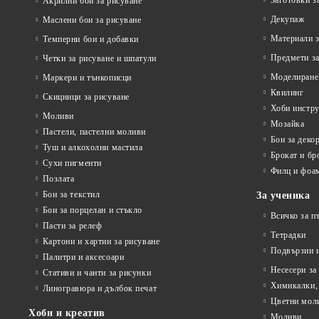
Заготовки з
Акрилни бои за рисуване
Декупаж
Маслени бои за рисуване
Материали з
Темперни бои и добавки
Предмети за
Четки за рисуване и шпатули
Моделиране
Маркери и тънкописци
Квилинг
Скицници за рисуване
Хоби инстр
Моливи
Мозайка
Пастели, пастелни моливи
Бои за деко
Туш и алкохолни мастила
Брокат и бр
Сухи пигменти
Филц и фоа
Позлата
Бои за текстил
За ученика
Бои за порцелан и стъкло
Всичко за п
Пасти за релеф
Тетрадки
Картони и хартии за рисуване
Подвързии и
Палитри и аксесоари
Несесери за
Стативи и чанти за рисунки
Химикалки, 
Линогравюра и дълбок печат
Цветни мол
Хоби и креатив
Моливи