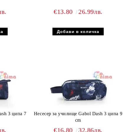
лв.
€13.80
26.99лв.
ash 3 ципа 7
Несесер за училище Gabol Dash 3 ципа 9
cm
лв.
€16.80
32.86лв.