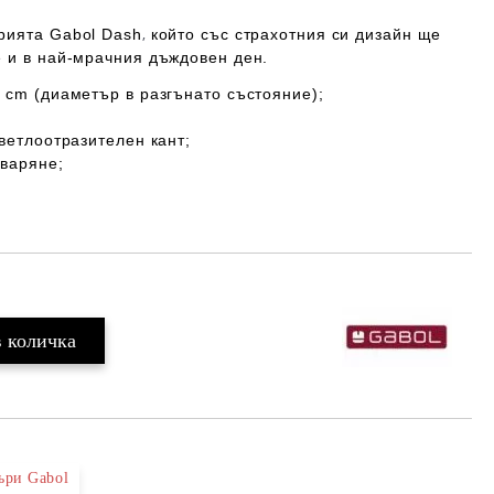
,
рията Gabol
Dash
който със страхотния си дизайн
ще
е и в най-мрачния дъждовен ден.
6 cm (диаметър в разгънато състояние);
светлоотразителен кант;
тваряне;
ъри Gabol