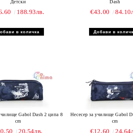
Детски
Dash
6.60
188.93лв.
€43.00
84.10
училище Gabol Dash 2 ципа 8
Несесер за училище Gabol D
сm
cm
10.50
20.54лв.
€12.60
24.64