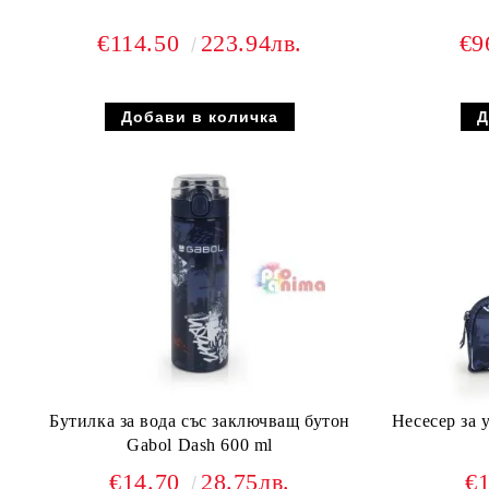
€114.50
223.94лв.
€9
Бутилка за вода със заключващ бутон
Несесер за 
Gabol Dash 600 ml
€14.70
28.75лв.
€