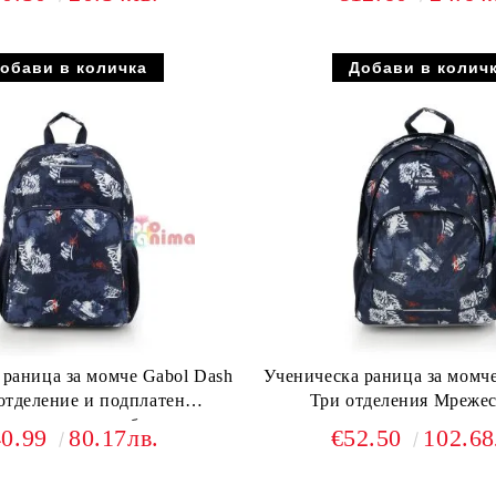
 раница за момче Gabol Dash
Ученическа раница за момче
отделение и подплатен
Три отделения Мрежес
полиестерен гръб
40.99
80.17лв.
€52.50
102.68