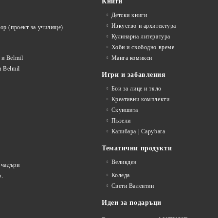
Книги
Детски книги
Изкуство и архитектура
ор (проект за училище)
Кулинарна литература
Хоби и свободно време
и Belmil
Манга комикси
 Belmil
Игри и забавления
Бои за лице и тяло
Креативни комплекти
Скуишита
Пъзели
Капибара | Capybara
Тематични продукти
Великден
 чадъри
Коледа
р.
Свети Валентин
Идеи за подаръци