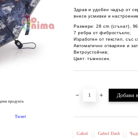
Здрав и удобен чадър
от се
внесе усмивки и настроени
Размери:
28 cm (сгънат), 9
7 ребра от фибростъкло;
Изработен от текстил, със 
Автоматично отваряне и за
Ветроустойчив;
Цвят:
тъмносин.
Добави в желани
цени продукта
Tweet
Gabol
Gabol Dash
Чад