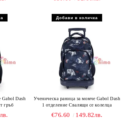
 Gabol Dash
Ученическа раница за момче Gabol Dash
т гръб
1 отделение Свалящи се колелца
лв.
€76.60
149.82лв.