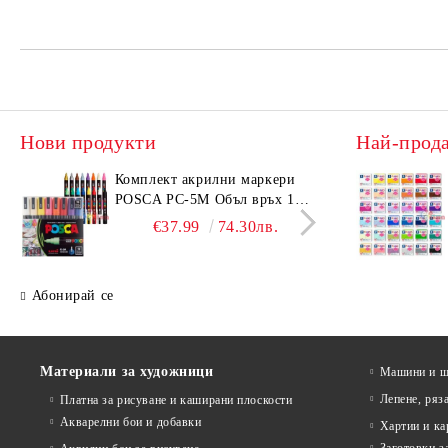
Нови продукти
Най-прод
Комплeкт акрилни маркери
Комп
POSCA PC-5M Объл връх 16
KOH-
бр. Основни цветове
10H)
€37.99
74.30лв.
Абонирай се
Материали за художници
Машини и ща
Лепене, ряз
Платна за рисуване и каширани плоскости
Акварелни бои и добавки
Хартии и ка