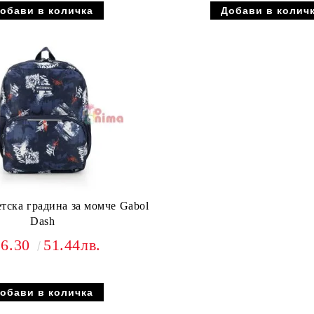
етска градина за момче Gabol
Dash
26.30
51.44лв.