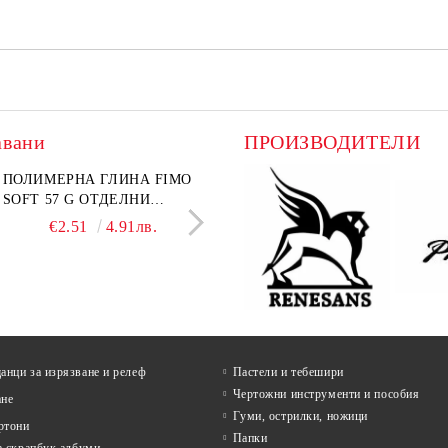
авани
ПРОИЗВОДИТЕЛИ
лект графитни моливи
ПОЛИМЕРНА ГЛИНА FIMO
Въглен за рисуване Koh-I-
ПАПКА С ЦИП А4+
I-NOOR Art 24 бр. (8B-
SOFT 57 G ОТДЕЛНИ
Noor Натурален Ø 6–7 mm 
ТЕКСТИЛНА
 В метална кутия
ЦВЕТОВЕ
бр.
НЕПРОМОКАЕМА О
€18.60
€2.51
36.38лв.
4.91лв.
€4.99
€1.38
9.76лв.
2.70л
ЦВЕТОВЕ
нци за изрязване и релеф
Пастели и тебешири
Чертожни инструменти и пособия
ане
Гуми, острилки, ножици
ртони
Папки