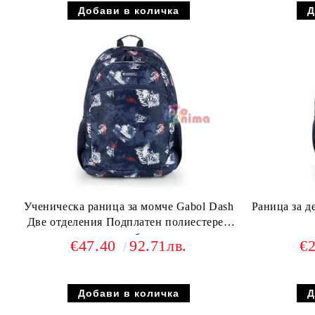
Ученическа раница за момче Gabol Dash
Раница за д
Две отделения Подплатен полиестерен
гръб
€47.40
92.71лв.
€