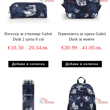
Несесер за училище Gabol
Термочанта за храна Gabol
Dash 2 ципа 8 сm
Dash за момче
€10.50
20.54лв.
€20.99
41.05лв.