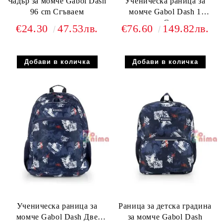
Чадър за момче Gabol Dash
Ученическа раница за
96 cm Сгъваем
момче Gabol Dash 1
отделение Свалящи се
€24.30
47.53лв.
€76.60
149.82лв.
колелца
Ученическа раница за
Раница за детска градина
момче Gabol Dash Две
за момче Gabol Dash