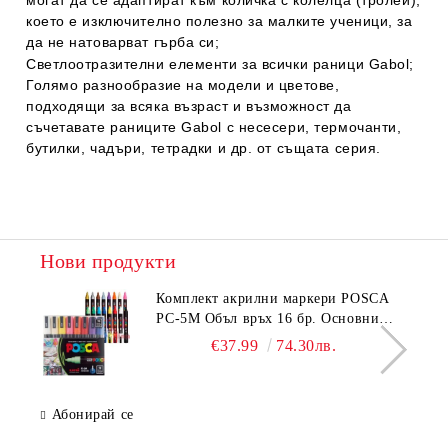
могат да се адаптират към количка с колелца (тролей),
което е изключително полезно за малките ученици, за
да не натоварват гърба си;
Светлоотразителни елементи
за всички раници
Gabol;
Голямо разнообразие
на модели и цветове,
подходящи за всяка възраст и възможност да
съчетавате
раниците Gabol с несесери, термочанти,
бутилки, чадъри, тетрадки и др. от същата серия.
Нови продукти
Комплeкт акрилни маркери POSCA
PC-5M Объл връх 16 бр. Основни
цветове
€37.99
74.30лв.
Абонирай се