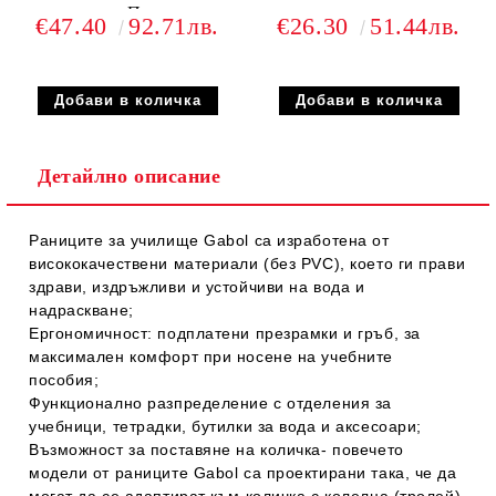
отделения Подплатен
€47.40
92.71лв.
€26.30
51.44лв.
полиестерен гръб
Детайлно описание
Раниците за училище Gabol
са изработена от
висококачествени материали
(без PVC),
което ги прави
здрави, издръжливи и устойчиви на вода и
надраскване;
Ергономичност:
подплатени презрамки и гръб, за
максимален комфорт при носене на учебните
пособия;
Функционално разпределение
с отделения за
учебници, тетрадки, бутилки за вода и аксесоари;
Възможност за поставяне на количка
- повечето
модели от
раниците Gabol
са проектирани така, че да