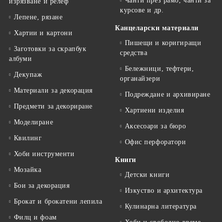
Чанти през рамо, чанти за
изрязване и релеф
курсове и др.
Лепене, рязане
Канцеларски материали
Хартии и картони
Пишещи и коригиращи
Заготовки за скрапбук
средства
албуми
Бележници, тефтери,
Декупаж
органайзери
Материали за декорация
Подреждане и архивиране
Предмети за декориране
Хартиени изделия
Моделиране
Аксесоари за бюро
Квилинг
Офис перфоратори
Хоби инструменти
Книги
Мозайка
Детски книги
Бои за декорация
Изкуство и архитектура
Брокат и брокатени лепила
Кулинарна литература
Филц и фоам