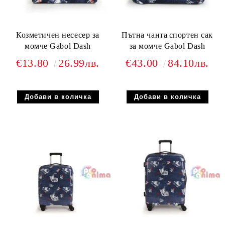
Козметичен несесер за
Пътна чанта|спортен сак
момче Gabol Dash
за момче Gabol Dash
€13.80
26.99лв.
€43.00
84.10лв.