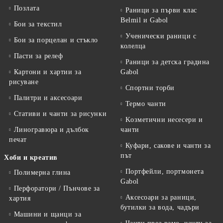
Позлата
Раници за първи клас
Belmil и Gabol
Бои за текстил
Ученически раници с
Бои за порцелан и стъкло
колелца
Пасти за релеф
Раници за детска градина
Картони и хартии за
Gabol
рисуване
Спортни торби
Палитри и аксесоари
Термо чанти
Стативи и чанти за рисунки
Kозметични несесери и
Линогравюра и дълбок
чанти
печат
Куфари, сакове и чанти за
път
Хоби и креатив
Портфейли, портмонета
Полимерна глина
Gabol
Перфоратори / Пънчове за
Аксесоари за раници,
хартия
бутилки за вода, чадъри
Машини и щанци за