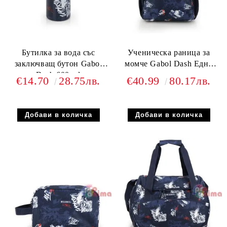
Бутилка за вода със
Ученическа раница за
заключващ бутон Gabol
момче Gabol Dash Едно
Dash 600 ml
отделение и подплатен
€14.70
28.75лв.
€40.99
80.17лв.
полиестерен гръб