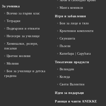
Хоби и свободно време
За ученика
Манга комикси
Всичко за първи клас
Игри и забавления
Тетрадки
Бои за лице и тяло
Подвързии и етикети
Креативни комплекти
Несесери за училище
Скуишита
Химикалки, ролери,
Пъзели
писалки
Капибара | Capybara
Цветни моливи
Тематични продукти
Моливи
Великден
Бои за училище и детска
градина
Коледа
Свети Валентин
Идеи за подаръци
Раници и чанти ANEKKE