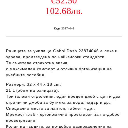
€52.50
102.68лв.
Код:
23874046
Раницата за училище
Gabol Dash 23874046
е лека и
здрава, произведена по най-високи стандарти.
Тя
съчетава страхотна визия
с
максимален
комфорт
и
отлична организация
на
учебните пособия.
Размери:
32 x 44 x 18 cm;
21 L
(обем на раницата);
Три големи отделения
, един преден джоб с цип и два
странични джоба за бутилка за вода, чадър и др.;
Специално място за лаптоп, таблет и др.;
Мрежест гръб
- ергономично проектиран за по-добро
проветряване;
Колан на гърдите, за по-добро разпределение на