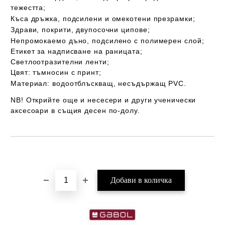
тежестта;
Къса дръжка, подсилени и
омекотени презрамки;
Здрави, покрити, двупосочни ципове;
Непромокаемо дъно
, подсилено с полимерен слой;
Етикет за надписване на раницата;
Светлоотразителни ленти;
Цвят: тъмносин с принт;
Материал:
водоотблъскващ
, несъдържащ PVC.
NB! Открийте още и несесери и други ученически
аксесоари в същия десен по-долу.
Добави в желани