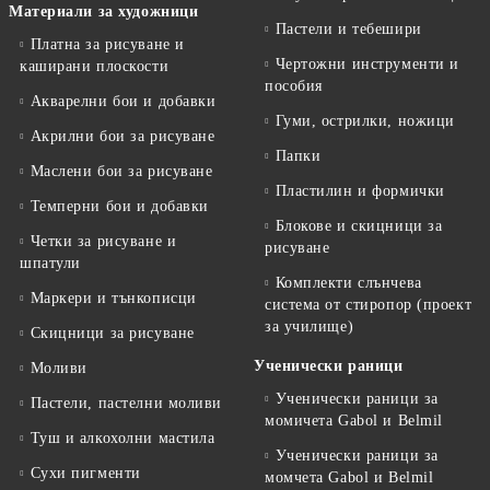
Материали за художници
Пастели и тебешири
Платна за рисуване и
Чертожни инструменти и
каширани плоскости
пособия
Акварелни бои и добавки
Гуми, острилки, ножици
Акрилни бои за рисуване
Папки
Маслени бои за рисуване
Пластилин и формички
Темперни бои и добавки
Блокове и скицници за
Четки за рисуване и
рисуване
шпатули
Комплекти слънчева
Маркери и тънкописци
система от стиропор (проект
за училище)
Скицници за рисуване
Ученически раници
Моливи
Ученически раници за
Пастели, пастелни моливи
момичета Gabol и Belmil
Туш и алкохолни мастила
Ученически раници за
Сухи пигменти
момчета Gabol и Belmil