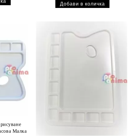
 рисуване
асова Малка