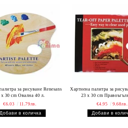
палитра за рисуване Renesans
Хартиена палитра за рисув
 x 30 cm Овална 40 л.
23 x 30 cm Правоъгълн
€6.03
11.79лв.
€4.95
9.68лв.