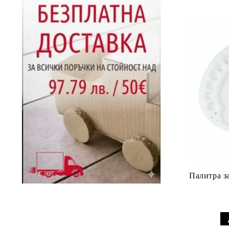
стиропор
Дървени фигурки
Мечки, зайци и други фигури
Мъниста
от стиропор
Дървени пръчици
Пирамиди от стиропор
Палитра за