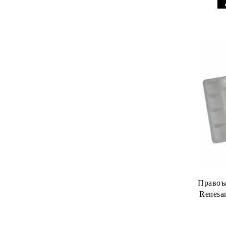
Правоъ
Renesa