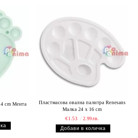
Пластмасова овална палитра Renesans
14 cm Мента
Малка 24 x 16 cm
€1.53
2.99лв.