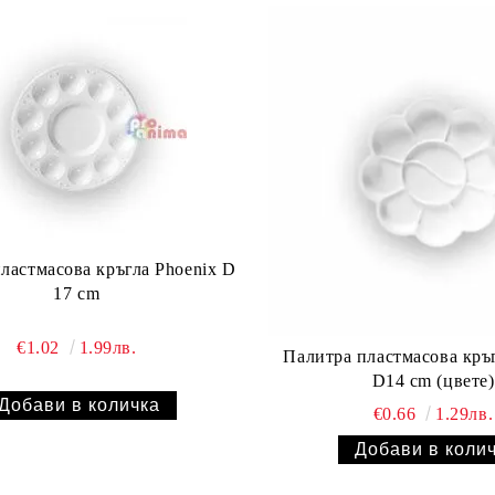
ластмасова кръгла Phoenix D
17 cm
€1.02
1.99лв.
Палитра пластмасова кръг
D14 cm (цвете)
€0.66
1.29лв.