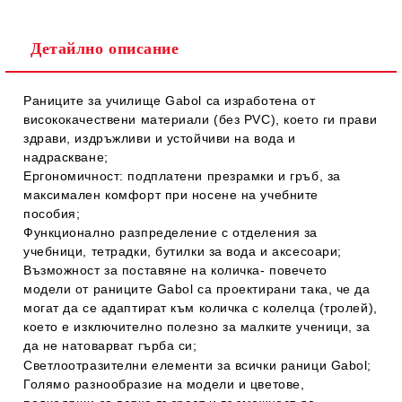
Детайлно описание
Раниците за училище Gabol
са изработена от
висококачествени материали
(без PVC),
което ги прави
здрави, издръжливи и устойчиви на вода и
надраскване;
Ергономичност:
подплатени презрамки и гръб, за
максимален комфорт при носене на учебните
пособия;
Функционално разпределение
с отделения за
учебници, тетрадки, бутилки за вода и аксесоари;
Възможност за поставяне на количка
- повечето
модели от
раниците Gabol
са проектирани така, че да
могат да се адаптират към количка с колелца (тролей),
което е изключително полезно за малките ученици, за
да не натоварват гърба си;
Светлоотразителни елементи
за всички раници
Gabol;
Голямо разнообразие
на модели и цветове,