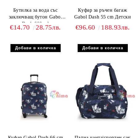
Бутилка за вода със
Куфар за ръчен багаж
заключващ бутон Gabol
Gabol Dash 55 cm Детски
Dash 600 ml
€14.70
28.75лв.
€96.60
188.93лв.
Куфар Gabol Dash 66 cm
Пътна чанта|спортен сак