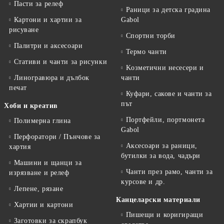
Пасти за релеф
Раници за детска градина
Картони и хартии за
Gabol
рисуване
Спортни торби
Палитри и аксесоари
Термо чанти
Стативи и чанти за рисунки
Kозметични несесери и
Линогравюра и дълбок
чанти
печат
Куфари, сакове и чанти за
път
Хоби и креатив
Портфейли, портмонета
Полимерна глина
Gabol
Перфоратори / Пънчове за
Аксесоари за раници,
хартия
бутилки за вода, чадъри
Машини и щанци за
Чанти през рамо, чанти за
изрязване и релеф
курсове и др.
Лепене, рязане
Канцеларски материали
Хартии и картони
Пишещи и коригиращи
Заготовки за скрапбук