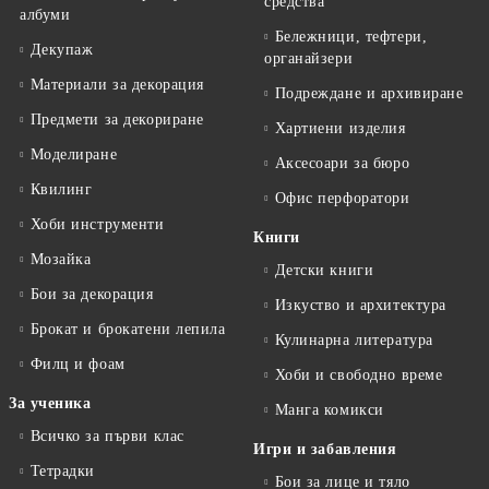
средства
албуми
Бележници, тефтери,
Декупаж
органайзери
Материали за декорация
Подреждане и архивиране
Предмети за декориране
Хартиени изделия
Моделиране
Аксесоари за бюро
Квилинг
Офис перфоратори
Хоби инструменти
Книги
Мозайка
Детски книги
Бои за декорация
Изкуство и архитектура
Брокат и брокатени лепила
Кулинарна литература
Филц и фоам
Хоби и свободно време
За ученика
Манга комикси
Всичко за първи клас
Игри и забавления
Тетрадки
Бои за лице и тяло