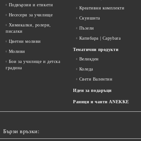
Подвързии и етикети
Креативни комплекти
Несесери за училище
Скуишита
Химикалки, ролери,
Пъзели
писалки
Капибара | Capybara
Цветни моливи
Тематични продукти
Моливи
Великден
Бои за училище и детска
градина
Коледа
Свети Валентин
Идеи за подаръци
Раници и чанти ANEKKE
Бързи връзки: