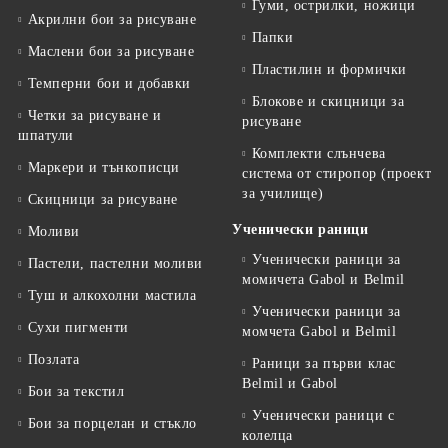
Гуми, острилки, ножици
Акрилни бои за рисуване
Папки
Маслени бои за рисуване
Пластилин и формички
Темперни бои и добавки
Блокове и скицници за
Четки за рисуване и
рисуване
шпатули
Комплекти слънчева
Маркери и тънкописци
система от стиропор (проект
за училище)
Скицници за рисуване
Ученически раници
Моливи
Ученически раници за
Пастели, пастелни моливи
момичета Gabol и Belmil
Туш и алкохолни мастила
Ученически раници за
Сухи пигменти
момчета Gabol и Belmil
Позлата
Раници за първи клас
Belmil и Gabol
Бои за текстил
Ученически раници с
Бои за порцелан и стъкло
колелца