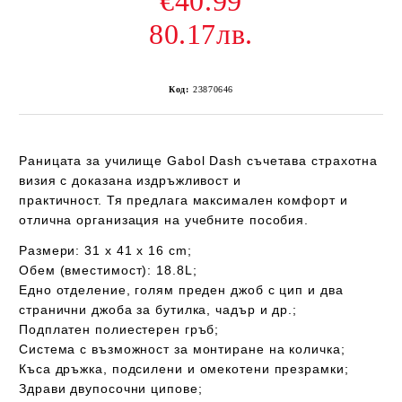
€40.99
80.17лв.
Код:
23870646
Раницата за училище
Gabol Dash
съчетава страхотна
визия с доказана издръжливост и
практичност
.
Тя предлага максимален
комфорт
и
отлична организация
на учебните пособия.
Размери: 31 х 41 х 16 cm;
Oбем (вместимост): 18.8L;
Едно отделение, голям преден джоб с цип и два
странични джоба за бутилка, чадър и др.;
Подплатен полиестерен гръб;
Система с възможност
за монтиране на количка;
Къса дръжка, подсилени и
омекотени презрамки;
Здрави двупосочни ципове;