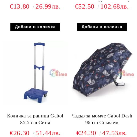
отделения Мрежест гръб
€13.80
26.99лв.
€52.50
102.68лв.
Количка за раница Gabol
Чадър за момче Gabol Dash
85.5 cm Синя
96 cm Сгъваем
€26.30
51.44лв.
€24.30
47.53лв.