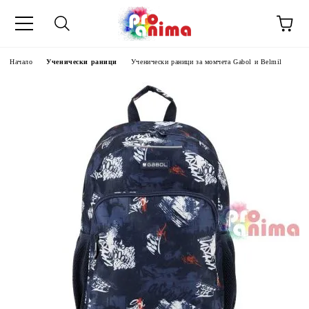
Начало
Ученически раници
Ученически раници за момчета Gabol и Belmil