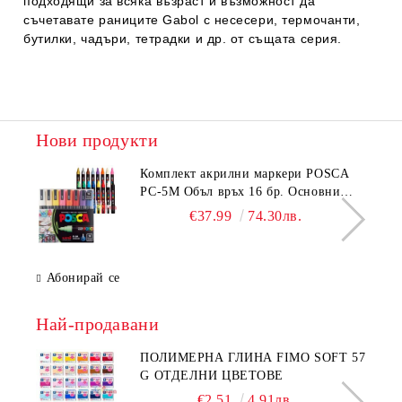
подходящи за всяка възраст и възможност да
съчетавате
раниците Gabol с несесери, термочанти,
бутилки, чадъри, тетрадки и др. от същата серия.
Нови продукти
Комплeкт акрилни маркери POSCA
PC-5M Объл връх 16 бр. Основни
цветове
€37.99
74.30лв.
Абонирай се
Най-продавани
ПОЛИМЕРНА ГЛИНА FIMO SOFT 57
G ОТДЕЛНИ ЦВЕТОВЕ
€2.51
4.91лв.