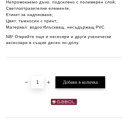
Непромокаемо дъно
, подсилено с полимерен слой;
Светлоотразителни елементи;
Етикет за надписване;
Цвят: тъмносин с принт;
Материал:
водоотблъскващ
, несъдържащ PVC.
NB! Открийте още и несесери и други ученически
аксесоари в същия десен по-долу.
Добави в желани