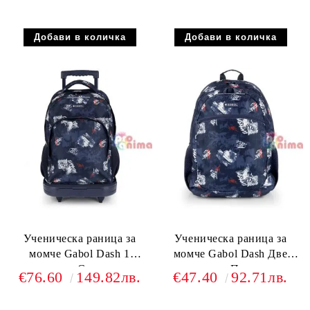
Ученическа раница за
Ученическа раница за
момче Gabol Dash 1
момче Gabol Dash Две
отделение Свалящи се
отделения Подплатен
€76.60
149.82лв.
€47.40
92.71лв.
колелца
полиестерен гръб