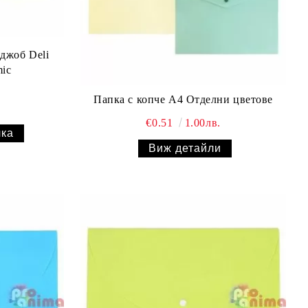
джоб Deli
mic
Папка с копче A4 Oтделни цветове
€0.51
1.00лв.
Виж детайли