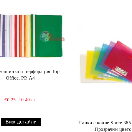
 машинка и перфорация Top
Office, PP, A4
€0.25
0.49лв.
Виж детайли
Папка с копче Spree 365
Прозрачни цвето