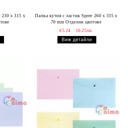
 230 x 315 x
Папка кутия с ластик Spree 260 x 335 x
тове
70 mm Отделни цветове
€5.24
10.25лв.
Виж детайли