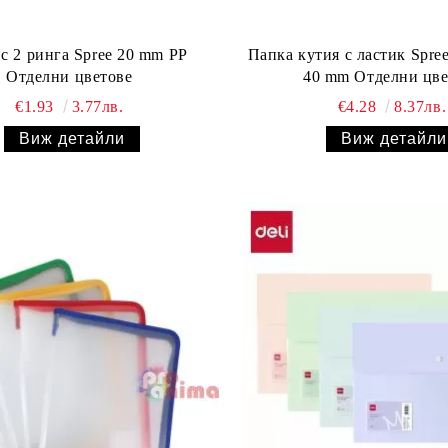
с 2 ринга Spree 20 mm PP
Папка кутия с ластик Spree
Отделни цветове
40 mm Отделни цве
€1.93
3.77лв.
€4.28
8.37лв.
Виж детайли
Виж детайли