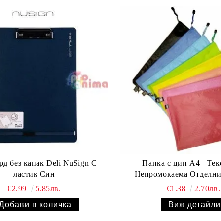
д без капак Deli NuSign С
Папка с цип А4+ Тек
ластик Син
Непромокаема Отделни
€2.99
5.85лв.
€1.38
2.70лв.
Виж детайли