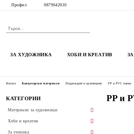
Профил
0879642010
ЗА ХУДОЖНИКА
ХОБИ И КРЕАТИВ
З
Начало
Канцеларски материали
Подреждане и архивиране
PP и PVC папки
PP и 
КАТЕГОРИИ
Материали за художници
Платна за рисуване и каширани
Хоби и креатив
плоскости
Полимерна глина
За ученика