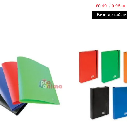
€0.49
0.96лв.
Виж детайли