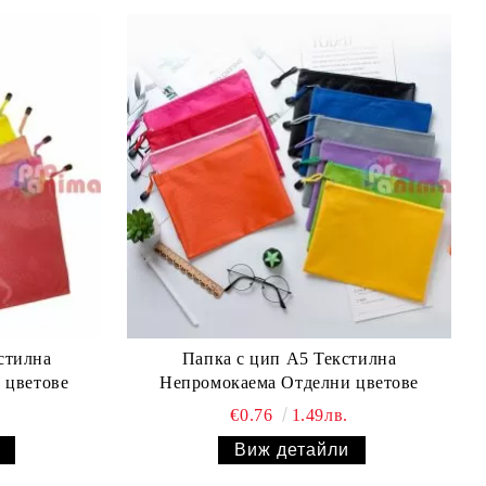
стилна
Папка с цип А5 Текстилна
 цветове
Непромокаема Отделни цветове
€0.76
1.49лв.
Виж детайли