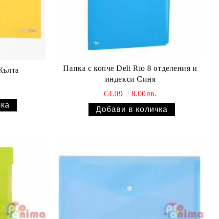
Папка с копче Deli Rio 8 отделения и
Жълта
индекси Синя
€4.09
8.00лв.