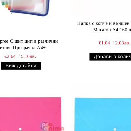
Папка с копче и външен 
Macaron А4 160 
pree С шит цип в различни
€1.04
2.03лв.
етове Прозрачна А4+
€2.64
5.16лв.
Виж детайли