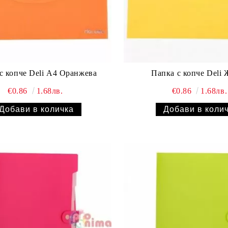
с копче Deli А4 Оранжева
Папка с копче Deli 
€0.86
1.68лв.
€0.86
1.68лв.