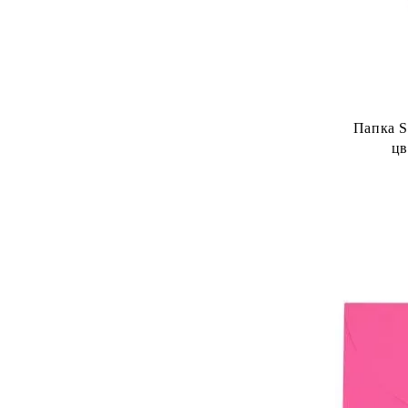
Папка S
цв