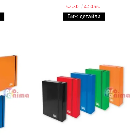
€2.30
4.50лв.
Виж детайли