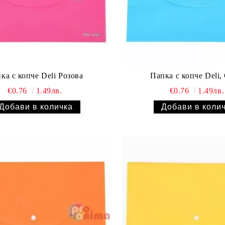
ка с копче Deli Розова
Папка с копче Deli,
€0.76
1.49лв.
€0.76
1.49лв.