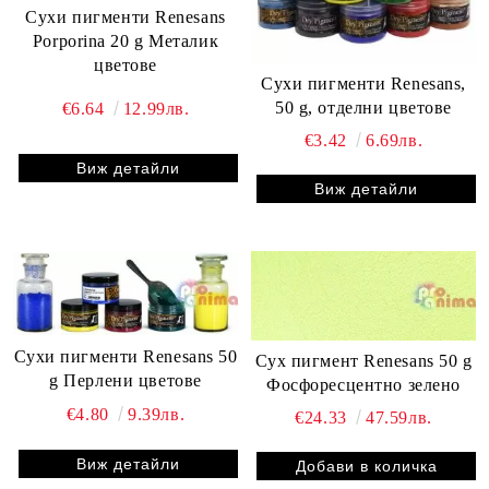
Сухи пигменти Renesans
Porporina 20 g Металик
цветове
Сухи пигменти Renesans,
50 g, отделни цветове
€6.64
12.99лв.
€3.42
6.69лв.
Виж детайли
Виж детайли
Сухи пигменти Renesans 50
Сух пигмент Renesans 50 g
g Перлени цветове
Фосфоресцентно зелено
€4.80
9.39лв.
€24.33
47.59лв.
Виж детайли