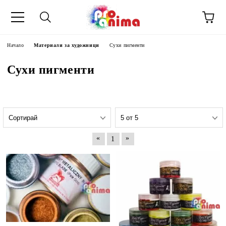
Начало
Материали за художници
Сухи пигменти
Сухи пигменти
«
»
1