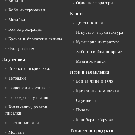
Квилинг
Офис перфоратори
Хоби инструменти
Книги
Мозайка
Детски книги
Бои за декорация
Изкуство и архитектура
Брокат и брокатени лепила
Кулинарна литература
Филц и фоам
Хоби и свободно време
За ученика
Манга комикси
Всичко за първи клас
Игри и забавления
Тетрадки
Бои за лице и тяло
Подвързии и етикети
Креативни комплекти
Несесери за училище
Скуишита
Химикалки, ролери,
Пъзели
писалки
Капибара | Capybara
Цветни моливи
Тематични продукти
Моливи