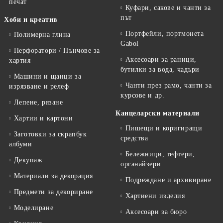
печат
Куфари, сакове и чанти за
път
Хоби и креатив
Портфейли, портмонета
Полимерна глина
Gabol
Перфоратори / Пънчове за
Аксесоари за раници,
хартия
бутилки за вода, чадъри
Машини и щанци за
Чанти през рамо, чанти за
изрязване и релеф
курсове и др.
Лепене, рязане
Канцеларски материали
Хартии и картони
Пишещи и коригиращи
Заготовки за скрапбук
средства
албуми
Бележници, тефтери,
Декупаж
органайзери
Материали за декорация
Подреждане и архивиране
Предмети за декориране
Хартиени изделия
Моделиране
Аксесоари за бюро