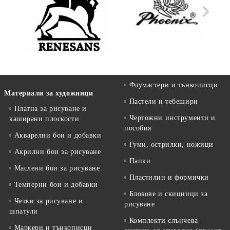
Флумастери и тънкописци
Материали за художници
Пастели и тебешири
Платна за рисуване и
Чертожни инструменти и
каширани плоскости
пособия
Акварелни бои и добавки
Гуми, острилки, ножици
Акрилни бои за рисуване
Папки
Маслени бои за рисуване
Пластилин и формички
Темперни бои и добавки
Блокове и скицници за
Четки за рисуване и
рисуване
шпатули
Комплекти слънчева
Маркери и тънкописци