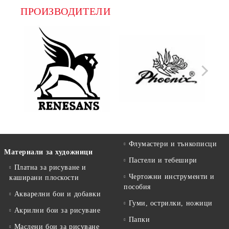
ПРОИЗВОДИТЕЛИ
Флумастери и тънкописци
Материали за художници
Пастели и тебешири
Платна за рисуване и
Чертожни инструменти и
каширани плоскости
пособия
Акварелни бои и добавки
Гуми, острилки, ножици
Акрилни бои за рисуване
Папки
Маслени бои за рисуване