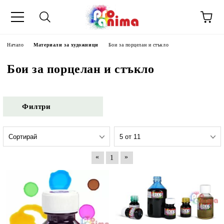
Начало
Материали за художници
Бои за порцелан и стъкло
Бои за порцелан и стъкло
Филтри
«
»
1