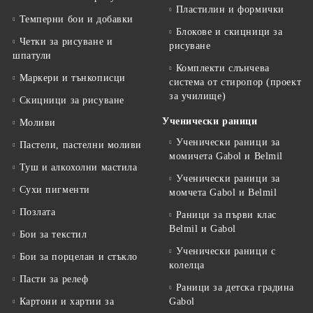
Пластилин и формички
Темперни бои и добавки
Блокове и скицници за
Четки за рисуване и
рисуване
шпатули
Комплекти слънчева
Маркери и тънкописци
система от стиропор (проект
за училище)
Скицници за рисуване
Ученически раници
Моливи
Ученически раници за
Пастели, пастелни моливи
момичета Gabol и Belmil
Туш и алкохолни мастила
Ученически раници за
Сухи пигменти
момчета Gabol и Belmil
Позлата
Раници за първи клас
Belmil и Gabol
Бои за текстил
Ученически раници с
Бои за порцелан и стъкло
колелца
Пасти за релеф
Раници за детска градина
Картони и хартии за
Gabol