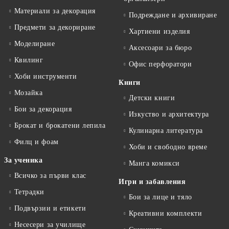
Материали за декорация
Подреждане и архивиране
Предмети за декориране
Хартиени изделия
Моделиране
Аксесоари за бюро
Квилинг
Офис перфоратори
Хоби инструменти
Книги
Мозайка
Детски книги
Бои за декорация
Изкуство и архитектура
Брокат и брокатени лепила
Кулинарна литература
Филц и фоам
Хоби и свободно време
За ученика
Манга комикси
Всичко за първи клас
Игри и забавления
Тетрадки
Бои за лице и тяло
Подвързии и етикети
Креативни комплекти
Несесери за училище