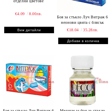
отделни цветове
€4.09
8.00лв.
Боя за стъкло Луч Витраж 6
неонови цвята с блясък
€18.04
35.28лв.
Виж детайли
Боя за стъкло Луч Витраж 6
Медиум за бои за стъкло