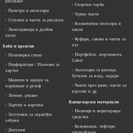
рисуване
Спортни торби
Палитри и аксесоари
Термо чанти
Стативи и чанти за рисунки
Kозметични несесери и
Линогравюра и дълбок
чанти
печат
Куфари, сакове и чанти за
път
Хоби и креатив
Портфейли, портмонета
Полимерна глина
Gabol
Перфоратори / Пънчове за
Аксесоари за раници,
хартия
бутилки за вода, чадъри
Машини и щанци за
Чанти през рамо, чанти за
изрязване и релеф
курсове и др.
Лепене, рязане
Канцеларски материали
Хартии и картони
Пишещи и коригиращи
Заготовки за скрапбук
средства
албуми
Бележници, тефтери,
Декупаж
органайзери