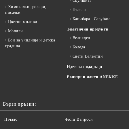
Скуишита
Химикалки, ролери,
Пъзели
писалки
Капибара | Capybara
Цветни моливи
Тематични продукти
Моливи
Великден
Бои за училище и детска
градина
Коледа
Свети Валентин
Идеи за подаръци
Раници и чанти ANEKKE
Бързи връзки:
Начало
Чести Въпроси