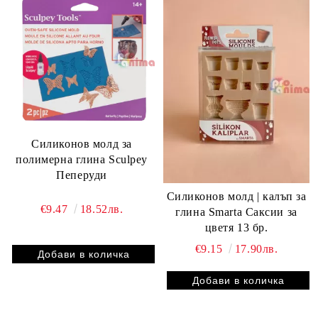
Силиконов молд за
полимерна глина Sculpey
Пеперуди
Силиконов молд | калъп за
€9.47
18.52лв.
глина Smarta Саксии за
цветя 13 бр.
€9.15
17.90лв.