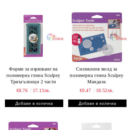
Форми за изрязване на
Силиконов молд за
полимерна глина Sculpey
полимерна глина Sculpey
Триъгълници 2 части
Мандала
€8.76
17.13лв.
€9.47
18.52лв.