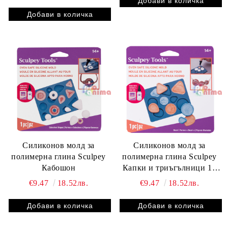
Силиконов молд за
Силиконов молд за
полимерна глина Sculpey
полимерна глина Sculpey
Кабошон
Капки и триъгълници 12
форми
€9.47
18.52лв.
€9.47
18.52лв.