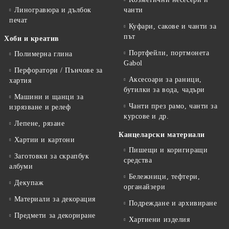
Линогравюра и дълбок
чанти
печат
Куфари, сакове и чанти за
път
Хоби и креатив
Портфейли, портмонета
Полимерна глина
Gabol
Перфоратори / Пънчове за
Аксесоари за раници,
хартия
бутилки за вода, чадъри
Машини и щанци за
Чанти през рамо, чанти за
изрязване и релеф
курсове и др.
Лепене, рязане
Канцеларски материали
Хартии и картони
Пишещи и коригиращи
Заготовки за скрапбук
средства
албуми
Бележници, тефтери,
Декупаж
органайзери
Материали за декорация
Подреждане и архивиране
Предмети за декориране
Хартиени изделия