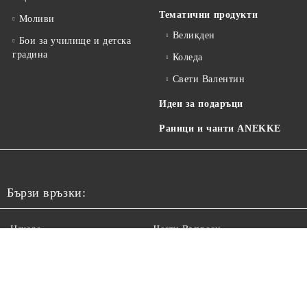
Тематични продукти
Моливи
Великден
Бои за училище и детска
градина
Коледа
Свети Валентин
Идеи за подаръци
Раници и чанти ANEKKE
Бързи връзки:
Начало
Чести Въпроси
Рекламации
Регистрация
За Нас
Контакт