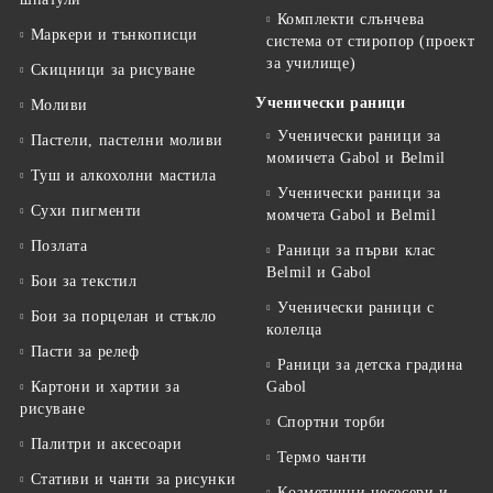
Комплекти слънчева
Маркери и тънкописци
система от стиропор (проект
за училище)
Скицници за рисуване
Ученически раници
Моливи
Ученически раници за
Пастели, пастелни моливи
момичета Gabol и Belmil
Туш и алкохолни мастила
Ученически раници за
Сухи пигменти
момчета Gabol и Belmil
Позлата
Раници за първи клас
Belmil и Gabol
Бои за текстил
Ученически раници с
Бои за порцелан и стъкло
колелца
Пасти за релеф
Раници за детска градина
Картони и хартии за
Gabol
рисуване
Спортни торби
Палитри и аксесоари
Термо чанти
Стативи и чанти за рисунки
Kозметични несесери и