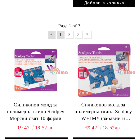
Page 1 of 3
«
»
1
2
3
Силиконов молд за
Силиконов молд за
полимерна глина Sculpey
полимерна глина Sculpey
Морски свят 10 форми
WHIMY (забавни и
причудливи форми) 11
€9.47
18.52лв.
€9.47
18.52лв.
форми