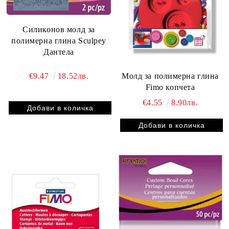
Силиконов молд за
полимерна глина Sculpey
Дантела
Mолд за полимерна глина
€9.47
18.52лв.
Fimo копчета
€4.55
8.90лв.