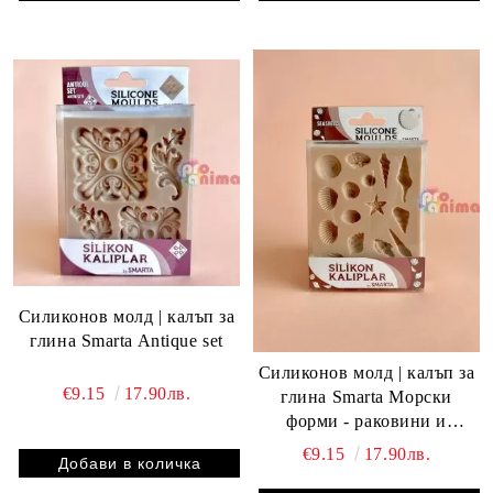
Силиконов молд | калъп за
глина Smarta Antique set
Силиконов молд | калъп за
€9.15
17.90лв.
глина Smarta Морски
форми - раковини и
мидички 17 бр.
€9.15
17.90лв.