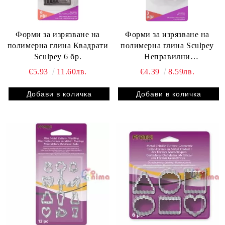
Форми за изрязване на
Форми за изрязване на
полимерна глина Квадрати
полимерна глина Sculpey
Sculpey 6 бр.
Неправилни
четириъгълници 3 бр.
€5.93
11.60лв.
€4.39
8.59лв.