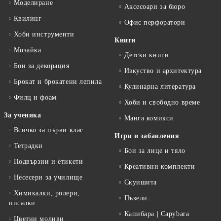
Моделиране
Аксесоари за бюро
Квилинг
Офис перфоратори
Хоби инструменти
Книги
Мозайка
Детски книги
Бои за декорация
Изкуство и архитектура
Брокат и брокатени лепила
Кулинарна литература
Филц и фоам
Хоби и свободно време
За ученика
Манга комикси
Всичко за първи клас
Игри и забавления
Тетрадки
Бои за лице и тяло
Подвързии и етикети
Креативни комплекти
Несесери за училище
Скуишита
Химикалки, ролери,
Пъзели
писалки
Капибара | Capybara
Цветни моливи