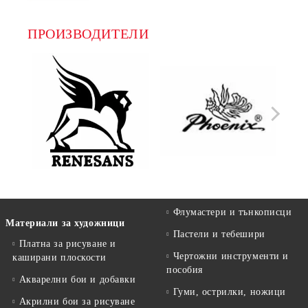
ПРОИЗВОДИТЕЛИ
Флумастери и тънкописци
Материали за художници
Пастели и тебешири
Платна за рисуване и
Чертожни инструменти и
каширани плоскости
пособия
Акварелни бои и добавки
Гуми, острилки, ножици
Акрилни бои за рисуване