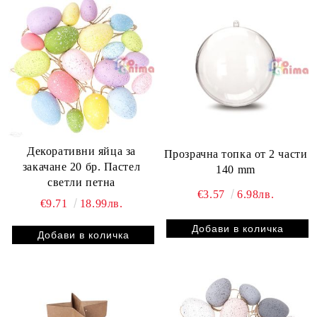
Декоративни яйца за
Прозрачна топка от 2 части
закачане 20 бр. Пастел
140 mm
светли петна
€3.57
6.98лв.
€9.71
18.99лв.