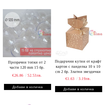
Подаръчни кутии от крафт
Прозрачни топки от 2
картон с панделка 10 x 10
части 120 mm 15 бр.
cm 2 бр. Златни звездички
€26.86
52.53лв.
€1.63
3.19лв.