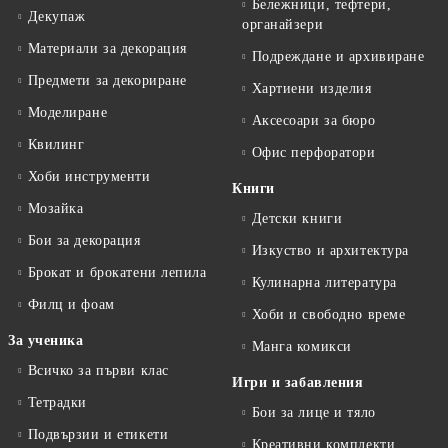
Бележници, тефтери,
Декупаж
органайзери
Материали за декорация
Подреждане и архивиране
Предмети за декориране
Хартиени изделия
Моделиране
Аксесоари за бюро
Квилинг
Офис перфоратори
Хоби инструменти
Книги
Мозайка
Детски книги
Бои за декорация
Изкуство и архитектура
Брокат и брокатени лепила
Кулинарна литература
Филц и фоам
Хоби и свободно време
За ученика
Манга комикси
Всичко за първи клас
Игри и забавления
Тетрадки
Бои за лице и тяло
Подвързии и етикети
Креативни комплекти