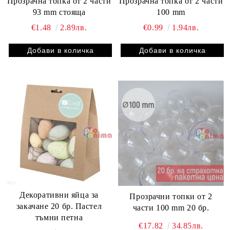
Прозрачна топка от 2 части
Прозрачна топка от 2 части
93 mm стояща
100 mm
€1.48
2.89лв.
€0.99
1.94лв.
Декоративни яйца за
Прозрачни топки от 2
закачане 20 бр. Пастел
части 100 mm 20 бр.
тъмни петна
€17.82
34.85лв.