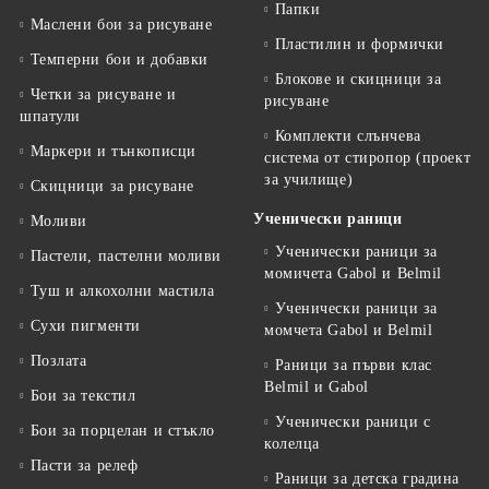
Папки
Маслени бои за рисуване
Пластилин и формички
Темперни бои и добавки
Блокове и скицници за
Четки за рисуване и
рисуване
шпатули
Комплекти слънчева
Маркери и тънкописци
система от стиропор (проект
за училище)
Скицници за рисуване
Ученически раници
Моливи
Ученически раници за
Пастели, пастелни моливи
момичета Gabol и Belmil
Туш и алкохолни мастила
Ученически раници за
Сухи пигменти
момчета Gabol и Belmil
Позлата
Раници за първи клас
Belmil и Gabol
Бои за текстил
Ученически раници с
Бои за порцелан и стъкло
колелца
Пасти за релеф
Раници за детска градина