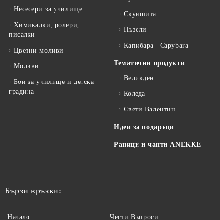
Несесери за училище
Скуишита
Химикалки, ролери,
Пъзели
писалки
Капибара | Capybara
Цветни моливи
Тематични продукти
Моливи
Великден
Бои за училище и детска
градина
Коледа
Свети Валентин
Идеи за подаръци
Раници и чанти ANEKKE
Бързи връзки:
Начало
Чести Въпроси