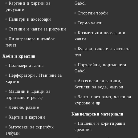
Картони и хартии за
Gabol
рисуване
Спортни торби
Палитри и аксесоари
Термо чанти
Стативи и чанти за рисунки
Kозметични несесери и
Линогравюра и дълбок
чанти
печат
Куфари, сакове и чанти за
път
Хоби и креатив
Портфейли, портмонета
Полимерна глина
Gabol
Перфоратори / Пънчове за
Аксесоари за раници,
хартия
бутилки за вода, чадъри
Машини и щанци за
Чанти през рамо, чанти за
изрязване и релеф
курсове и др.
Лепене, рязане
Канцеларски материали
Хартии и картони
Пишещи и коригиращи
Заготовки за скрапбук
средства
албуми