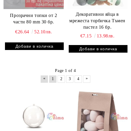
Декоративни яйца в
Прозрачни топки от 2
мрежеста торбичка Тъмен
части 80 mm 30 бр.
пастел 16 бр.
€26.64
52.10лв.
€7.15
13.98лв.
Page 1 of 4
«
»
1
2
3
4