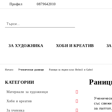
Профил
0879642010
ЗА ХУДОЖНИКА
ХОБИ И КРЕАТИВ
З
Начало
Ученически раници
Раници за първи клас Belmil и Gabol
Раници
КАТЕГОРИИ
Материали за художници
Ученическ
Платна за рисуване и каширани
Хоби и креатив
със
свежи
плоскости
за
лаптоп,
Полимерна глина
За ученика