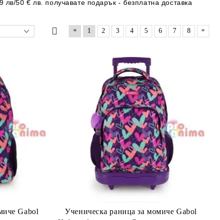
9 лв/50 € лв. получавате подарък - безплатна доставка
«
»
1
2
3
4
5
6
7
8
миче Gabol
Ученическа раница за момиче Gabol