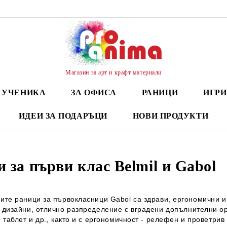
Магазин за арт и крафт материали
А УЧЕНИКА
ЗА ОФИСА
РАНИЦИ
ИГРИ
ИДЕИ ЗА ПОДАРЪЦИ
НОВИ ПРОДУКТИ
 за първи клас Belmil и Gabol
ите раници за първокласници Gabol са
здрави, ергономични и
 дизайни
,
отлично разпределение
с вградени допълнителни
о
 таблет
и др., както и с
ергономичност
- релефен и проветрив