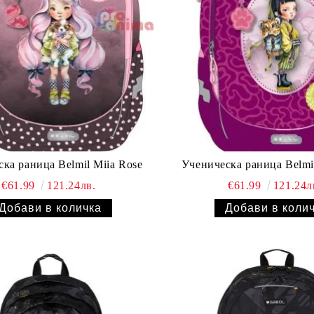
ка раница Belmil Miia Rose
Ученическа раница Belmil
€61.99
121.24лв.
€61.99
121.24л