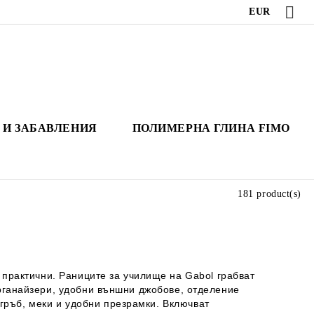
EUR
 И ЗАБАВЛЕНИЯ
ПОЛИМЕРНА ГЛИНА FIMO
181 product(s)
 практични
. Раниците за училище на Gabol грабват
рганайзери
, удобни
външни джобове
, отделение
 гръб,
меки и удобни
презрамки. Включват