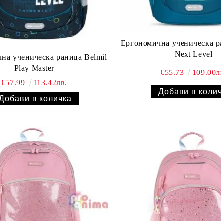
Ергономична ученическа р
Next Level
на ученическа раница Belmil
Play Master
€55.73
109.00л
€57.99
113.42лв.