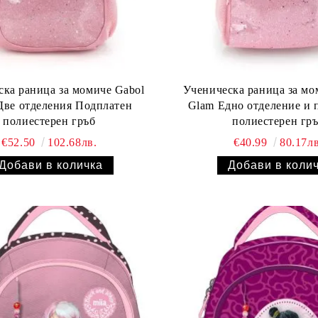
ска раница за момиче Gabol
Ученическа раница за мо
Две отделения Подплатен
Glam Едно отделение и 
полиестерен гръб
полиестерен гр
€52.50
102.68лв.
€40.99
80.17лв