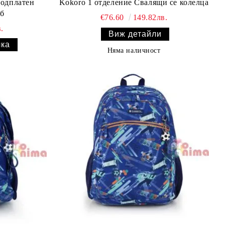
Подплатен
Kokoro 1 отделение Свалящи се колелца
ъб
€76.60
149.82лв.
.
Виж детайли
Няма наличност