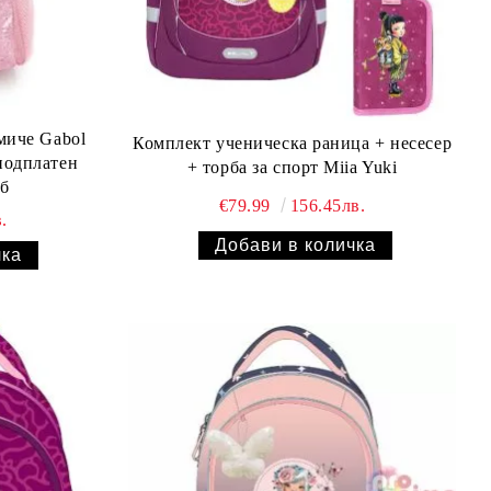
миче Gabol
Комплект ученическа раница + несесер
подплатен
+ торба за спорт Miia Yuki
ъб
€79.99
156.45лв.
.