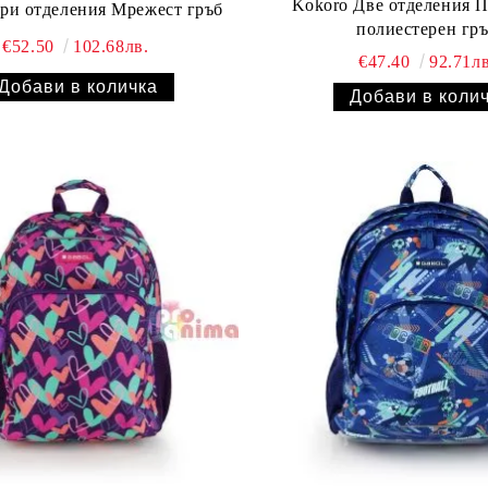
Kokoro Две отделения 
ри отделения Мрежест гръб
полиестерен гр
€52.50
102.68лв.
€47.40
92.71лв