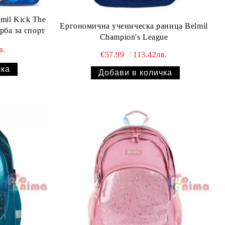
mil Kick The
Ергономична ученическа раница Belmil
орба за спорт
Champion's League
в.
€57.99
113.42лв.