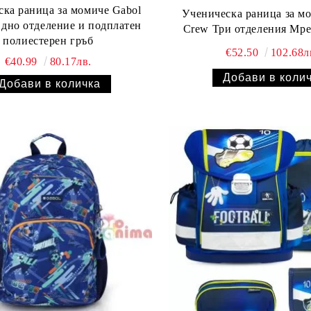
ска раница за момиче Gabol
Ученическа раница за м
дно отделение и подплатен
Crew Три отделения Мре
полиестерен гръб
€52.50
102.68л
€40.99
80.17лв.