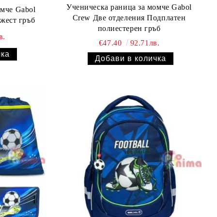
Ученическа раница за момче Gabol
омче Gabol
Crew Две отделения Подплатен
жест гръб
полиестерен гръб
в.
€47.40
92.71лв.