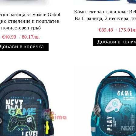
Комплект за първи клас Bel
ска раница за момче Gabol
Ball- раница, 2 несесера, т
но отделение и подплатен
полиестерен гръб
€89.48
175.01л
€40.99
80.17лв.