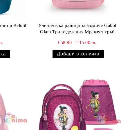
аница Belmil
Ученическа раница за момиче Gabol
Glam Три отделения Мрежест гръб
в.
€58.80
115.00лв.