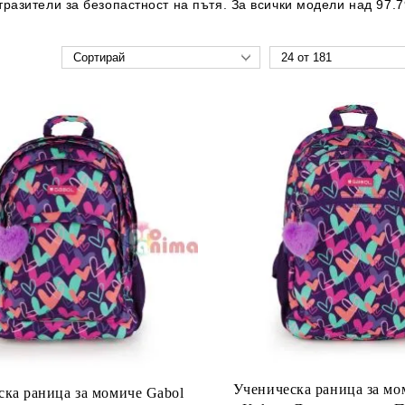
тразители
за безопастност на пътя.
За всички модели над 97.7
Ученическа раница за мо
ска раница за момиче Gabol