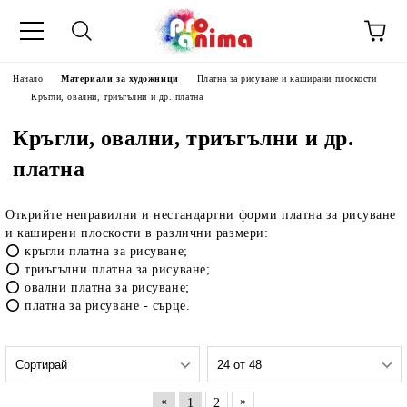
Начало
Материали за художници
Платна за рисуване и каширани плоскости
Кръгли, овални, триъгълни и др. платна
Кръгли, овални, триъгълни и др.
платна
Открийте неправилни и нестандартни форми платна за рисуване
и каширени плоскости в различни размери:
⭕️ кръгли платна за рисуване;
⭕️ триъгълни платна за рисуване;
⭕️ овални платна за рисуване;
⭕️ платна за рисуване - сърце.
«
»
1
2