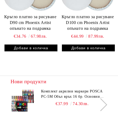
Кръгло платно за рисуване
Кръгло платно за рисуване
D90 cm Phoenix Artist
D100 cm Phoenix Artist
опънато на подрамка
опънато на подрамка
€34.76
67.98лв.
€44.99
87.99лв.
Нови продукти
Комплeкт акрилни маркери POSCA
PC-5M Объл връх 16 бр. Основни
цветове
€37.99
74.30лв.