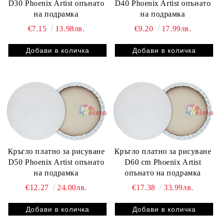
D30 Phoenix Artist опънато
D40 Phoenix Artist опънато
на подрамка
на подрамка
€7.15
13.98лв.
€9.20
17.99лв.
Кръгло платно за рисуване
Кръгло платно за рисуване
D50 Phoenix Artist опънато
D60 cm Phoenix Artist
на подрамка
опънато на подрамка
€12.27
24.00лв.
€17.38
33.99лв.