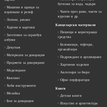
бутилки за вода, чадъри
Машини и щанци за
Чанти през рамо, чанти за
изрязване и релеф
курсове и др.
Лепене, рязане
Канцеларски материали
Хартии и картони
Пишещи и коригиращи
Заготовки за скрапбук
средства
албуми
Бележници, тефтери,
Декупаж
органайзери
Материали за декорация
Подреждане и архивиране
Предмети за декориране
Хартиени изделия
Моделиране
Аксесоари за бюро
Квилинг
Офис перфоратори
Хоби инструменти
Книги
Мозайка
Детски книги
Бои за декорация
Изкуство и архитектура