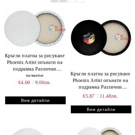
Кръгли платна за рисуване
Phoenix Artist опънати на
подрамка Различни
Кръгли платна за рисуване
размери
Phoenix Artist опънати на
€4.60
9.00лв.
подрамка Различни
размери, Черни
€5.87
11.48лв.
Виж детайли
Виж детайли