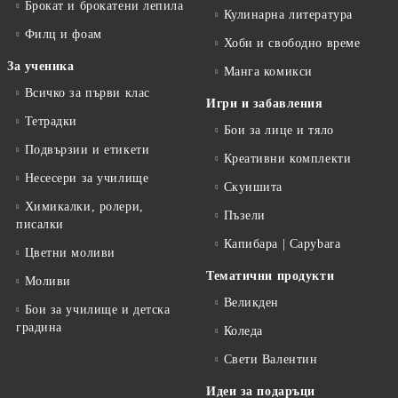
Брокат и брокатени лепила
Кулинарна литература
Филц и фоам
Хоби и свободно време
За ученика
Манга комикси
Всичко за първи клас
Игри и забавления
Тетрадки
Бои за лице и тяло
Подвързии и етикети
Креативни комплекти
Несесери за училище
Скуишита
Химикалки, ролери,
Пъзели
писалки
Капибара | Capybara
Цветни моливи
Тематични продукти
Моливи
Великден
Бои за училище и детска
градина
Коледа
Свети Валентин
Идеи за подаръци