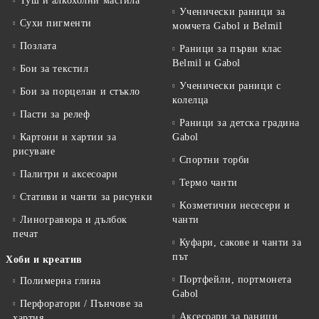
Туш и алкохолни мастила
Ученически раници за
Сухи пигменти
момчета Gabol и Belmil
Позлата
Раници за първи клас
Belmil и Gabol
Бои за текстил
Ученически раници с
Бои за порцелан и стъкло
колелца
Пасти за релеф
Раници за детска градина
Картони и хартии за
Gabol
рисуване
Спортни торби
Палитри и аксесоари
Термо чанти
Стативи и чанти за рисунки
Kозметични несесери и
Линогравюра и дълбок
чанти
печат
Куфари, сакове и чанти за
път
Хоби и креатив
Портфейли, портмонета
Полимерна глина
Gabol
Перфоратори / Пънчове за
Аксесоари за раници,
хартия