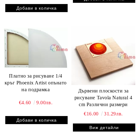
Платно за рисуване 1/4
кръг Phoenix Artist опънато
на подрамка
Дървени плоскости за
рисуване Tavola Natural 4
€4.60
9.00лв.
cm Различни размери
€16.00
31.29лв.
Виж детайли