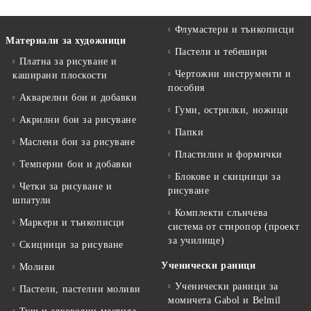
Флумастери и тънкописци
Материали за художници
Пастели и тебешири
Платна за рисуване и
Чертожни инструменти и
каширани плоскости
пособия
Акварелни бои и добавки
Гуми, острилки, ножици
Акрилни бои за рисуване
Папки
Маслени бои за рисуване
Пластилин и формички
Темперни бои и добавки
Блокове и скицници за
Четки за рисуване и
рисуване
шпатули
Комплекти слънчева
Маркери и тънкописци
система от стиропор (проект
за училище)
Скицници за рисуване
Ученически раници
Моливи
Ученически раници за
Пастели, пастелни моливи
момичета Gabol и Belmil