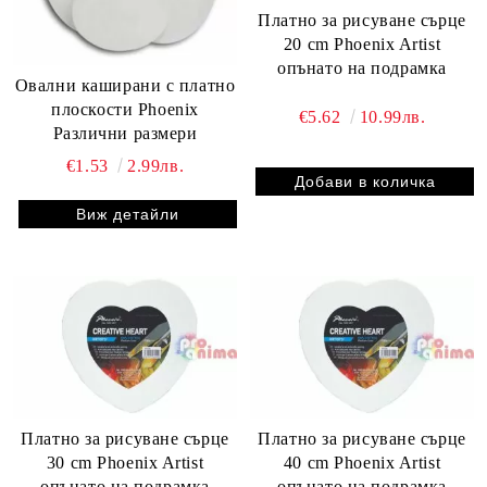
Платно за рисуване сърце
20 cm Phoenix Artist
опънато на подрамка
Овални каширани с платно
плоскости Phoenix
€5.62
10.99лв.
Различни размери
€1.53
2.99лв.
Виж детайли
Платно за рисуване сърце
Платно за рисуване сърце
30 cm Phoenix Artist
40 cm Phoenix Artist
опънато на подрамка
опънато на подрамка