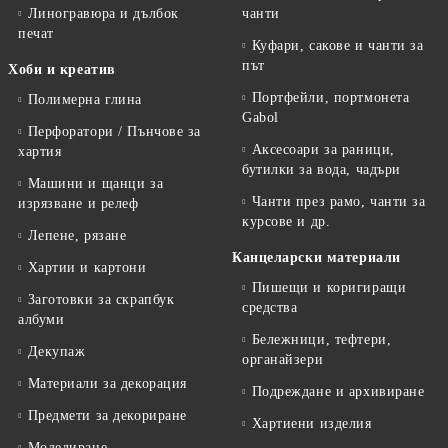
Линогравюра и дълбок
чанти
печат
Куфари, сакове и чанти за
път
Хоби и креатив
Портфейли, портмонета
Полимерна глина
Gabol
Перфоратори / Пънчове за
Аксесоари за раници,
хартия
бутилки за вода, чадъри
Машини и щанци за
Чанти през рамо, чанти за
изрязване и релеф
курсове и др.
Лепене, рязане
Канцеларски материали
Хартии и картони
Пишещи и коригиращи
Заготовки за скрапбук
средства
албуми
Бележници, тефтери,
Декупаж
органайзери
Материали за декорация
Подреждане и архивиране
Предмети за декориране
Хартиени изделия
Моделиране