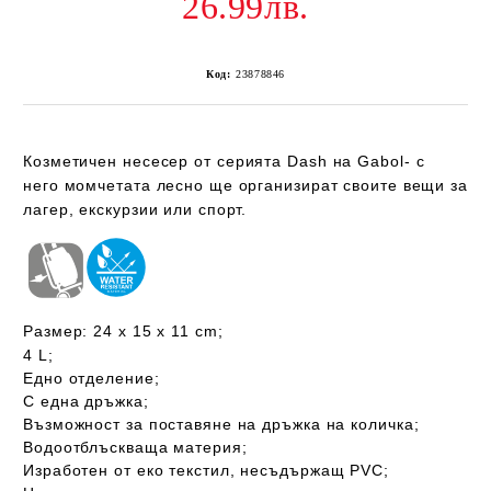
26.99лв.
Код:
23878846
Козметичен несесер от
серията Dash на Gabol-
с
него момчетата лесно ще организират своите вещи за
лагер, екскурзии или спорт.
Размер:
24 х 15 х 11 cm;
4 L;
Едно отделение;
С една дръжка;
Възможност за поставяне на дръжка на количка;
Водоотблъскваща материя;
Изработен от
еко текстил, несъдържащ PVC;