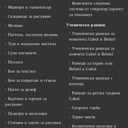
Комплекти слънчева
Маркери и тънкописци
система от стиропор (проект
за училище)
Скицници за рисуване
Ученически раници
Моливи
Ученически раници за
Пастели, пастелни моливи
момичета Gabol и Belmil
Туш и алкохолни мастила
Ученически раници за
Сухи пигменти
момчета Gabol и Belmil
Позлата
Раници за първи клас
Belmil и Gabol
Бои за текстил
Ученически раници с
Бои за порцелан и стъкло
колелца
Пасти за релеф
Раници за детска градина
Картони и хартии за
Gabol
рисуване
Спортни торби
Палитри и аксесоари
Термо чанти
Стативи и чанти за рисунки
Kозметични несесери и