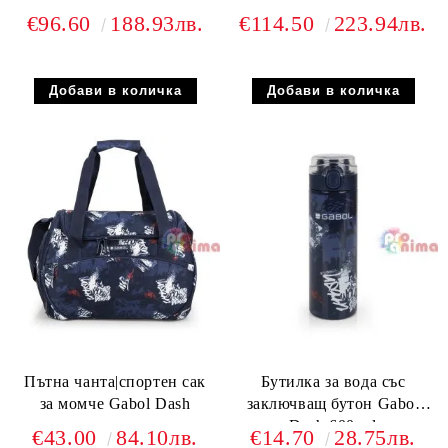
€96.60
188.93лв.
€114.50
223.94лв.
Пътна чанта|спортен сак
Бутилка за вода със
за момче Gabol Dash
заключващ бутон Gabol
Dash 600 ml
€43.00
84.10лв.
€14.70
28.75лв.