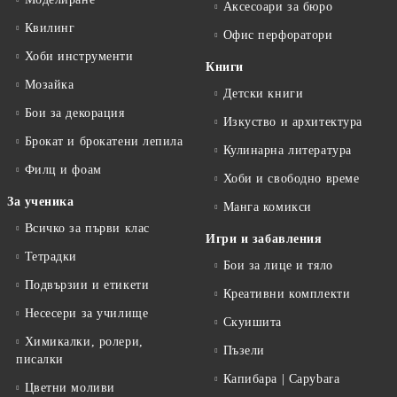
Аксесоари за бюро
Квилинг
Офис перфоратори
Хоби инструменти
Книги
Мозайка
Детски книги
Бои за декорация
Изкуство и архитектура
Брокат и брокатени лепила
Кулинарна литература
Филц и фоам
Хоби и свободно време
За ученика
Манга комикси
Всичко за първи клас
Игри и забавления
Тетрадки
Бои за лице и тяло
Подвързии и етикети
Креативни комплекти
Несесери за училище
Скуишита
Химикалки, ролери,
Пъзели
писалки
Капибара | Capybara
Цветни моливи