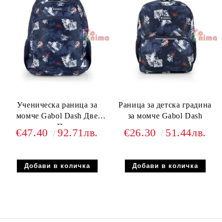
Ученическа раница за
Раница за детска градина
момче Gabol Dash Две
за момче Gabol Dash
отделения Подплатен
€47.40
92.71лв.
€26.30
51.44лв.
полиестерен гръб