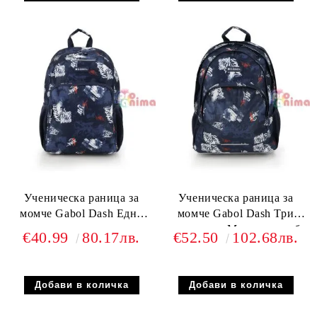
Ученическа раница за
Ученическа раница за
момче Gabol Dash Едно
момче Gabol Dash Три
отделение и подплатен
отделения Мрежест гръб
€40.99
80.17лв.
€52.50
102.68лв.
полиестерен гръб