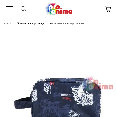
Начало
Ученически раници
Kозметични несесери и чанти