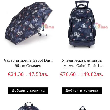
Чадър за момче Gabol Dash
Ученическа раница за
96 cm Сгъваем
момче Gabol Dash 1
отделение Свалящи се
€24.30
47.53лв.
€76.60
149.82лв.
колелца