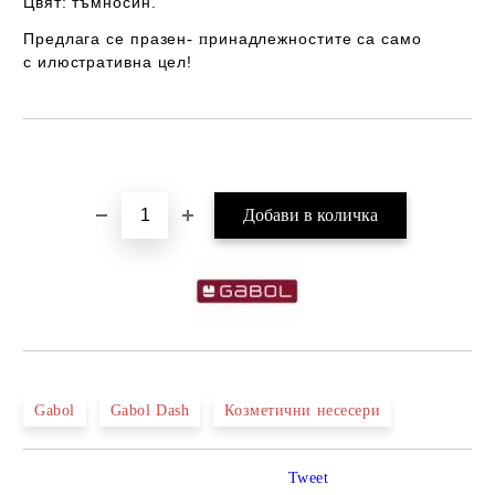
Цвят: тъмносин
.
Предлага се празен
- п
ринадлежностите са само
с илюстративна цел!
Добави в желани
Gabol
Gabol Dash
Козметични несесери
Tweet