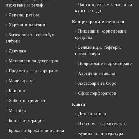
Чанти през рамо, чанти за
изрязване и релеф
курсове и др.
Лепене, рязане
Канцеларски материали
Хартии и картони
Пишещи и коригиращи
Заготовки за скрапбук
средства
албуми
Бележници, тефтери,
Декупаж
органайзери
Материали за декорация
Подреждане и архивиране
Предмети за декориране
Хартиени изделия
Моделиране
Аксесоари за бюро
Квилинг
Офис перфоратори
Хоби инструменти
Книги
Мозайка
Детски книги
Бои за декорация
Изкуство и архитектура
Брокат и брокатени лепила
Кулинарна литература