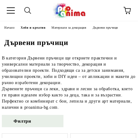
Начало
Хоби и креатив
Материали за декорация
Дървени пръчици
Дървени пръчици
В категория
Дървени пръчици
ще откриете практични и
универсални материали за творчество, декорация и
образователни проекти. Подходящи са за детски занимания,
училищни проекти, хоби и DIY идеи – от апликации и макети до
ръчно изработени декорации.
Дървените пръчици са леки, здрави и лесни за обработка, което
ги прави идеален избор както за деца, така и за възрастни.
Перфектно се комбинират с бои, лепила и други арт материали,
налични в proanima-bg.com.
Филтри