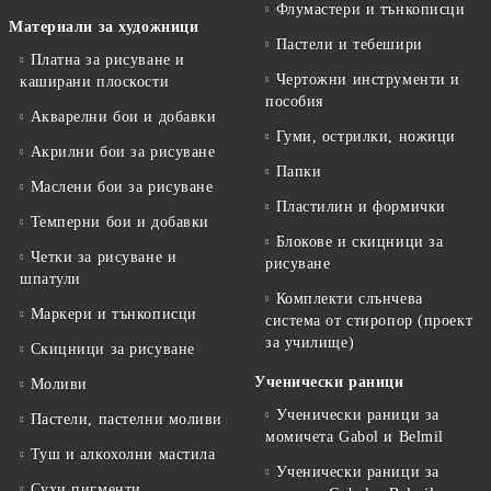
Флумастери и тънкописци
Материали за художници
Пастели и тебешири
Платна за рисуване и
Чертожни инструменти и
каширани плоскости
пособия
Акварелни бои и добавки
Гуми, острилки, ножици
Акрилни бои за рисуване
Папки
Маслени бои за рисуване
Пластилин и формички
Темперни бои и добавки
Блокове и скицници за
Четки за рисуване и
рисуване
шпатули
Комплекти слънчева
Маркери и тънкописци
система от стиропор (проект
за училище)
Скицници за рисуване
Ученически раници
Моливи
Ученически раници за
Пастели, пастелни моливи
момичета Gabol и Belmil
Туш и алкохолни мастила
Ученически раници за
Сухи пигменти