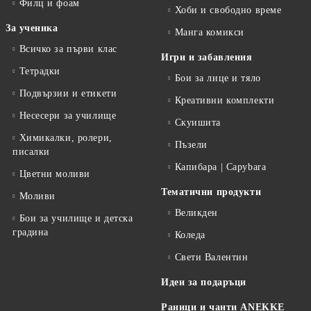
Филц и фоам
Хоби и свободно време
За ученика
Манга комикси
Всичко за първи клас
Игри и забавления
Тетрадки
Бои за лице и тяло
Подвързии и етикети
Креативни комплекти
Несесери за училище
Скуишита
Химикалки, ролери,
Пъзели
писалки
Капибара | Capybara
Цветни моливи
Тематични продукти
Моливи
Великден
Бои за училище и детска
градина
Коледа
Свети Валентин
Идеи за подаръци
Раници и чанти ANEKKE