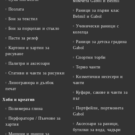
момчета Gabol и Belmil
Позлата
Раници за първи клас
Belmil и Gabol
Бои за текстил
Ученически раници с
Бои за порцелан и стъкло
колелца
Пасти за релеф
Раници за детска градина
Картони и хартии за
Gabol
рисуване
Спортни торби
Палитри и аксесоари
Термо чанти
Стативи и чанти за рисунки
Kозметични несесери и
Линогравюра и дълбок
чанти
печат
Куфари, сакове и чанти за
път
Хоби и креатив
Портфейли, портмонета
Полимерна глина
Gabol
Перфоратори / Пънчове за
Аксесоари за раници,
хартия
бутилки за вода, чадъри
Машини и щанци за