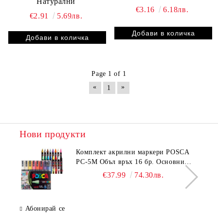
Натурални
€3.16
6.18лв.
€2.91
5.69лв.
Page 1 of 1
«
»
1
Нови продукти
Комплeкт акрилни маркери POSCA
PC-5M Объл връх 16 бр. Основни
цветове
€37.99
74.30лв.
Абонирай се