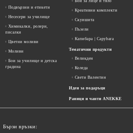
Бои за лице и тяло
Подвързии и етикети
Креативни комплекти
Несесери за училище
Скуишита
Химикалки, ролери,
Пъзели
писалки
Капибара | Capybara
Цветни моливи
Тематични продукти
Моливи
Великден
Бои за училище и детска
градина
Коледа
Свети Валентин
Идеи за подаръци
Раници и чанти ANEKKE
Бързи връзки: