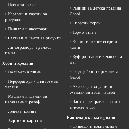
Пасти за релеф
Раници за детска градина
Картони и хартии за
Gabol
рисуване
Спортни торби
Палитри и аксесоари
Термо чанти
Стативи и чанти за рисунки
Kозметични несесери и
Линогравюра и дълбок
чанти
печат
Куфари, сакове и чанти за
път
Хоби и креатив
Портфейли, портмонета
Полимерна глина
Gabol
Перфоратори / Пънчове за
Аксесоари за раници,
хартия
бутилки за вода, чадъри
Машини и щанци за
Чанти през рамо, чанти за
изрязване и релеф
курсове и др.
Лепене, рязане
Канцеларски материали
Хартии и картони
Пишещи и коригиращи