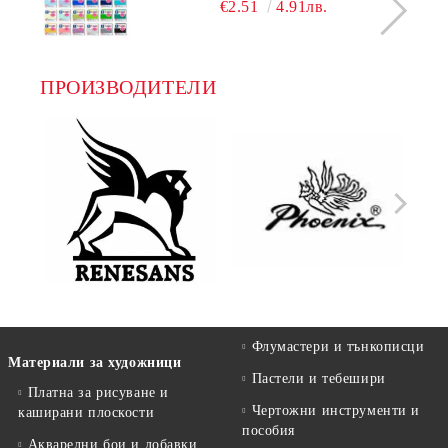
€2.51
4.91лв.
ПРОИЗВОДИТЕЛИ
Флумастери и тънкописци
Материали за художници
Пастели и тебешири
Платна за рисуване и
Чертожни инструменти и
каширани плоскости
пособия
Акварелни бои и добавки