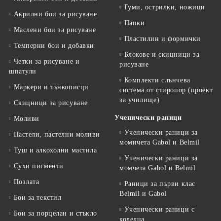
Гуми, острилки, ножици
Акрилни бои за рисуване
Папки
Маслени бои за рисуване
Пластилин и формички
Темперни бои и добавки
Блокове и скицници за
Четки за рисуване и
рисуване
шпатули
Комплекти слънчева
Маркери и тънкописци
система от стиропор (проект
за училище)
Скицници за рисуване
Ученически раници
Моливи
Ученически раници за
Пастели, пастелни моливи
момичета Gabol и Belmil
Туш и алкохолни мастила
Ученически раници за
Сухи пигменти
момчета Gabol и Belmil
Позлата
Раници за първи клас
Belmil и Gabol
Бои за текстил
Ученически раници с
Бои за порцелан и стъкло
колелца