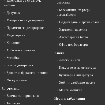
Заготовки за скрапбук
средства
албуми
Бележници, тефтери,
Декупаж
органайзери
Материали за декорация
Подреждане и архивиране
Предмети за декориране
Хартиени изделия
Моделиране
Аксесоари за бюро
Квилинг
Офис перфоратори
Хоби инструменти
Книги
Мозайка
Детски книги
Бои за декорация
Изкуство и архитектура
Брокат и брокатени лепила
Кулинарна литература
Филц и фоам
Хоби и свободно време
За ученика
Манга комикси
Всичко за първи клас
Игри и забавления
Тетрадки