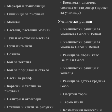
Комплекти слънчева
Маркери и тънкописци
система от стиропор (проект
за училище)
Скицници за рисуване
Ученически раници
Моливи
Ученически раници за
Пастели, пастелни моливи
момичета Gabol и Belmil
Туш и алкохолни мастила
Ученически раници за
Сухи пигменти
момчета Gabol и Belmil
Позлата
Раници за първи клас
Belmil и Gabol
Бои за текстил
Ученически раници с
Бои за порцелан и стъкло
колелца
Пасти за релеф
Раници за детска градина
Картони и хартии за
Gabol
рисуване
Спортни торби
Палитри и аксесоари
Термо чанти
Стативи и чанти за рисунки
Kозметични несесери и