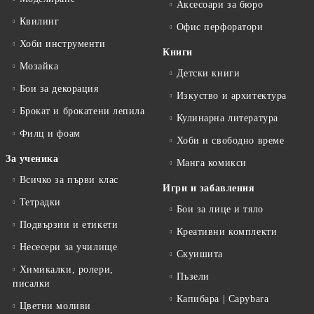
Аксесоари за бюро
Квилинг
Офис перфоратори
Хоби инструменти
Книги
Мозайка
Детски книги
Бои за декорация
Изкуство и архитектура
Брокат и брокатени лепила
Кулинарна литература
Филц и фоам
Хоби и свободно време
За ученика
Манга комикси
Всичко за първи клас
Игри и забавления
Тетрадки
Бои за лице и тяло
Подвързии и етикети
Креативни комплекти
Несесери за училище
Скуишита
Химикалки, ролери,
Пъзели
писалки
Капибара | Capybara
Цветни моливи