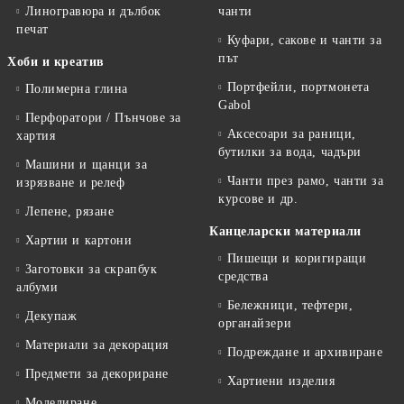
Линогравюра и дълбок
чанти
печат
Куфари, сакове и чанти за
път
Хоби и креатив
Портфейли, портмонета
Полимерна глина
Gabol
Перфоратори / Пънчове за
Аксесоари за раници,
хартия
бутилки за вода, чадъри
Машини и щанци за
Чанти през рамо, чанти за
изрязване и релеф
курсове и др.
Лепене, рязане
Канцеларски материали
Хартии и картони
Пишещи и коригиращи
Заготовки за скрапбук
средства
албуми
Бележници, тефтери,
Декупаж
органайзери
Материали за декорация
Подреждане и архивиране
Предмети за декориране
Хартиени изделия
Моделиране