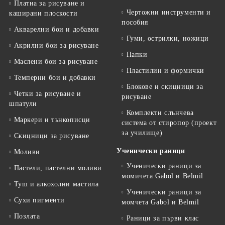
Платна за рисуване и
Чертожни инструменти и
каширани плоскости
пособия
Акварелни бои и добавки
Гуми, острилки, ножици
Акрилни бои за рисуване
Папки
Маслени бои за рисуване
Пластилин и формички
Темперни бои и добавки
Блокове и скицници за
Четки за рисуване и
рисуване
шпатули
Комплекти слънчева
Маркери и тънкописци
система от стиропор (проект
за училище)
Скицници за рисуване
Ученически раници
Моливи
Ученически раници за
Пастели, пастелни моливи
момичета Gabol и Belmil
Туш и алкохолни мастила
Ученически раници за
Сухи пигменти
момчета Gabol и Belmil
Позлата
Раници за първи клас