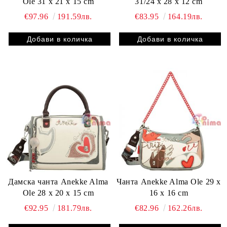
Ole 31 x 21 x 15 cm
31/24 x 28 x 12 cm
€97.96
191.59лв.
€83.95
164.19лв.
Дамска чанта Anekke Alma
Чанта Anekke Alma Ole 29 x
Ole 28 x 20 x 15 cm
16 x 16 cm
€92.95
181.79лв.
€82.96
162.26лв.