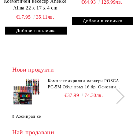
Козметичен несесер Anekke
€64.93
126.99лв.
Alma 22 x 17 x 4 cm
€17.95
35.11лв.
Нови продукти
Комплeкт акрилни маркери POSCA
PC-5M Объл връх 16 бр. Основни
цветове
€37.99
74.30лв.
Абонирай се
Най-продавани