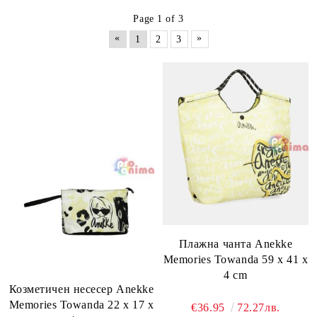
Page 1 of 3
«
»
1
2
3
Плажна чанта Anekke
Memories Towanda 59 x 41 x
4 cm
Козметичен несесер Anekke
Memories Towanda 22 x 17 x
€36.95
72.27лв.