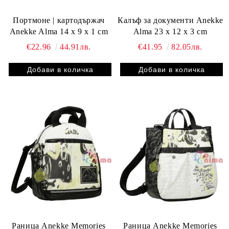
Портмонe | картодържач
Калъф за документи Anekke
Anekke Alma 14 x 9 x 1 cm
Alma 23 x 12 x 3 cm
€22.96
44.91лв.
€41.95
82.05лв.
Раница Anekke Memories
Раница Anekke Memories