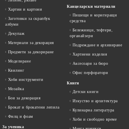
Лепене, рязане
Канцеларски материали
Хартии и картони
Пишещи и коригиращи
Заготовки за скрапбук
средства
албуми
Бележници, тефтери,
Декупаж
органайзери
Материали за декорация
Подреждане и архивиране
Предмети за декориране
Хартиени изделия
Моделиране
Аксесоари за бюро
Квилинг
Офис перфоратори
Хоби инструменти
Книги
Мозайка
Детски книги
Бои за декорация
Изкуство и архитектура
Брокат и брокатени лепила
Кулинарна литература
Филц и фоам
Хоби и свободно време
За ученика
Манга комикси