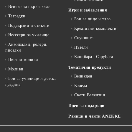
Всичко за първи клас
Игри и забавления
Тетрадки
Бои за лице и тяло
Подвързии и етикети
Креативни комплекти
Несесери за училище
Скуишита
Химикалки, ролери,
Пъзели
писалки
Капибара | Capybara
Цветни моливи
Тематични продукти
Моливи
Великден
Бои за училище и детска
градина
Коледа
Свети Валентин
Идеи за подаръци
Раници и чанти ANEKKE