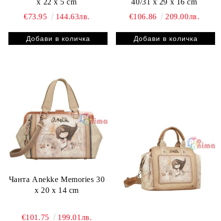
x 22 x 5 cm
40/31 x 29 x 16 cm
€73.95
144.63лв.
€106.86
209.00лв.
Чанта Anekke Memories 30
х 20 х 14 cm
€101.75
199.01лв.