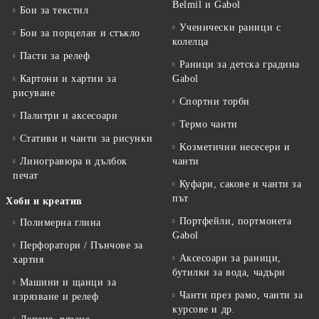
Belmil и Gabol
Бои за текстил
Ученически раници с
Бои за порцелан и стъкло
колелца
Пасти за релеф
Раници за детска градина
Картони и хартии за
Gabol
рисуване
Спортни торби
Палитри и аксесоари
Термо чанти
Стативи и чанти за рисунки
Kозметични несесери и
Линогравюра и дълбок
чанти
печат
Куфари, сакове и чанти за
път
Хоби и креатив
Портфейли, портмонета
Полимерна глина
Gabol
Перфоратори / Пънчове за
Аксесоари за раници,
хартия
бутилки за вода, чадъри
Машини и щанци за
Чанти през рамо, чанти за
изрязване и релеф
курсове и др.