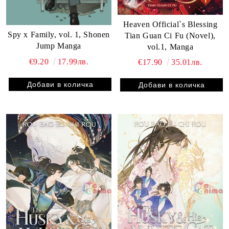
Heaven Official`s Blessing
Spy x Family, vol. 1, Shonen
Tian Guan Ci Fu (Novel),
Jump Manga
vol.1, Manga
€9.20
17.99лв.
€17.90
35.01лв.