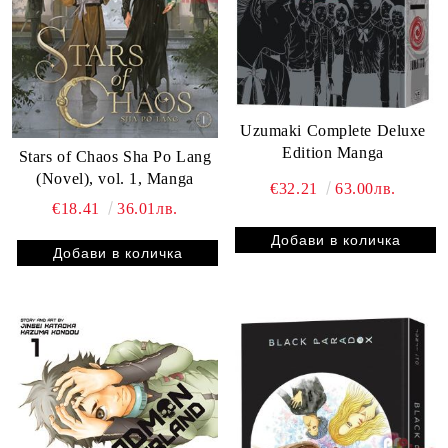
Uzumaki Complete Deluxe
Edition Manga
Stars of Chaos Sha Po Lang
(Novel), vol. 1, Manga
€32.21
63.00лв.
€18.41
36.01лв.