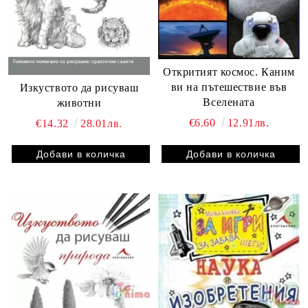
Откритият космос. Каним
ви на пътешествие във
Изкуството да рисуваш
Вселената
животни
€6.60
12.91лв.
€14.32
28.01лв.