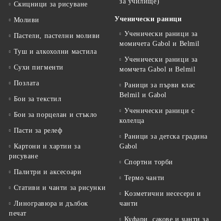
за училище)
Скицници за рисуване
Ученически раници
Моливи
Ученически раници за
Пастели, пастелни моливи
момичета Gabol и Belmil
Туш и алкохолни мастила
Ученически раници за
Сухи пигменти
момчета Gabol и Belmil
Позлата
Раници за първи клас
Belmil и Gabol
Бои за текстил
Ученически раници с
Бои за порцелан и стъкло
колелца
Пасти за релеф
Раници за детска градина
Картони и хартии за
Gabol
рисуване
Спортни торби
Палитри и аксесоари
Термо чанти
Стативи и чанти за рисунки
Kозметични несесери и
Линогравюра и дълбок
чанти
печат
Куфари, сакове и чанти за