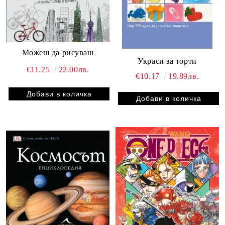
Можеш да рисуваш
Украси за торти
€11.25
22.00лв.
€10.17
19.89лв.