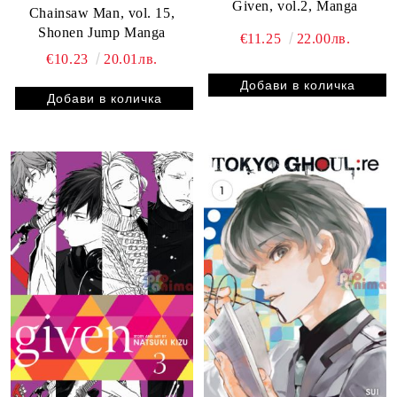
Given, vol.2, Manga
Chainsaw Man, vol. 15,
Shonen Jump Manga
€11.25
22.00лв.
€10.23
20.01лв.