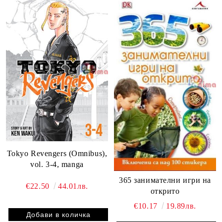
Tokyo Revengers (Omnibus),
vol. 3-4, manga
365 занимателни игри на
€22.50
44.01лв.
открито
€10.17
19.89лв.