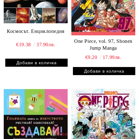
Космосът. Енциклопедия
One Piece, vol. 97, Shonen
€19.38
37.90лв.
Jump Manga
€9.20
17.99лв.