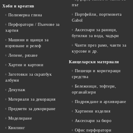
път
Хоби и креатив
Портфейли, портмонета
Полимерна глина
Gabol
Перфоратори / Пънчове за
Аксесоари за раници,
хартия
бутилки за вода, чадъри
Машини и щанци за
Чанти през рамо, чанти за
изрязване и релеф
курсове и др.
Лепене, рязане
Канцеларски материали
Хартии и картони
Пишещи и коригиращи
Заготовки за скрапбук
средства
албуми
Бележници, тефтери,
Декупаж
органайзери
Материали за декорация
Подреждане и архивиране
Предмети за декориране
Хартиени изделия
Моделиране
Аксесоари за бюро
Квилинг
Офис перфоратори