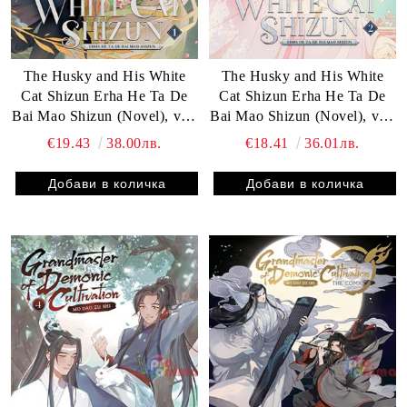
The Husky and His White
The Husky and His White
Cat Shizun Erha He Ta De
Cat Shizun Erha He Ta De
Bai Mao Shizun (Novel), vol.
Bai Mao Shizun (Novel), vol.
1, Manga
2, Manga
€19.43
38.00лв.
€18.41
36.01лв.