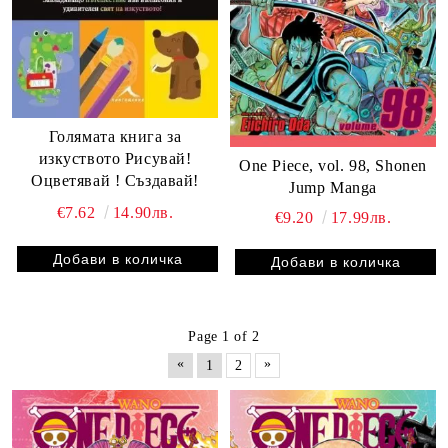
Голямата книга за
изкуството Рисувай!
One Piece, vol. 98, Shonen
Оцветявай ! Създавай!
Jump Manga
€7.62
14.90лв.
€9.20
17.99лв.
Page 1 of 2
«
»
1
2