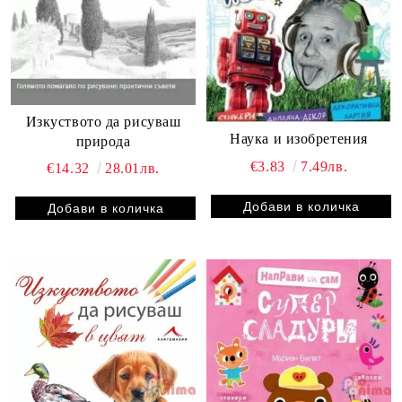
Изкуството да рисуваш
Наука и изобретения
природа
€3.83
7.49лв.
€14.32
28.01лв.