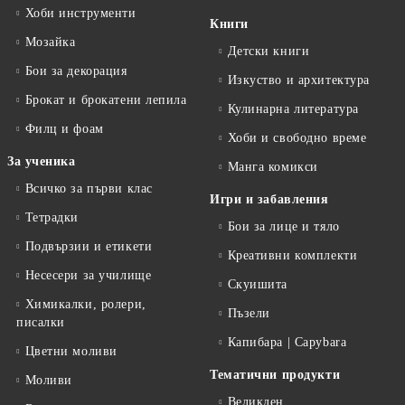
Хоби инструменти
Книги
Мозайка
Детски книги
Бои за декорация
Изкуство и архитектура
Брокат и брокатени лепила
Кулинарна литература
Филц и фоам
Хоби и свободно време
За ученика
Манга комикси
Всичко за първи клас
Игри и забавления
Тетрадки
Бои за лице и тяло
Подвързии и етикети
Креативни комплекти
Несесери за училище
Скуишита
Химикалки, ролери,
Пъзели
писалки
Капибара | Capybara
Цветни моливи
Тематични продукти
Моливи
Великден