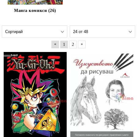
Манга комикси (26)
«
»
1
2