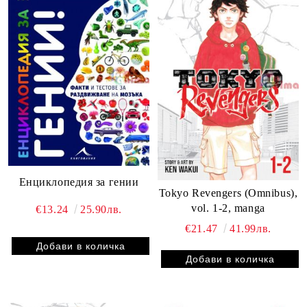
Енциклопедия за гении
Tokyo Revengers (Omnibus),
vol. 1-2, manga
€13.24
25.90лв.
€21.47
41.99лв.