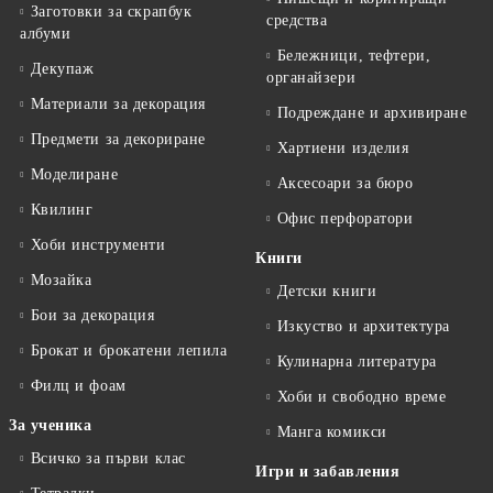
Заготовки за скрапбук
средства
албуми
Бележници, тефтери,
Декупаж
органайзери
Материали за декорация
Подреждане и архивиране
Предмети за декориране
Хартиени изделия
Моделиране
Аксесоари за бюро
Квилинг
Офис перфоратори
Хоби инструменти
Книги
Мозайка
Детски книги
Бои за декорация
Изкуство и архитектура
Брокат и брокатени лепила
Кулинарна литература
Филц и фоам
Хоби и свободно време
За ученика
Манга комикси
Всичко за първи клас
Игри и забавления