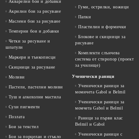
Акварелни бои и добавки
Гуми, острилки, ножици
Акрилни бои за рисуване
Папки
Маслени бои за рисуване
Пластилин и формички
Темперни бои и добавки
Блокове и скицници за
Четки за рисуване и
рисуване
шпатули
Комплекти слънчева
Маркери и тънкописци
система от стиропор (проект
за училище)
Скицници за рисуване
Ученически раници
Моливи
Ученически раници за
Пастели, пастелни моливи
момичета Gabol и Belmil
Туш и алкохолни мастила
Ученически раници за
Сухи пигменти
момчета Gabol и Belmil
Позлата
Раници за първи клас
Belmil и Gabol
Бои за текстил
Ученически раници с
Бои за порцелан и стъкло