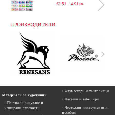
€2.51
4.91лв.
ПРОИЗВОДИТЕЛИ
Флумастери и тънкописци
Материали за художници
Пастели и тебешири
Платна за рисуване и
Чертожни инструменти и
каширани плоскости
пособия