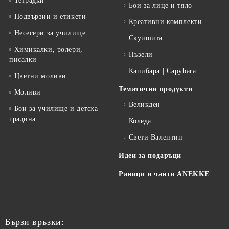
Тетрадки
Бои за лице и тяло
Подвързии и етикети
Креативни комплекти
Несесери за училище
Скуишита
Химикалки, ролери,
Пъзели
писалки
Капибара | Capybara
Цветни моливи
Тематични продукти
Моливи
Великден
Бои за училище и детска
градина
Коледа
Свети Валентин
Идеи за подаръци
Раници и чанти ANEKKE
Бързи връзки: