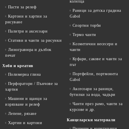
колелца
Пасти за релеф
Раници за детска градина
Картони и хартии за
Gabol
рисуване
Спортни торби
Палитри и аксесоари
Термо чанти
Стативи и чанти за рисунки
Kозметични несесери и
Линогравюра и дълбок
чанти
печат
Куфари, сакове и чанти за
път
Хоби и креатив
Портфейли, портмонета
Полимерна глина
Gabol
Перфоратори / Пънчове за
Аксесоари за раници,
хартия
бутилки за вода, чадъри
Машини и щанци за
Чанти през рамо, чанти за
изрязване и релеф
курсове и др.
Лепене, рязане
Канцеларски материали
Хартии и картони
Пишещи и коригиращи