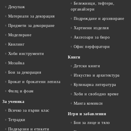
Бележници, тефтери,
Декупаж
органайзери
Материали за декорация
Подреждане и архивиране
Предмети за декориране
Хартиени изделия
Моделиране
Аксесоари за бюро
Квилинг
Офис перфоратори
Хоби инструменти
Книги
Мозайка
Детски книги
Бои за декорация
Изкуство и архитектура
Брокат и брокатени лепила
Кулинарна литература
Филц и фоам
Хоби и свободно време
За ученика
Манга комикси
Всичко за първи клас
Игри и забавления
Тетрадки
Бои за лице и тяло
Подвързии и етикети