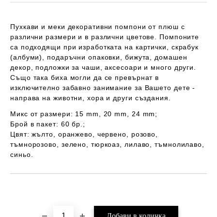
Пухкави и меки декоративни помпони от плюш с
различни размери и в различни цветове. Помпоните
са подходящи при изработката на картички, скрабук
(албуми), подаръчни опаковки, бижута, домашен
декор, подложки за чаши, аксесоари и много други.
Също така биха могли да се превърнат в
изключително забавно занимание за Вашето дете -
направа на животни, хора и други създания.
Mикс от размери: 15 mm, 20 mm, 24 mm;
​​Брой в пакет: 60 бр.;
Цвят: жълто, оранжево, червено, розово,
тъмнорозово, зелено, тюркоаз, лилаво, тъмнолилаво,
синьо.
Добави в желани