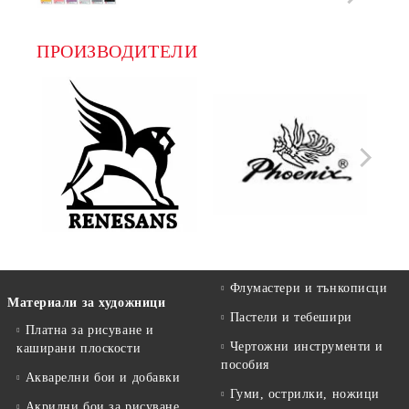
ПРОИЗВОДИТЕЛИ
Флумастери и тънкописци
Материали за художници
Пастели и тебешири
Платна за рисуване и
Чертожни инструменти и
каширани плоскости
пособия
Акварелни бои и добавки
Гуми, острилки, ножици
Акрилни бои за рисуване