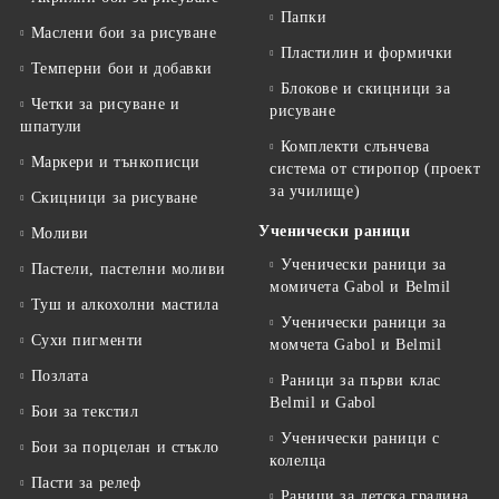
Папки
Маслени бои за рисуване
Пластилин и формички
Темперни бои и добавки
Блокове и скицници за
Четки за рисуване и
рисуване
шпатули
Комплекти слънчева
Маркери и тънкописци
система от стиропор (проект
за училище)
Скицници за рисуване
Ученически раници
Моливи
Ученически раници за
Пастели, пастелни моливи
момичета Gabol и Belmil
Туш и алкохолни мастила
Ученически раници за
Сухи пигменти
момчета Gabol и Belmil
Позлата
Раници за първи клас
Belmil и Gabol
Бои за текстил
Ученически раници с
Бои за порцелан и стъкло
колелца
Пасти за релеф
Раници за детска градина