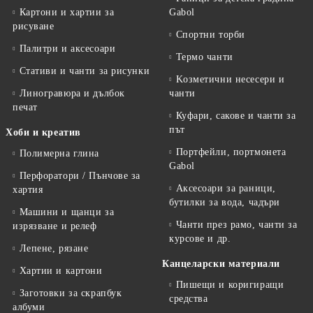
Картони и хартии за
Gabol
рисуване
Спортни торби
Палитри и аксесоари
Термо чанти
Стативи и чанти за рисунки
Kозметични несесери и
Линогравюра и дълбок
чанти
печат
Куфари, сакове и чанти за
път
Хоби и креатив
Портфейли, портмонета
Полимерна глина
Gabol
Перфоратори / Пънчове за
Аксесоари за раници,
хартия
бутилки за вода, чадъри
Машини и щанци за
Чанти през рамо, чанти за
изрязване и релеф
курсове и др.
Лепене, рязане
Канцеларски материали
Хартии и картони
Пишещи и коригиращи
Заготовки за скрапбук
средства
албуми