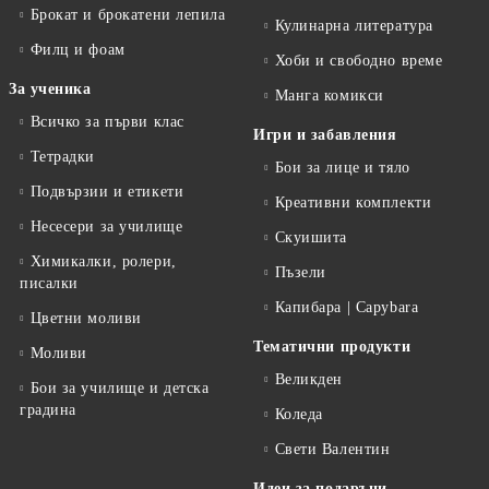
Брокат и брокатени лепила
Кулинарна литература
Филц и фоам
Хоби и свободно време
За ученика
Манга комикси
Всичко за първи клас
Игри и забавления
Тетрадки
Бои за лице и тяло
Подвързии и етикети
Креативни комплекти
Несесери за училище
Скуишита
Химикалки, ролери,
Пъзели
писалки
Капибара | Capybara
Цветни моливи
Тематични продукти
Моливи
Великден
Бои за училище и детска
градина
Коледа
Свети Валентин
Идеи за подаръци