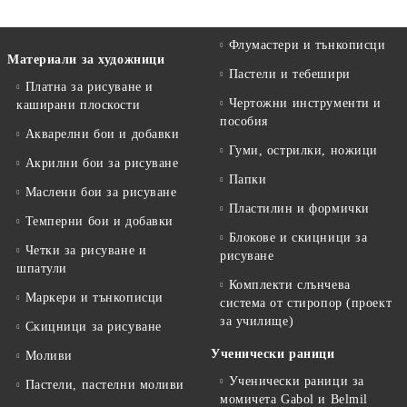
Флумастери и тънкописци
Материали за художници
Пастели и тебешири
Платна за рисуване и
Чертожни инструменти и
каширани плоскости
пособия
Акварелни бои и добавки
Гуми, острилки, ножици
Акрилни бои за рисуване
Папки
Маслени бои за рисуване
Пластилин и формички
Темперни бои и добавки
Блокове и скицници за
Четки за рисуване и
рисуване
шпатули
Комплекти слънчева
Маркери и тънкописци
система от стиропор (проект
за училище)
Скицници за рисуване
Ученически раници
Моливи
Ученически раници за
Пастели, пастелни моливи
момичета Gabol и Belmil