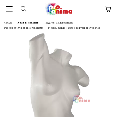
Начало
Хоби и креатив
Предмети за декориране
Фигури от стиропор (стирофом)
Мечки, зайци и други фигури от стиропор