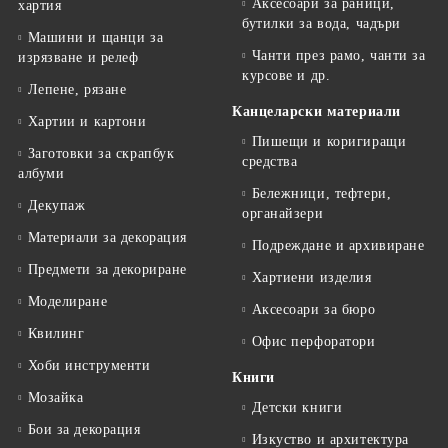
Аксесоари за раници,
хартия
бутилки за вода, чадъри
Машини и щанци за
Чанти през рамо, чанти за
изрязване и релеф
курсове и др.
Лепене, рязане
Канцеларски материали
Хартии и картони
Пишещи и коригиращи
Заготовки за скрапбук
средства
албуми
Бележници, тефтери,
Декупаж
органайзери
Материали за декорация
Подреждане и архивиране
Предмети за декориране
Хартиени изделия
Моделиране
Аксесоари за бюро
Квилинг
Офис перфоратори
Хоби инструменти
Книги
Мозайка
Детски книги
Бои за декорация
Изкуство и архитектура