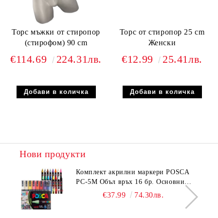
Торс мъжки от стиропор
Торс от стиропор 25 cm
(стирофом) 90 cm
Женски
€114.69
224.31лв.
€12.99
25.41лв.
Нови продукти
Комплeкт акрилни маркери POSCA
PC-5M Объл връх 16 бр. Основни
цветове
€37.99
74.30лв.