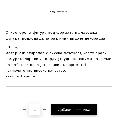
Код:
3969F/90
Стиропорена фигура под формата на човешка
фигура, подходяща за различни видове декорация:
90 cm;
материал: стиропор с висока плътност, което прави
фигурите здрави и твърди (труднонараними по време
на работа и по-издръжливи във времето);
изключително високо качество;
внос от Европа.
Добави в желани