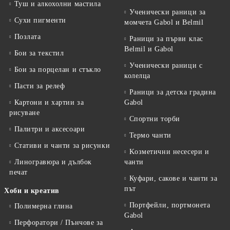
Туш и алкохолни мастила
Ученически раници за
Сухи пигменти
момчета Gabol и Belmil
Позлата
Раници за първи клас
Belmil и Gabol
Бои за текстил
Ученически раници с
Бои за порцелан и стъкло
колелца
Пасти за релеф
Раници за детска градина
Картони и хартии за
Gabol
рисуване
Спортни торби
Палитри и аксесоари
Термо чанти
Стативи и чанти за рисунки
Kозметични несесери и
Линогравюра и дълбок
чанти
печат
Куфари, сакове и чанти за
път
Хоби и креатив
Портфейли, портмонета
Полимерна глина
Gabol
Перфоратори / Пънчове за