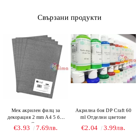
Свързани продукти
Мек акрилен филц за
Акрилна боя DP Craft 60
декорация 2 mm A4 5 бр.
ml Отделни цветове
Сив
€3.93
7.69лв.
€2.04
3.99лв.