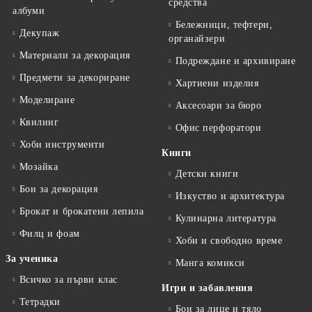
средства
албуми
Бележници, тефтери,
Декупаж
органайзери
Материали за декорация
Подреждане и архивиране
Предмети за декориране
Хартиени изделия
Моделиране
Аксесоари за бюро
Квилинг
Офис перфоратори
Хоби инструменти
Книги
Мозайка
Детски книги
Бои за декорация
Изкуство и архитектура
Брокат и брокатени лепила
Кулинарна литература
Филц и фоам
Хоби и свободно време
За ученика
Манга комикси
Всичко за първи клас
Игри и забавления
Тетрадки
Бои за лице и тяло