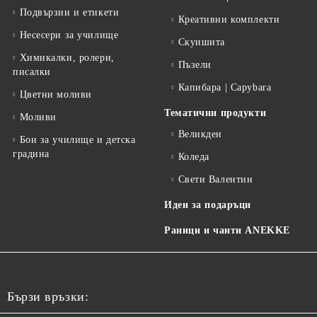
Подвързии и етикети
Креативни комплекти
Несесери за училище
Скуишита
Химикалки, ролери,
Пъзели
писалки
Капибара | Capybara
Цветни моливи
Тематични продукти
Моливи
Великден
Бои за училище и детска
градина
Коледа
Свети Валентин
Идеи за подаръци
Раници и чанти ANEKKE
Бързи връзки: