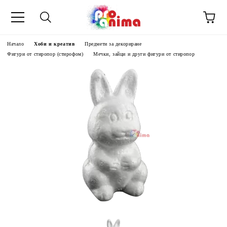
Начало
Хоби и креатив
Предмети за декориране
Фигури от стиропор (стирофом)
Мечки, зайци и други фигури от стиропор