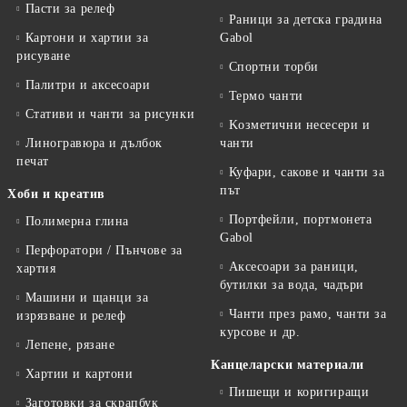
Пасти за релеф
Раници за детска градина
Картони и хартии за
Gabol
рисуване
Спортни торби
Палитри и аксесоари
Термо чанти
Стативи и чанти за рисунки
Kозметични несесери и
Линогравюра и дълбок
чанти
печат
Куфари, сакове и чанти за
път
Хоби и креатив
Портфейли, портмонета
Полимерна глина
Gabol
Перфоратори / Пънчове за
Аксесоари за раници,
хартия
бутилки за вода, чадъри
Машини и щанци за
Чанти през рамо, чанти за
изрязване и релеф
курсове и др.
Лепене, рязане
Канцеларски материали
Хартии и картони
Пишещи и коригиращи
Заготовки за скрапбук