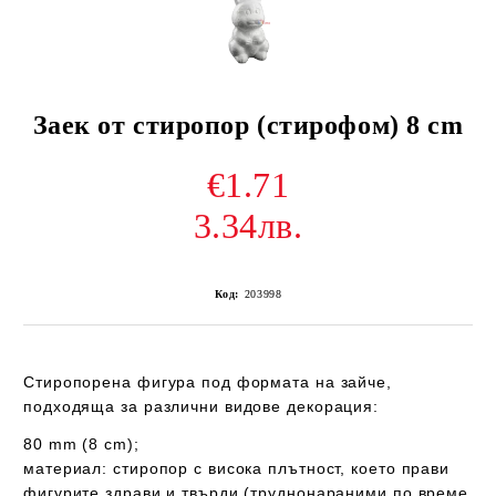
Заек от стиропор (стирофом) 8 cm
€1.71
3.34лв.
Код:
203998
Стиропорена фигура под формата на зайче,
подходяща за различни видове декорация:
80 mm (8 cm);
материал: стиропор с висока плътност, което прави
фигурите здрави и твърди (труднонараними по време