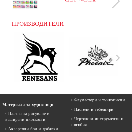
ПРОИЗВОДИТЕЛИ
Флумастери и тънкописци
Материали за художници
Пастели и тебешири
Платна за рисуване и
Чертожни инструменти и
каширани плоскости
пособия
Акварелни бои и добавки