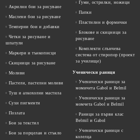
Гуми, острилки, ножици
Акрилни бои за рисуване
Папки
Маслени бои за рисуване
Пластилин и формички
Темперни бои и добавки
Блокове и скицници за
Четки за рисуване и
рисуване
шпатули
Комплекти слънчева
Маркери и тънкописци
система от стиропор (проект
за училище)
Скицници за рисуване
Ученически раници
Моливи
Ученически раници за
Пастели, пастелни моливи
момичета Gabol и Belmil
Туш и алкохолни мастила
Ученически раници за
Сухи пигменти
момчета Gabol и Belmil
Позлата
Раници за първи клас
Belmil и Gabol
Бои за текстил
Ученически раници с
Бои за порцелан и стъкло
колелца