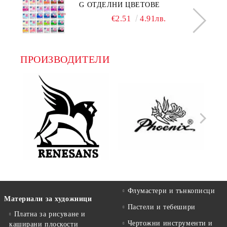
G ОТДЕЛНИ ЦВЕТОВЕ
€2.51
4.91лв.
ПРОИЗВОДИТЕЛИ
Флумастери и тънкописци
Материали за художници
Пастели и тебешири
Платна за рисуване и
Чертожни инструменти и
каширани плоскости