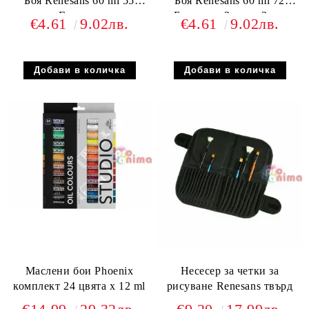
Боя Renesans 60 ml 55
Боя Renesans 60 ml 72
Гумигут
Бохемска Зелена Земя
€4.61
9.02лв.
€4.61
9.02лв.
Маслени бои Phoenix
Несесер за четки за
комплект 24 цвята x 12 ml
рисуване Renesans твърд