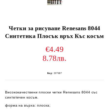
Четки за рисуване Renesans 8044
Синтетика Плосък връх Къс косъм
€4.49
8.78лв.
Код:
207687
Висококачествени плоски четки Renesans 8044 със
синтетичен косъм.
форма на върха: плоска;