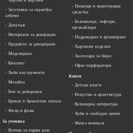
Хартии и картони
Пишещи и коригиращи
Заготовки за скрапбук
средства
албуми
Бележници, тефтери,
Декупаж
органайзери
Материали за декорация
Подреждане и архивиране
Предмети за декориране
Хартиени изделия
Моделиране
Аксесоари за бюро
Квилинг
Офис перфоратори
Хоби инструменти
Книги
Мозайка
Детски книги
Бои за декорация
Изкуство и архитектура
Брокат и брокатени лепила
Кулинарна литература
Филц и фоам
Хоби и свободно време
За ученика
Манга комикси
Всичко за първи клас