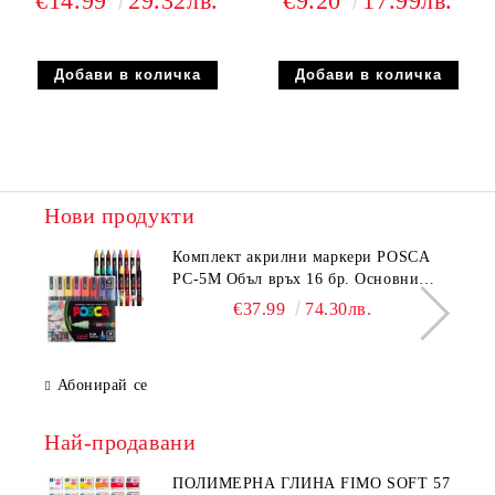
€14.99
29.32лв.
€9.20
17.99лв.
Нови продукти
Комплeкт акрилни маркери POSCA
PC-5M Объл връх 16 бр. Основни
цветове
€37.99
74.30лв.
Абонирай се
Най-продавани
ПОЛИМЕРНА ГЛИНА FIMO SOFT 57