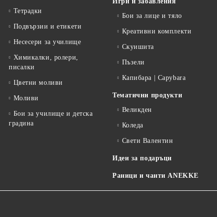
Игри и забавления
Тетрадки
Бои за лице и тяло
Подвързии и етикети
Креативни комплекти
Несесери за училище
Скуишита
Химикалки, ролери,
Пъзели
писалки
Капибара | Capybara
Цветни моливи
Тематични продукти
Моливи
Великден
Бои за училище и детска
градина
Коледа
Свети Валентин
Идеи за подаръци
Раници и чанти ANEKKE