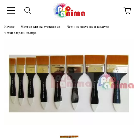
Начало
Материали за художници
Четки за рисуване и шпатули
Четки отделни номера