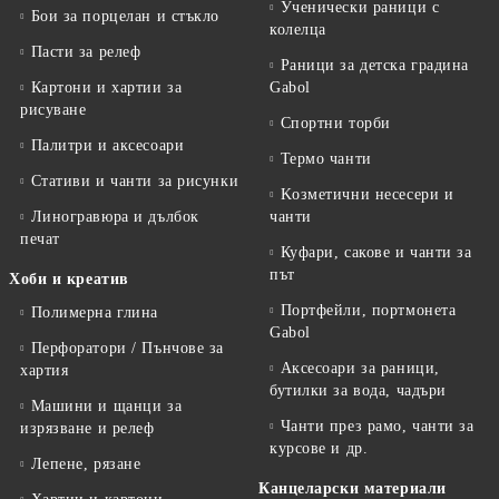
Ученически раници с
Бои за порцелан и стъкло
колелца
Пасти за релеф
Раници за детска градина
Картони и хартии за
Gabol
рисуване
Спортни торби
Палитри и аксесоари
Термо чанти
Стативи и чанти за рисунки
Kозметични несесери и
Линогравюра и дълбок
чанти
печат
Куфари, сакове и чанти за
път
Хоби и креатив
Портфейли, портмонета
Полимерна глина
Gabol
Перфоратори / Пънчове за
Аксесоари за раници,
хартия
бутилки за вода, чадъри
Машини и щанци за
Чанти през рамо, чанти за
изрязване и релеф
курсове и др.
Лепене, рязане
Канцеларски материали