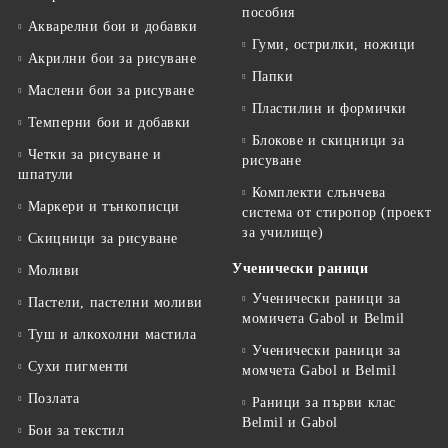
пособия
Акварелни бои и добавки
Гуми, острилки, ножици
Акрилни бои за рисуване
Папки
Маслени бои за рисуване
Пластилин и формички
Темперни бои и добавки
Блокове и скицници за
Четки за рисуване и
рисуване
шпатули
Комплекти слънчева
Маркери и тънкописци
система от стиропор (проект
за училище)
Скицници за рисуване
Ученически раници
Моливи
Ученически раници за
Пастели, пастелни моливи
момичета Gabol и Belmil
Туш и алкохолни мастила
Ученически раници за
Сухи пигменти
момчета Gabol и Belmil
Позлата
Раници за първи клас
Belmil и Gabol
Бои за текстил