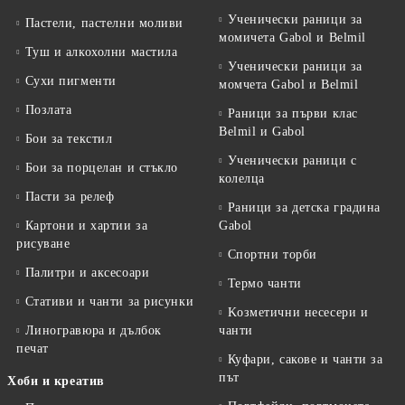
Ученически раници за
Пастели, пастелни моливи
момичета Gabol и Belmil
Туш и алкохолни мастила
Ученически раници за
Сухи пигменти
момчета Gabol и Belmil
Позлата
Раници за първи клас
Belmil и Gabol
Бои за текстил
Ученически раници с
Бои за порцелан и стъкло
колелца
Пасти за релеф
Раници за детска градина
Картони и хартии за
Gabol
рисуване
Спортни торби
Палитри и аксесоари
Термо чанти
Стативи и чанти за рисунки
Kозметични несесери и
Линогравюра и дълбок
чанти
печат
Куфари, сакове и чанти за
път
Хоби и креатив