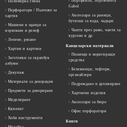
Портфейли, портмонета
Полимерна глина
Gabol
Перфоратори / Пънчове за
Аксесоари за раници,
хартия
бутилки за вода, чадъри
Машини и щанци за
Чанти през рамо, чанти за
изрязване и релеф
курсове и др.
Лепене, рязане
Канцеларски материали
Хартии и картони
Пишещи и коригиращи
Заготовки за скрапбук
средства
албуми
Бележници, тефтери,
Декупаж
органайзери
Материали за декорация
Подреждане и архивиране
Предмети за декориране
Хартиени изделия
Моделиране
Аксесоари за бюро
Квилинг
Офис перфоратори
Хоби инструменти
Книги
Мозайка