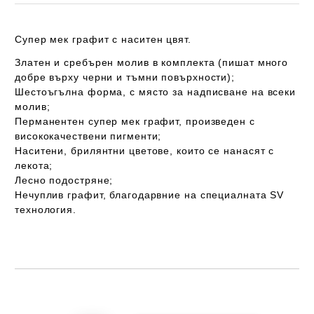
Супер
мек
графит с
наситен
цвят.
Златен и сребърен молив в комплекта (пишат много
добре върху черни и тъмни повърхности);
Шестоъгълна форма, с място за надписване на всеки
молив;
Перманентен супер мек графит, произведен с
висококачествени пигменти;
Наситени, брилянтни цветове, които се нанасят с
лекота;
Лесно подостряне;
Нечуплив графит, благодарвние на специалната SV
технология.
Добави в желани