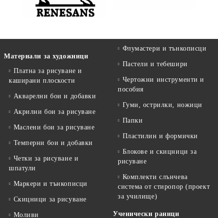
Флумастери и тънкописци
Материали за художници
Пастели и тебешири
Платна за рисуване и
Чертожни инструменти и
каширани плоскости
пособия
Акварелни бои и добавки
Гуми, острилки, ножици
Акрилни бои за рисуване
Папки
Маслени бои за рисуване
Пластилин и формички
Темперни бои и добавки
Блокове и скицници за
Четки за рисуване и
рисуване
шпатули
Комплекти слънчева
Маркери и тънкописци
система от стиропор (проект
за училище)
Скицници за рисуване
Ученически раници
Моливи