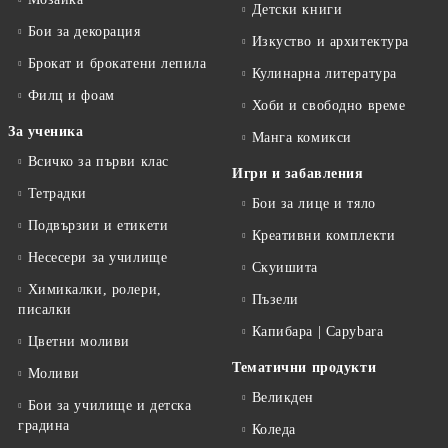
Детски книги
Бои за декорация
Изкуство и архитектура
Брокат и брокатени лепила
Кулинарна литература
Филц и фоам
Хоби и свободно време
За ученика
Манга комикси
Всичко за първи клас
Игри и забавления
Тетрадки
Бои за лице и тяло
Подвързии и етикети
Креативни комплекти
Несесери за училище
Скуишита
Химикалки, ролери,
Пъзели
писалки
Капибара | Capybara
Цветни моливи
Тематични продукти
Моливи
Великден
Бои за училище и детска
градина
Коледа