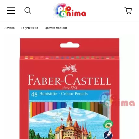
Начало
За ученика
Цветни моливи