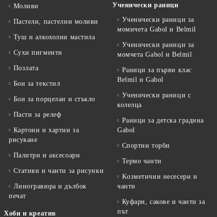
Ученически раници
Моливи
Ученически раници за
Пастели, пастелни моливи
момичета Gabol и Belmil
Туш и алкохолни мастила
Ученически раници за
Сухи пигменти
момчета Gabol и Belmil
Позлата
Раници за първи клас
Belmil и Gabol
Бои за текстил
Ученически раници с
Бои за порцелан и стъкло
колелца
Пасти за релеф
Раници за детска градина
Картони и хартии за
Gabol
рисуване
Спортни торби
Палитри и аксесоари
Термо чанти
Стативи и чанти за рисунки
Kозметични несесери и
Линогравюра и дълбок
чанти
печат
Куфари, сакове и чанти за
път
Хоби и креатив