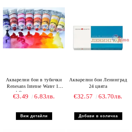
Акварелни бои в тубички
Акварелни бои Ленинград
Renesans Intense Water 15
24 цвята
ml Отделни цветове
€3.49
6.83лв.
€32.57
63.70лв.
Виж детайли