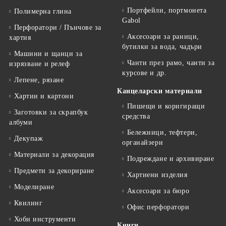
Портфейли, портмонета
Полимерна глина
Gabol
Перфоратори / Пънчове за
Аксесоари за раници,
хартия
бутилки за вода, чадъри
Машини и щанци за
Чанти през рамо, чанти за
изрязване и релеф
курсове и др.
Лепене, рязане
Канцеларски материали
Хартии и картони
Пишещи и коригиращи
Заготовки за скрапбук
средства
албуми
Бележници, тефтери,
Декупаж
органайзери
Материали за декорация
Подреждане и архивиране
Предмети за декориране
Хартиени изделия
Моделиране
Аксесоари за бюро
Квилинг
Офис перфоратори
Хоби инструменти
Книги