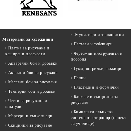
Флумастери и тънкописци
Материали за художници
Пастели и тебешири
Платна за рисуване и
Чертожни инструменти и
каширани плоскости
пособия
Акварелни бои и добавки
Гуми, острилки, ножици
Акрилни бои за рисуване
Папки
Маслени бои за рисуване
Пластилин и формички
Темперни бои и добавки
Блокове и скицници за
Четки за рисуване и
рисуване
шпатули
Комплекти слънчева
Маркери и тънкописци
система от стиропор (проект
за училище)
Скицници за рисуване