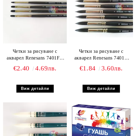
Четки за рисуване с
Четки за рисуване с
акварел Renesans 7401FR
акварел Renesans 7401R
имитация на сива
имитация на сива
€2.40
4.69лв.
€1.84
3.60лв.
катерица Синтетика
катерица Синтетика Объл
Лешниковиден връх
връх
Виж детайли
Виж детайли