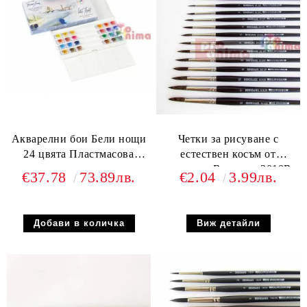
Акварелни бои Бели нощи
Четки за рисуване с
24 цвята Пластмасова
естествен косъм от
кутия
катерица Renesans 3010R
€37.78
73.89лв.
€2.04
3.99лв.
Объл връх
Виж детайли