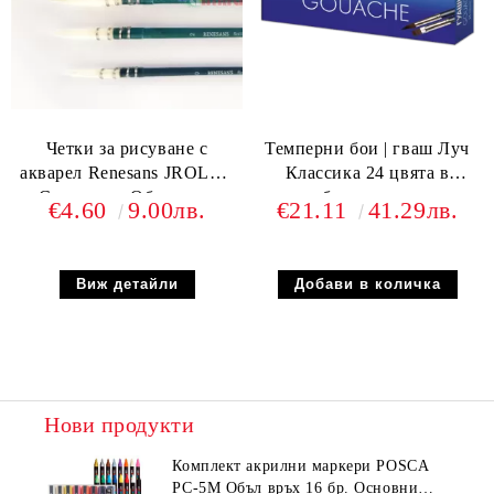
Четки за рисуване с
Темперни бои | гваш Луч
акварел Renesans JROLLB
Клаcсика 24 цвята в
Синтетика Объл връх
бурканчета
€4.60
9.00лв.
€21.11
41.29лв.
Виж детайли
Нови продукти
Комплeкт акрилни маркери POSCA
PC-5M Объл връх 16 бр. Основни