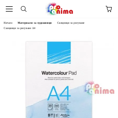
Начало
Материали за художници
Скицници за рисуване
Скицници за рисуване А4