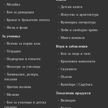
Мозайка
Детски книги
Бои за декорация
Изкуство и архитектура
Брокат и брокатени лепила
Кулинарна литература
Филц и фоам
Хоби и свободно време
За ученика
Манга комикси
Всичко за първи клас
Игри и забавления
Тетрадки
Бои за лице и тяло
Подвързии и етикети
Креативни комплекти
Несесери за училище
Скуишита
Химикалки, ролери,
Пъзели
писалки
Капибара | Capybara
Цветни моливи
Тематични продукти
Моливи
Великден
Бои за училище и детска
градина