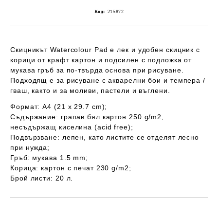
Код:
215872
Скицникът
Watercolour Pad е лек и удобен скицник с
корици от крафт картон и подсилен с подложка от
мукава гръб за по-твърда основа при рисуване.
Подходящ е за рисуване с акварелни бои и темпера /
гваш, както и за моливи, пастели и въглени.
Формат: А4 (21 x 29.7 cm);
Съдържание: грапав бял картон 250 g/m2,
несъдържащ киселина (acid free);
Подвързване: лепен, като листите се отделят лесно
при нужда;
Гръб: мукава 1.5 mm;
Корица: картон с печат 230 g/m2;
Брой листи: 20 л.
Добави в желани