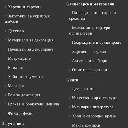
Канцеларски материали
Хартии и картони
Пишещи и коригиращи
Заготовки за скрапбук
средства
албуми
Бележници, тефтери,
Декупаж
органайзери
Материали за декорация
Подреждане и архивиране
Предмети за декориране
Хартиени изделия
Моделиране
Аксесоари за бюро
Квилинг
Офис перфоратори
Хоби инструменти
Книги
Мозайка
Детски книги
Бои за декорация
Изкуство и архитектура
Брокат и брокатени лепила
Кулинарна литература
Филц и фоам
Хоби и свободно време
За ученика
Манга комикси