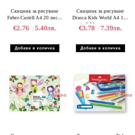
Скицник за рисуване
Скицник за рисуване
Faber-Castell A4 20 листа
Drasca Kids World А4 140
спирала
g/m2 50 листа лепен
€2.76
5.40лв.
€3.78
7.39лв.
Чудовища