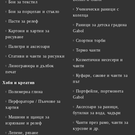
Бои за текстил
Ученически раници с
Бои за порцелан и стъкло
колелца
Пасти за релеф
Раници за детска градина
Картони и хартии за
Gabol
рисуване
Спортни торби
Палитри и аксесоари
Термо чанти
Стативи и чанти за рисунки
Kозметични несесери и
Линогравюра и дълбок
чанти
печат
Куфари, сакове и чанти за
път
Хоби и креатив
Портфейли, портмонета
Полимерна глина
Gabol
Перфоратори / Пънчове за
Аксесоари за раници,
хартия
бутилки за вода, чадъри
Машини и щанци за
Чанти през рамо, чанти за
изрязване и релеф
курсове и др.
Лепене, рязане