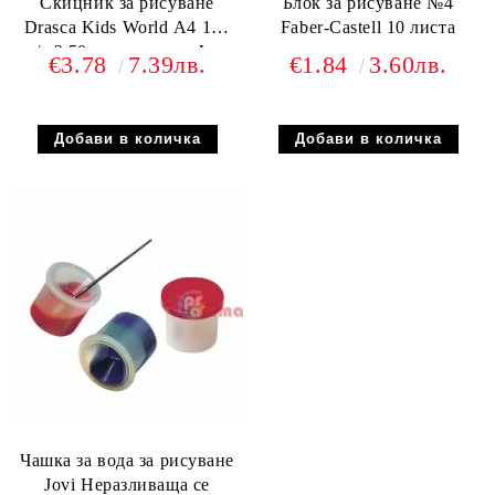
Скицник за рисуване
Блок за рисуване №4
Drasca Kids World А4 140
Faber-Castell 10 листа
g/m2 50 листа лепен Феи
€3.78
7.39лв.
€1.84
3.60лв.
Чашка за вода за рисуване
Jovi Неразливаща се