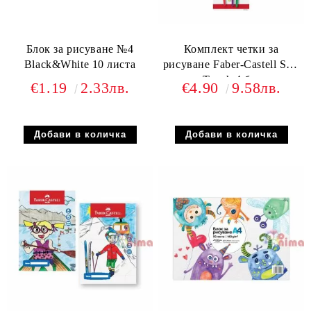
Блок за рисуване №4
Комплект четки за
Black&White 10 листа
рисуване Faber-Castell Soft
Touch 4 бр.
€1.19
2.33лв.
€4.90
9.58лв.