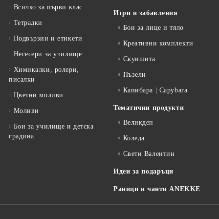
Всичко за първи клас
Игри и забавления
Тетрадки
Бои за лице и тяло
Подвързии и етикети
Креативни комплекти
Несесери за училище
Скуишита
Химикалки, ролери,
Пъзели
писалки
Капибара | Capybara
Цветни моливи
Тематични продукти
Моливи
Великден
Бои за училище и детска
градина
Коледа
Свети Валентин
Идеи за подаръци
Раници и чанти ANEKKE