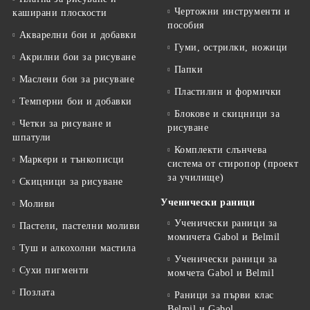
Чертожни инструменти и
каширани плоскости
пособия
Акварелни бои и добавки
Гуми, острилки, ножици
Акрилни бои за рисуване
Папки
Маслени бои за рисуване
Пластилин и формички
Темперни бои и добавки
Блокове и скицници за
Четки за рисуване и
рисуване
шпатули
Комплекти слънчева
Маркери и тънкописци
система от стиропор (проект
за училище)
Скицници за рисуване
Ученически раници
Моливи
Ученически раници за
Пастели, пастелни моливи
момичета Gabol и Belmil
Туш и алкохолни мастила
Ученически раници за
Сухи пигменти
момчета Gabol и Belmil
Позлата
Раници за първи клас
Belmil и Gabol