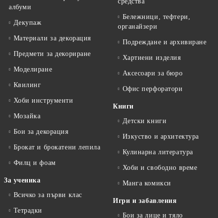
средства
албуми
Бележници, тефтери,
Декупаж
органайзери
Материали за декорация
Подреждане и архивиране
Предмети за декориране
Хартиени изделия
Моделиране
Аксесоари за бюро
Квилинг
Офис перфоратори
Хоби инструменти
Книги
Мозайка
Детски книги
Бои за декорация
Изкуство и архитектура
Брокат и брокатени лепила
Кулинарна литература
Филц и фоам
Хоби и свободно време
За ученика
Манга комикси
Всичко за първи клас
Игри и забавления
Тетрадки
Бои за лице и тяло