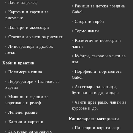
Пасти за релеф
Раници за детска градина
Картони и хартии за
Gabol
рисуване
Спортни торби
Палитри и аксесоари
Термо чанти
Стативи и чанти за рисунки
Kозметични несесери и
Линогравюра и дълбок
чанти
печат
Куфари, сакове и чанти за
път
Хоби и креатив
Портфейли, портмонета
Полимерна глина
Gabol
Перфоратори / Пънчове за
Аксесоари за раници,
хартия
бутилки за вода, чадъри
Машини и щанци за
Чанти през рамо, чанти за
изрязване и релеф
курсове и др.
Лепене, рязане
Канцеларски материали
Хартии и картони
Пишещи и коригиращи
Заготовки за скрапбук