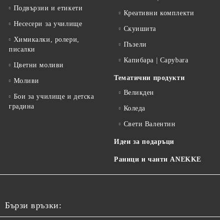
Подвързии и етикети
Креативни комплекти
Несесери за училище
Скуишита
Химикалки, ролери,
Пъзели
писалки
Капибара | Capybara
Цветни моливи
Тематични продукти
Моливи
Великден
Бои за училище и детска
градина
Коледа
Свети Валентин
Идеи за подаръци
Раници и чанти ANEKKE
Бързи връзки: