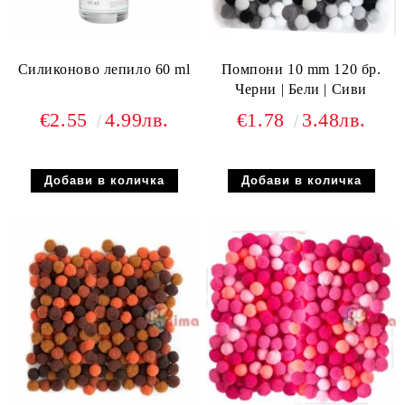
Силиконово лепило 60 ml
Помпони 10 mm 120 бр.
Черни | Бели | Сиви
€2.55
4.99лв.
€1.78
3.48лв.