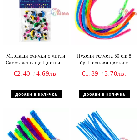
Мърдащи очички с мигли
Пухени телчета 50 cm 8
Самозалепващи Цветни 8-
бр. Неонови цветове
15 mm 36 бр.
€2.40
4.69лв.
€1.89
3.70лв.