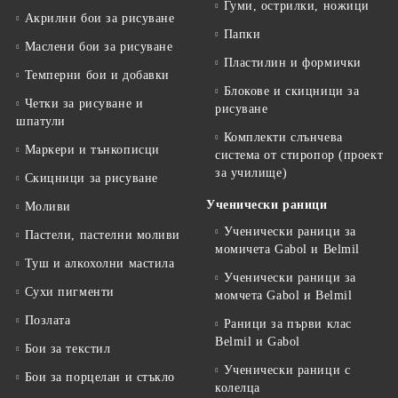
Гуми, острилки, ножици
Акрилни бои за рисуване
Папки
Маслени бои за рисуване
Пластилин и формички
Темперни бои и добавки
Блокове и скицници за
Четки за рисуване и
рисуване
шпатули
Комплекти слънчева
Маркери и тънкописци
система от стиропор (проект
за училище)
Скицници за рисуване
Ученически раници
Моливи
Ученически раници за
Пастели, пастелни моливи
момичета Gabol и Belmil
Туш и алкохолни мастила
Ученически раници за
Сухи пигменти
момчета Gabol и Belmil
Позлата
Раници за първи клас
Belmil и Gabol
Бои за текстил
Ученически раници с
Бои за порцелан и стъкло
колелца