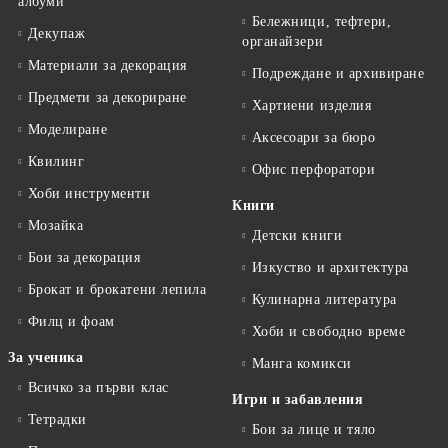
албуми
Бележници, тефтери,
Декупаж
органайзери
Материали за декорация
Подреждане и архивиране
Предмети за декориране
Хартиени изделия
Моделиране
Аксесоари за бюро
Квилинг
Офис перфоратори
Хоби инструменти
Книги
Мозайка
Детски книги
Бои за декорация
Изкуство и архитектура
Брокат и брокатени лепила
Кулинарна литература
Филц и фоам
Хоби и свободно време
За ученика
Манга комикси
Всичко за първи клас
Игри и забавления
Тетрадки
Бои за лице и тяло