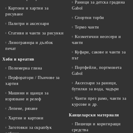
Раници за детска градина
Картони и хартии за
Gabol
рисуване
Спортни торби
Палитри и аксесоари
Термо чанти
Стативи и чанти за рисунки
Kозметични несесери и
Линогравюра и дълбок
чанти
печат
Куфари, сакове и чанти за
път
Хоби и креатив
Портфейли, портмонета
Полимерна глина
Gabol
Перфоратори / Пънчове за
Аксесоари за раници,
хартия
бутилки за вода, чадъри
Машини и щанци за
Чанти през рамо, чанти за
изрязване и релеф
курсове и др.
Лепене, рязане
Канцеларски материали
Хартии и картони
Пишещи и коригиращи
Заготовки за скрапбук
средства