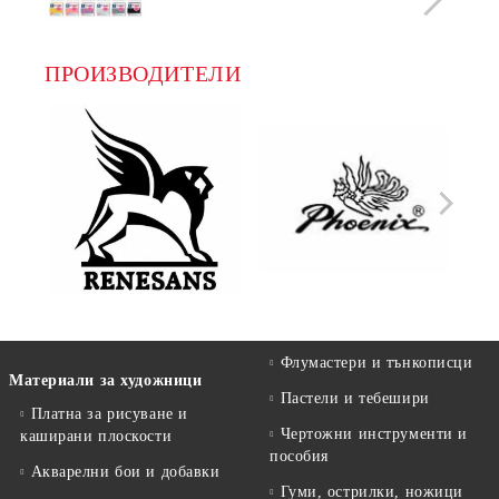
ПРОИЗВОДИТЕЛИ
Флумастери и тънкописци
Материали за художници
Пастели и тебешири
Платна за рисуване и
Чертожни инструменти и
каширани плоскости
пособия
Акварелни бои и добавки
Гуми, острилки, ножици