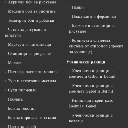
Акрилни бои за рисуване
Папки
Маслени бои за рисуване
Пластилин и формички
Темперни бои и добавки
Блокове и скицници за
Четки за рисуване и
рисуване
шпатули
Комплекти слънчева
Маркери и тънкописци
система от стиропор (проект
за училище)
Скицници за рисуване
Ученически раници
Моливи
Ученически раници за
Пастели, пастелни моливи
момичета Gabol и Belmil
Туш и алкохолни мастила
Ученически раници за
Сухи пигменти
момчета Gabol и Belmil
Позлата
Раници за първи клас
Belmil и Gabol
Бои за текстил
Ученически раници с
Бои за порцелан и стъкло
колелца
Пасти за релеф