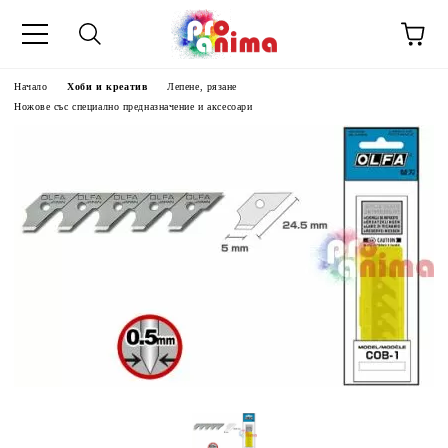
Начало
Хоби и креатив
Лепене, рязане
Ножове със специално предназначение и аксесоари