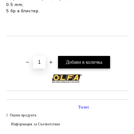
0.5 mm;
5 бр в блистер.
Добави в желани
Tweet
Оцени продукта
Информация за Съответствие