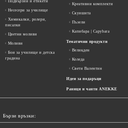
Подвързии и етикети
Креативни комплекти
Несесери за училище
Скуишита
Химикалки, ролери,
Пъзели
писалки
Капибара | Capybara
Цветни моливи
Тематични продукти
Моливи
Великден
Бои за училище и детска
градина
Коледа
Свети Валентин
Идеи за подаръци
Раници и чанти ANEKKE
Бързи връзки: