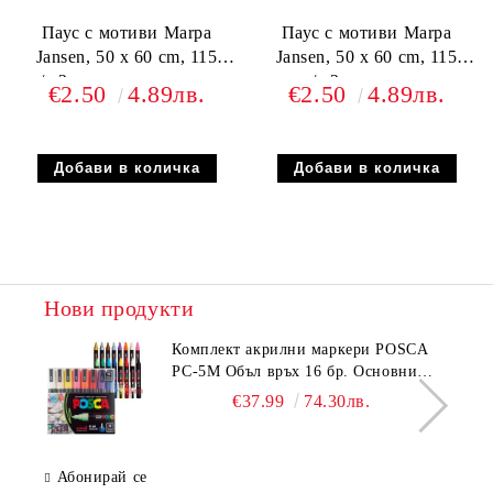
Паус с мотиви Marpa
Паус с мотиви Marpa
Jansen, 50 x 60 cm, 115
Jansen, 50 x 60 cm, 115
g/m2, коледни мотиви в
g/m2, снежинки
€2.50
4.89лв.
€2.50
4.89лв.
синьо
Нови продукти
Комплeкт акрилни маркери POSCA
PC-5M Объл връх 16 бр. Основни
цветове
€37.99
74.30лв.
Абонирай се