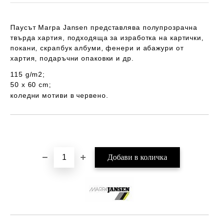
Паусът
Marpa Jansen
представлява полупрозрачна
твърда хартия, подходяща за изработка на картички,
покани, скрапбук албуми, фенери и абажури от
хартия, подаръчни опаковки и др.
115 g/m2;
50 x 60 cm;
коледни мотиви в червено.
Добави в желани