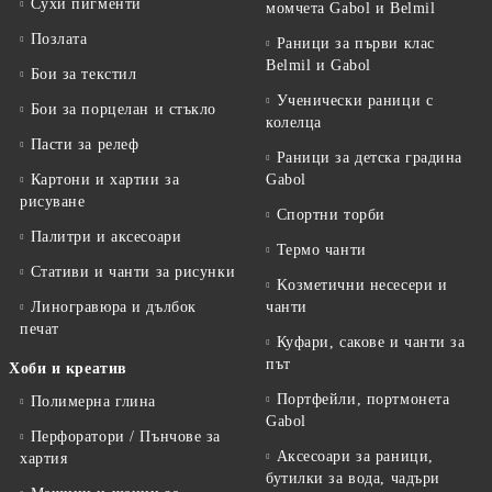
Сухи пигменти
момчета Gabol и Belmil
Позлата
Раници за първи клас
Belmil и Gabol
Бои за текстил
Ученически раници с
Бои за порцелан и стъкло
колелца
Пасти за релеф
Раници за детска градина
Картони и хартии за
Gabol
рисуване
Спортни торби
Палитри и аксесоари
Термо чанти
Стативи и чанти за рисунки
Kозметични несесери и
Линогравюра и дълбок
чанти
печат
Куфари, сакове и чанти за
път
Хоби и креатив
Портфейли, портмонета
Полимерна глина
Gabol
Перфоратори / Пънчове за
Аксесоари за раници,
хартия
бутилки за вода, чадъри