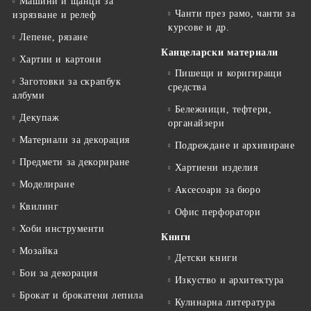
Машини и щанци за
Чанти през рамо, чанти за
изрязване и релеф
курсове и др.
Лепене, рязане
Канцеларски материали
Хартии и картони
Пишещи и коригиращи
Заготовки за скрапбук
средства
албуми
Бележници, тефтери,
Декупаж
органайзери
Материали за декорация
Подреждане и архивиране
Предмети за декориране
Хартиени изделия
Моделиране
Аксесоари за бюро
Квилинг
Офис перфоратори
Хоби инструменти
Книги
Мозайка
Детски книги
Бои за декорация
Изкуство и архитектура
Брокат и брокатени лепила
Кулинарна литература