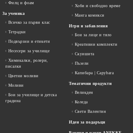
Филц и фоам
Хоби и свободно време
За ученика
Манга комикси
Всичко за първи клас
Игри и забавления
Тетрадки
Бои за лице и тяло
Подвързии и етикети
Креативни комплекти
Несесери за училище
Скуишита
Химикалки, ролери,
Пъзели
писалки
Капибара | Capybara
Цветни моливи
Тематични продукти
Моливи
Великден
Бои за училище и детска
градина
Коледа
Свети Валентин
Идеи за подаръци
Раници и чанти ANEKKE