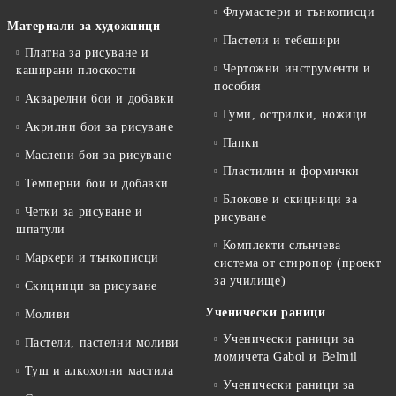
Флумастери и тънкописци
Материали за художници
Пастели и тебешири
Платна за рисуване и
Чертожни инструменти и
каширани плоскости
пособия
Акварелни бои и добавки
Гуми, острилки, ножици
Акрилни бои за рисуване
Папки
Маслени бои за рисуване
Пластилин и формички
Темперни бои и добавки
Блокове и скицници за
Четки за рисуване и
рисуване
шпатули
Комплекти слънчева
Маркери и тънкописци
система от стиропор (проект
за училище)
Скицници за рисуване
Ученически раници
Моливи
Ученически раници за
Пастели, пастелни моливи
момичета Gabol и Belmil
Туш и алкохолни мастила
Ученически раници за