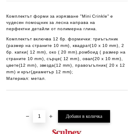
Комплектът форми за изрязване "Mini Crinkle" е
чудесен помощник за лесна направа на
перфектни детайли от полимерна глина.
Комплектът включва 12 бр. формички: триъгълник
(размер на страните 10 mm), квадрат(10 x 10 mm), 2
бр. капки( 12 mm), око ( 20 mm),ромбоид ( размер на
страните 10 mm), сърце( 12 mm), овал(20 x 10 mm),
цвете(12 mm), звезда(12 mm), правоъгълник( 20 x 12
mm) и кръг(диаметър 12 mm);
Материал: метал.
Добави в желани