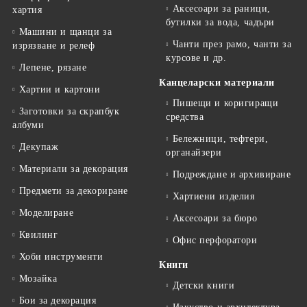
Аксесоари за раници,
хартия
бутилки за вода, чадъри
Машини и щанци за
Чанти през рамо, чанти за
изрязване и релеф
курсове и др.
Лепене, рязане
Канцеларски материали
Хартии и картони
Пишещи и коригиращи
Заготовки за скрапбук
средства
албуми
Бележници, тефтери,
Декупаж
органайзери
Материали за декорация
Подреждане и архивиране
Предмети за декориране
Хартиени изделия
Моделиране
Аксесоари за бюро
Квилинг
Офис перфоратори
Хоби инструменти
Книги
Мозайка
Детски книги
Бои за декорация