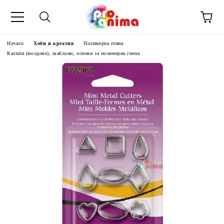
Начало
Хоби и креатив
Полимерна глина
Калъпи (молдове), шаблони, основи за полимерна глина