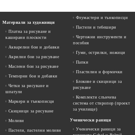
Флумастери и тънкописци
Материали за художници
Пастели и тебешири
Платна за рисуване и
Чертожни инструменти и
каширани плоскости
пособия
Акварелни бои и добавки
Гуми, острилки, ножици
Акрилни бои за рисуване
Папки
Маслени бои за рисуване
Пластилин и формички
Темперни бои и добавки
Блокове и скицници за
Четки за рисуване и
рисуване
шпатули
Комплекти слънчева
Маркери и тънкописци
система от стиропор (проект
за училище)
Скицници за рисуване
Ученически раници
Моливи
Ученически раници за
Пастели, пастелни моливи