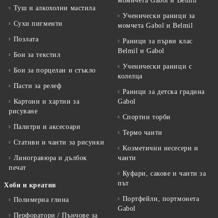
момичета Gabol и Belmil
Туш и алкохолни мастила
Ученически раници за
Сухи пигменти
момчета Gabol и Belmil
Позлата
Раници за първи клас
Belmil и Gabol
Бои за текстил
Ученически раници с
Бои за порцелан и стъкло
колелца
Пасти за релеф
Раници за детска градина
Картони и хартии за
Gabol
рисуване
Спортни торби
Палитри и аксесоари
Термо чанти
Стативи и чанти за рисунки
Kозметични несесери и
Линогравюра и дълбок
чанти
печат
Куфари, сакове и чанти за
път
Хоби и креатив
Портфейли, портмонета
Полимерна глина
Gabol
Перфоратори / Пънчове за