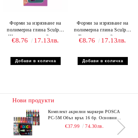
Форми за изрязване на
Форми за изрязване на
полимерна глина Sculpey
полимерна глина Sculpey
Шестоъгълници 2 части
Триъгълници 2 части
€8.76
17.13лв.
€8.76
17.13лв.
Нови продукти
Комплeкт акрилни маркери POSCA
PC-5M Объл връх 16 бр. Основни
цветове
€37.99
74.30лв.