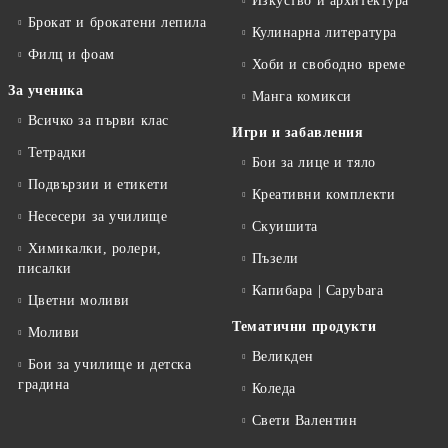
Изкуство и архитектура
Брокат и брокатени лепила
Кулинарна литература
Филц и фоам
Хоби и свободно време
За ученика
Манга комикси
Всичко за първи клас
Игри и забавления
Тетрадки
Бои за лице и тяло
Подвързии и етикети
Креативни комплекти
Несесери за училище
Скуишита
Химикалки, ролери,
Пъзели
писалки
Капибара | Capybara
Цветни моливи
Тематични продукти
Моливи
Великден
Бои за училище и детска
градина
Коледа
Свети Валентин