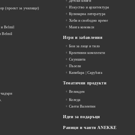
Детски книги
Изкуство и архитектура
ор (проект за училище)
Кулинарна литература
Хоби и свободно време
и Belmil
Манга комикси
 Belmil
Игри и забавления
Бои за лице и тяло
Креативни комплекти
Скуишита
Пъзели
Капибара | Capybara
Тематични продукти
Великден
 чадъри
Коледа
р.
Свети Валентин
Идеи за подаръци
Раници и чанти ANEKKE