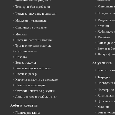
Материали з
Темперни бои и добавки
Предмети за
Четки за рисуване и шпатули
Моделиране
Маркери и тънкописци
Квилинг
Скицници за рисуване
Хоби инстр
Моливи
Мозайка
Пастели, пастелни моливи
Бои за деко
Туш и алкохолни мастила
Брокат и бр
Сухи пигменти
Филц и фоа
Позлата
Бои за текстил
За ученика
Бои за порцелан и стъкло
Всичко за п
Пасти за релеф
Тетрадки
Картони и хартии за рисуване
Подвързии и
Палитри и аксесоари
Несесери за
Стативи и чанти за рисунки
Химикалки, 
Линогравюра и дълбок печат
Цветни мол
Хоби и креатив
Моливи
Бои за учил
Полимерна глина