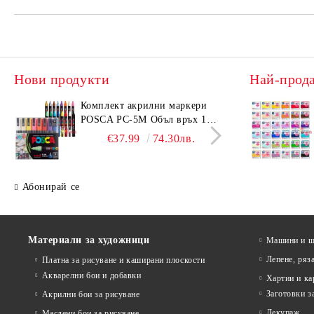
Нови продукти
Най-прод
Комплeкт акрилни маркери
Комп
POSCA PC-5M Объл връх 16
KOH-
бр. Основни цветове
10H)
€37.99
74.30лв.
Абонирай се
Материали за художници
Машини и ща
Лепене, ряз
Платна за рисуване и каширани плоскости
Акварелни бои и добавки
Хартии и ка
Заготовки з
Акрилни бои за рисуване
Декупаж
Маслени бои за рисуване