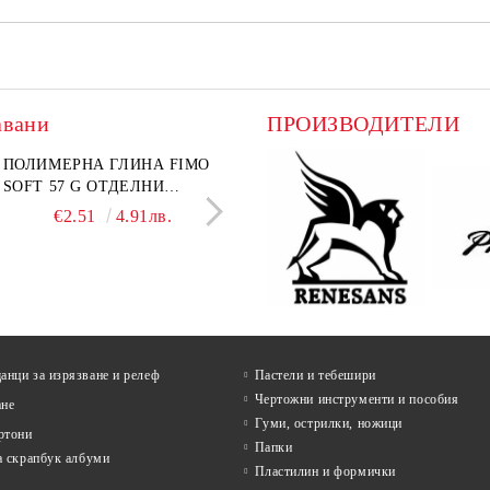
авани
ПРОИЗВОДИТЕЛИ
лект графитни моливи
ПОЛИМЕРНА ГЛИНА FIMO
Въглен за рисуване Koh-I-
ПАПКА С ЦИП А4+
I-NOOR Art 24 бр. (8B-
SOFT 57 G ОТДЕЛНИ
Noor Натурален Ø 6–7 mm 
ТЕКСТИЛНА
 В метална кутия
ЦВЕТОВЕ
бр.
НЕПРОМОКАЕМА О
€18.60
€2.51
36.38лв.
4.91лв.
€4.99
€1.38
9.76лв.
2.70л
ЦВЕТОВЕ
нци за изрязване и релеф
Пастели и тебешири
Чертожни инструменти и пособия
ане
Гуми, острилки, ножици
ртони
Папки
а скрапбук албуми
Пластилин и формички