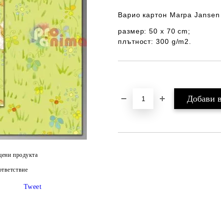
Варио картон
Marpa Jansen
размер: 50 x 70 cm;
плътност: 300 g/m2
.
Добави в желани
цени продукта
тветствие
Tweet