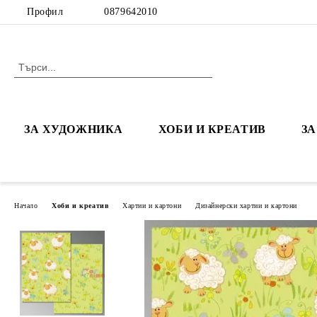
Профил
0879642010
ЗА ХУДОЖНИКА
ХОБИ И КРЕАТИВ
З
Начало
Хоби и креатив
Хартии и картони
Дизайнерски хартии и картони