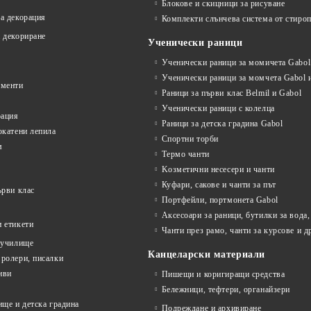
Блокове и скицници за рисуване
а декорация
Комплекти слънчева система от стироп
 декориране
Ученически раници
Ученически раници за момичета Gabol 
Ученически раници за момчета Gabol и
ументи
Раници за първи клас Belmil и Gabol
Ученически раници с колелца
рация
Раници за детска градина Gabol
окатени лепила
Спортни торби
м
Термо чанти
Kозметични несесери и чанти
Куфари, сакове и чанти за път
ърви клас
Портфейли, портмонета Gabol
Аксесоари за раници, бутилки за вода,
 етикети
Чанти през рамо, чанти за курсове и д
 училище
Канцеларски материали
ролери, писалки
иви
Пишещи и коригиращи средства
Бележници, тефтери, органайзери
ище и детска градина
Подреждане и архивиране