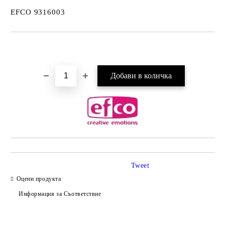
EFCO 9316003
Добави в желани
Tweet
Оцени продукта
Информация за Съответствие