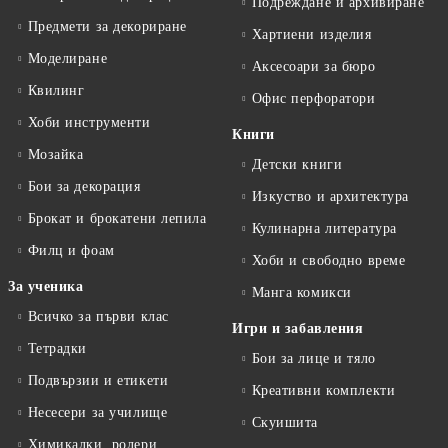
Подреждане и архивиране
Предмети за декориране
Хартиени изделия
Моделиране
Аксесоари за бюро
Квилинг
Офис перфоратори
Хоби инструменти
Книги
Мозайка
Детски книги
Бои за декорация
Изкуство и архитектура
Брокат и брокатени лепила
Кулинарна литература
Филц и фоам
Хоби и свободно време
За ученика
Манга комикси
Всичко за първи клас
Игри и забавления
Тетрадки
Бои за лице и тяло
Подвързии и етикети
Креативни комплекти
Несесери за училище
Скуишита
Химикалки, ролери,