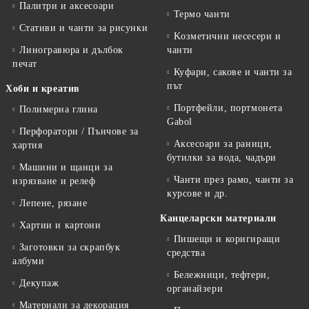
Палитри и аксесоари
Термо чанти
Стативи и чанти за рисунки
Kозметични несесери и
Линогравюра и дълбок
чанти
печат
Куфари, сакове и чанти за
път
Хоби и креатив
Портфейли, портмонета
Полимерна глина
Gabol
Перфоратори / Пънчове за
Аксесоари за раници,
хартия
бутилки за вода, чадъри
Машини и щанци за
Чанти през рамо, чанти за
изрязване и релеф
курсове и др.
Лепене, рязане
Канцеларски материали
Хартии и картони
Пишещи и коригиращи
Заготовки за скрапбук
средства
албуми
Бележници, тефтери,
Декупаж
органайзери
Материали за декорация