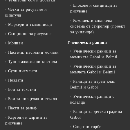
Темперни бои и добавки
Блокове и скицници за
Четки за рисуване и
рисуване
шпатули
Комплекти слънчева
Маркери и тънкописци
система от стиропор (проект
за училище)
Скицници за рисуване
Ученически раници
Моливи
Ученически раници за
Пастели, пастелни моливи
момичета Gabol и Belmil
Туш и алкохолни мастила
Ученически раници за
Сухи пигменти
момчета Gabol и Belmil
Позлата
Раници за първи клас
Belmil и Gabol
Бои за текстил
Ученически раници с
Бои за порцелан и стъкло
колелца
Пасти за релеф
Раници за детска градина
Картони и хартии за
Gabol
рисуване
Спортни торби