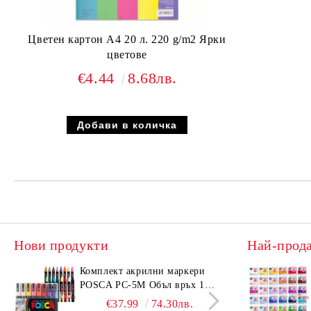
Цветен картон А4 20 л. 220 g/m2 Ярки
цветове
€4.44
8.68лв.
Нови продукти
Най-прод
Комплeкт акрилни маркери
Комп
POSCA PC-5M Объл връх 16
KOH-
бр. Основни цветове
10H)
€37.99
74.30лв.