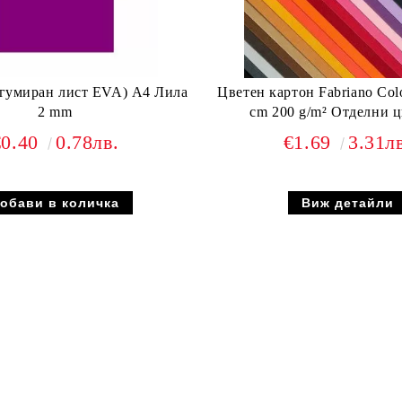
(гумиран лист EVA) A4 Лила
Цветен картон Fabriano Colo
2 mm
cm 200 g/m² Отделни ц
€0.40
0.78лв.
€1.69
3.31л
Виж детайли