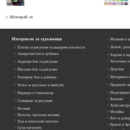
Абонирай се
Материали за художници
Машини и ща
Лепене, ряз
Платна за рисуване и каширани плоскости
Акварелни бои и добавки
Хартии и ка
Заготовки з
Акрилни бои за рисуване
Декупаж
Маслени бои за рисуване
Материали з
Темперни бои и добавки
Предмети за
Четки за рисуване и шпатули
Моделиране
Маркери и тънкописци
Квилинг
Скицници за рисуване
Хоби инстр
Моливи
Мозайка
Пастели, пастелни моливи
Бои за деко
Туш и алкохолни мастила
Брокат и бр
Сухи пигменти