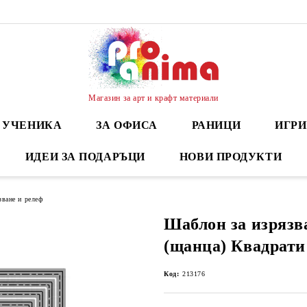
Магазин за арт и крафт материали
А УЧЕНИКА
ЗА ОФИСА
РАНИЦИ
ИГРИ
ИДЕИ ЗА ПОДАРЪЦИ
НОВИ ПРОДУКТИ
зване и релеф
Шаблон за изрязв
(щанца) Квадрати 
Код:
213176