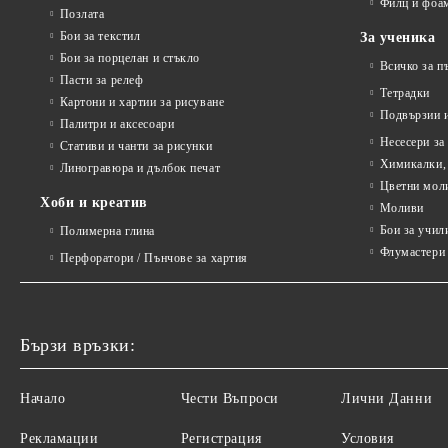
Филц и фоа
Позлата
Бои за текстил
За ученика
Бои за порцелан и стъкло
Всичко за п
Пасти за релеф
Тетрадки
Картони и хартии за рисуване
Подвързии и
Палитри и аксесоари
Несесери за
Стативи и чанти за рисунки
Химикалки, 
Линогравюра и дълбок печат
Цветни мол
Хоби и креатив
Моливи
Бои за учил
Полимерна глина
Флумастери 
Перфоратори / Пънчове за хартия
Бързи връзки:
Начало
Чести Въпроси
Лични Данни
Рекламации
Регистрация
Условия