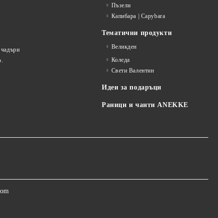
Пъзели
Капибара | Capybara
Тематични продукти
Великден
 чадъри
Коледа
р.
Свети Валентин
Идеи за подаръци
Раници и чанти ANEKKE
com