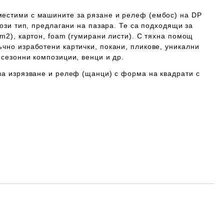
вместими с машините за рязане и релеф (ембос) на
DP
ози тип, предлагани на пазара. Те са подходящи за
/m2), картон, foam (гумирани листи). С тяхна помощ
чно изработени картички, покани, пликове, уникални
 сезонни композиции, венци и др.
за изрязване и релеф (щанци) с форма на квадрати с
Добави в желани