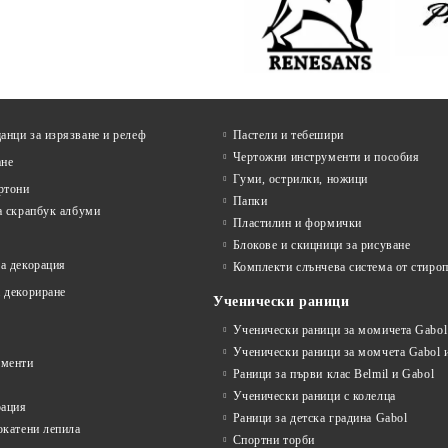
ЦВЕТОВЕ
нци за изрязване и релеф
Пастели и тебешири
Чертожни инструменти и пособия
ане
Гуми, острилки, ножици
ртони
Папки
а скрапбук албуми
Пластилин и формички
Блокове и скицници за рисуване
а декорация
Комплекти слънчева система от стироп
 декориране
Ученически раници
Ученически раници за момичета Gabol 
Ученически раници за момчета Gabol и
ументи
Раници за първи клас Belmil и Gabol
Ученически раници с колелца
рация
Раници за детска градина Gabol
окатени лепила
Спортни торби