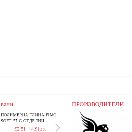
авани
ПРОИЗВОДИТЕЛИ
лект графитни моливи
ПОЛИМЕРНА ГЛИНА FIMO
Въглен за рисуване Koh-I-
ПАПКА С ЦИП А4+
I-NOOR Art 24 бр. (8B-
SOFT 57 G ОТДЕЛНИ
Noor Натурален Ø 6–7 mm 
ТЕКСТИЛНА
 В метална кутия
ЦВЕТОВЕ
бр.
НЕПРОМОКАЕМА О
€18.60
€2.51
36.38лв.
4.91лв.
€4.99
€1.38
9.76лв.
2.70л