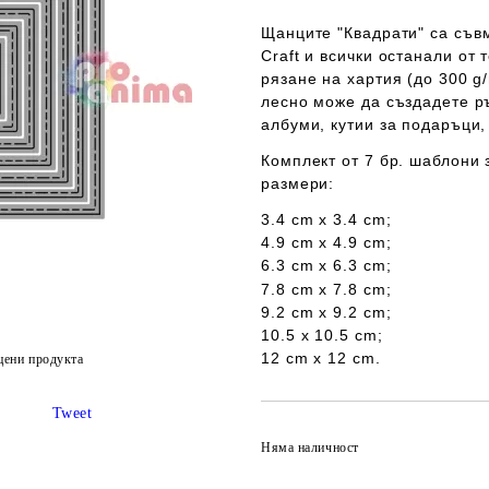
Щанците "
Квадрати
" са съ
Craft
и всички останали от т
рязане на хартия (до 300 g
лесно може да създадете ръ
албуми, кутии за подаръци,
Комплект от 7 бр. шаблони 
размери:
3.4 cm x 3.4 cm;
4.9 cm x 4.9 cm;
6.3 cm x 6.3 cm;
7.8 cm x 7.8 cm;
9.2 cm x 9.2 cm;
10.5 x 10.5 cm;
12 cm x 12 cm.
цени продукта
Tweet
Няма наличност