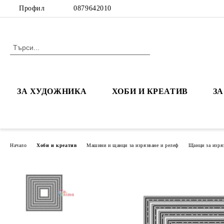
Профил
0879642010
ЗА ХУДОЖНИКА
ХОБИ И КРЕАТИВ
З
Начало
Хоби и креатив
Машини и щанци за изрязване и релеф
Щанци за изря