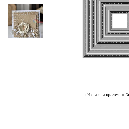
Изпрати на приятел
О