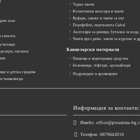
м
Термо чанти
Kозметични несесери и чанти
Куфари, сакове и чанти за път
ърви клас
Портфейли, портмонета Gabol
Аксесоари за раници, бутилки за вода,
 етикети
Чанти през рамо, чанти за курсове и д
 училище
Канцеларски материали
ролери, писалки
иви
Пишещи и коригиращи средства
Бележници, тефтери, органайзери
ище и детска градина
Подреждане и архивиране
и тънкописци
Информация за контакти:
Имейл:
office@proanima-bg.
Телефон:
0879642010