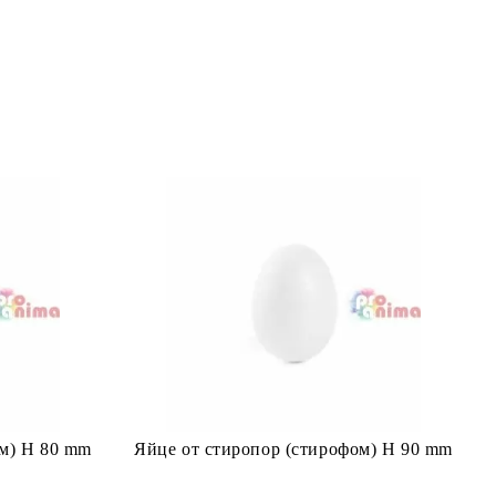
ом) H 80 mm
Яйце от стиропор (стирофом) H 90 mm