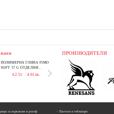
авани
ПРОИЗВОДИТЕЛИ
лект графитни моливи
ПОЛИМЕРНА ГЛИНА FIMO
Въглен за рисуване Koh-I-
ПАПКА С ЦИП А4+
I-NOOR Art 24 бр. (8B-
SOFT 57 G ОТДЕЛНИ
Noor Натурален Ø 6–7 mm 
ТЕКСТИЛНА
 В метална кутия
ЦВЕТОВЕ
бр.
НЕПРОМОКАЕМА О
€18.60
€2.51
36.38лв.
4.91лв.
€4.99
€1.38
9.76лв.
2.70л
ЦВЕТОВЕ
нци за изрязване и релеф
Пастели и тебешири