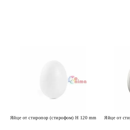
Яйце от стиропор (стирофом) H 120 mm
Яйце от ст