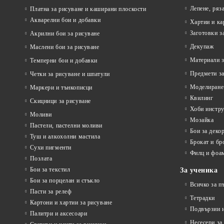
Лепене, ряз
Платна за рисуване и каширани плоскости
Акварелни бои и добавки
Хартии и ка
Заготовки з
Акрилни бои за рисуване
Декупаж
Маслени бои за рисуване
Материали з
Темперни бои и добавки
Предмети за
Четки за рисуване и шпатули
Моделиране
Маркери и тънкописци
Квилинг
Скицници за рисуване
Хоби инстр
Моливи
Мозайка
Пастели, пастелни моливи
Бои за деко
Туш и алкохолни мастила
Брокат и бр
Сухи пигменти
Филц и фоа
Позлата
Бои за текстил
За ученика
Бои за порцелан и стъкло
Всичко за п
Пасти за релеф
Тетрадки
Картони и хартии за рисуване
Подвързии и
Палитри и аксесоари
Несесери за