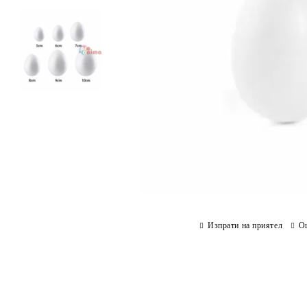
Изпрати на приятел
О