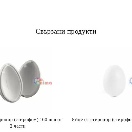
Свързани продукти
иропор (стирофом) 160 mm от
Яйце от стиропор (стироф
2 части