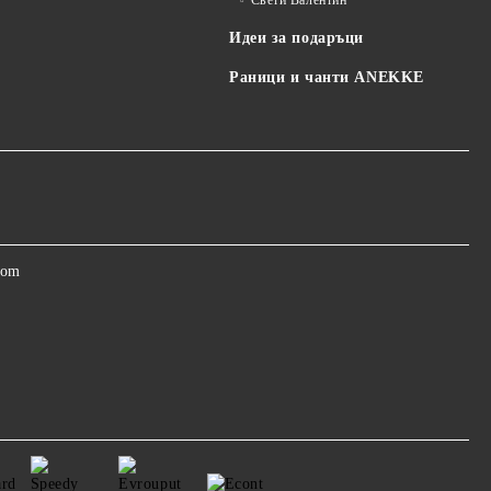
Свети Валентин
Идеи за подаръци
Раници и чанти ANEKKE
com