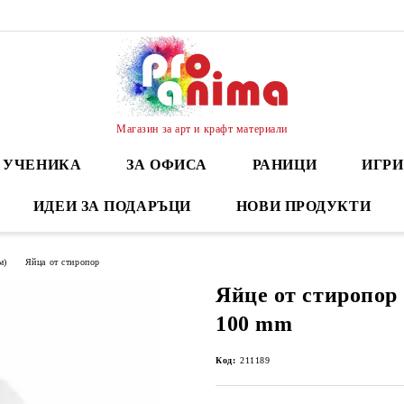
Магазин за арт и крафт материали
А УЧЕНИКА
ЗА ОФИСА
РАНИЦИ
ИГРИ
ИДЕИ ЗА ПОДАРЪЦИ
НОВИ ПРОДУКТИ
м)
Яйца от стиропор
Яйце от стиропор
100 mm
Код:
211189