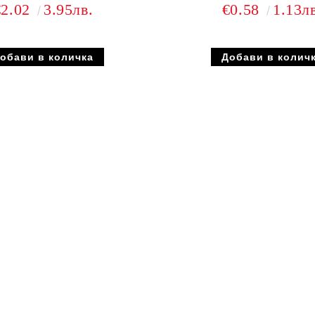
€2.02
3.95лв.
€0.58
1.13л