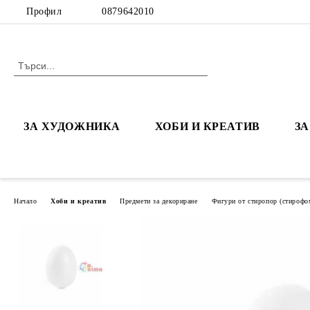
Профил
0879642010
ЗА ХУДОЖНИКА
ХОБИ И КРЕАТИВ
З
Начало
Хоби и креатив
Предмети за декориране
Фигури от стиропор (стирофо