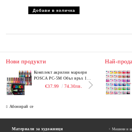
Нови продукти
Най-прод
Комплeкт акрилни маркери
Комп
POSCA PC-5M Объл връх 16
KOH-
бр. Основни цветове
10H)
€37.99
74.30лв.
Абонирай се
Материали за художници
Машини и ща