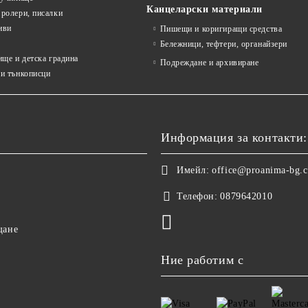
Канцеларски материали
ролери, писалки
иви
Пишещи и коригиращи средства
Бележници, тефтери, органайзери
ище и детска градина
Подреждане и архивиране
и тънкописци
Информация за контакти:
Имейл:
office@proanima-bg.
Телефон:
0879642010
щане
Ние работим с