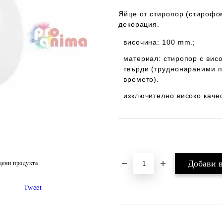
Яйце от стиропор (стирофо
декорация.
височина: 100 mm.;
материал: стиропор с висо
твърди (труднонараними п
времето).
изключително високо каче
Добави в желани
цени продукта
Tweet