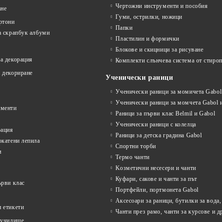
Чертожни инструменти и пособия
ане
Гуми, острилки, ножици
ртони
Папки
а скрапбук албуми
Пластилин и формички
Блокове и скицници за рисуване
а декорация
Комплекти слънчева система от стироп
 декориране
Ученически раници
Ученически раници за момичета Gabol 
Ученически раници за момчета Gabol и
ументи
Раници за първи клас Belmil и Gabol
Ученически раници с колелца
рация
Раници за детска градина Gabol
окатени лепила
Спортни торби
м
Термо чанти
Kозметични несесери и чанти
Куфари, сакове и чанти за път
ърви клас
Портфейли, портмонета Gabol
Аксесоари за раници, бутилки за вода,
 етикети
Чанти през рамо, чанти за курсове и д
 училище