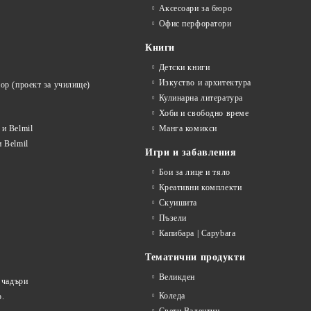
Аксесоари за бюро
Офис перфоратори
Книги
Детски книги
Изкуство и архитектура
ор (проект за училище)
Кулинарна литература
Хоби и свободно време
и Belmil
Манга комикси
 Belmil
Игри и забавления
Бои за лице и тяло
Креативни комплекти
Скуишита
Пъзели
Капибара | Capybara
Тематични продукти
Великден
 чадъри
Коледа
р.