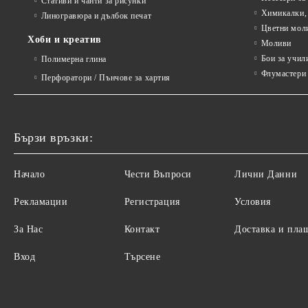
Стативи и чанти за рисунки
Химикалки, 
Линогравюра и дълбок печат
Цветни мол
Хоби и креатив
Моливи
Бои за учил
Полимерна глина
Флумастери 
Перфоратори / Пънчове за хартия
Бързи връзки:
Начало
Чести Въпроси
Лични Данни
Рекламации
Регистрация
Условия
За Нас
Контакт
Доставка и пла
Вход
Търсене