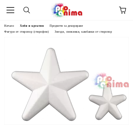
Начало
Хоби и креатив
Предмети за декориране
Фигури от стиропор (стирофом)
Звезди, снежинки, камбанки от стиропор