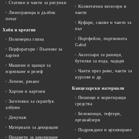
Стативи и чанти за рисунки
Kозметични несесери и
Линогравюра и дълбок
чанти
печат
Куфари, сакове и чанти за
път
Хоби и креатив
Портфейли, портмонета
Полимерна глина
Gabol
Перфоратори / Пънчове за
Аксесоари за раници,
хартия
бутилки за вода, чадъри
Машини и щанци за
Чанти през рамо, чанти за
изрязване и релеф
курсове и др.
Лепене, рязане
Канцеларски материали
Хартии и картони
Пишещи и коригиращи
Заготовки за скрапбук
средства
албуми
Бележници, тефтери,
Декупаж
органайзери
Материали за декорация
Подреждане и архивиране
Предмети за декориране