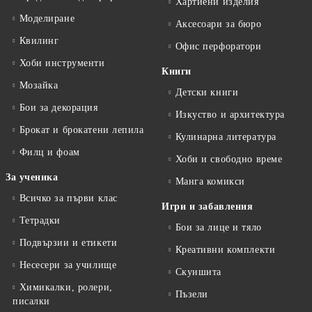
Хартиени изделия
Моделиране
Аксесоари за бюро
Квилинг
Офис перфоратори
Хоби инструменти
Книги
Мозайка
Детски книги
Бои за декорация
Изкуство и архитектура
Брокат и брокатени лепила
Кулинарна литература
Филц и фоам
Хоби и свободно време
За ученика
Манга комикси
Всичко за първи клас
Игри и забавления
Тетрадки
Бои за лице и тяло
Подвързии и етикети
Креативни комплекти
Несесери за училище
Скуишита
Химикалки, ролери,
Пъзели
писалки