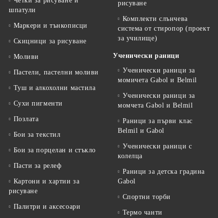
Четки за рисуване и
рисуване
шпатули
Комплекти слънчева
Маркери и тънкописци
система от стиропор (проект
за училище)
Скицници за рисуване
Ученически раници
Моливи
Ученически раници за
Пастели, пастелни моливи
момичета Gabol и Belmil
Туш и алкохолни мастила
Ученически раници за
Сухи пигменти
момчета Gabol и Belmil
Позлата
Раници за първи клас
Belmil и Gabol
Бои за текстил
Ученически раници с
Бои за порцелан и стъкло
колелца
Пасти за релеф
Раници за детска градина
Картони и хартии за
Gabol
рисуване
Спортни торби
Палитри и аксесоари
Термо чанти