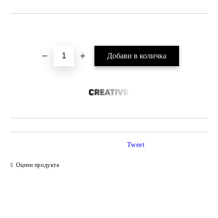
Добави в желани
Tweet
Оцени продукта