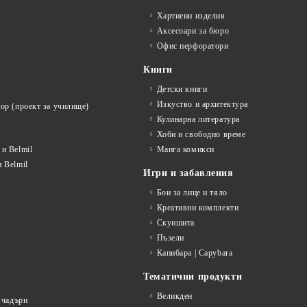
Хартиени изделия
Аксесоари за бюро
Офис перфоратори
Книги
Детски книги
Изкуство и архитектура
ор (проект за училище)
Кулинарна литература
Хоби и свободно време
и Belmil
Манга комикси
 Belmil
Игри и забавления
Бои за лице и тяло
Креативни комплекти
Скуишита
Пъзели
Капибара | Capybara
Тематични продукти
Великден
 чадъри