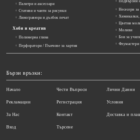
Подвързии и
Палитри и аксесоари
Несесери за
Стативи и чанти за рисунки
Химикалки, 
Линогравюра и дълбок печат
Цветни мол
Хоби и креатив
Моливи
Бои за учил
Полимерна глина
Флумастери 
Перфоратори / Пънчове за хартия
Бързи връзки:
Начало
Чести Въпроси
Лични Данни
Рекламации
Регистрация
Условия
За Нас
Контакт
Доставка и пла
Вход
Търсене