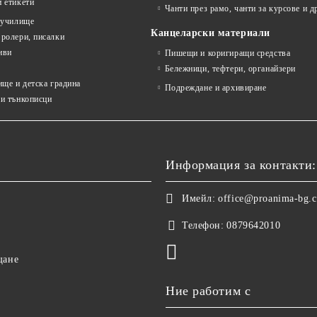
 етикети
Чанти през рамо, чанти за курсове и д
 училище
Канцеларски материали
ролери, писалки
иви
Пишещи и коригиращи средства
Бележници, тефтери, органайзери
ище и детска градина
Подреждане и архивиране
и тънкописци
Информация за контакти:
Имейл:
office@proanima-bg.
Телефон:
0879642010
щане
Ние работим с