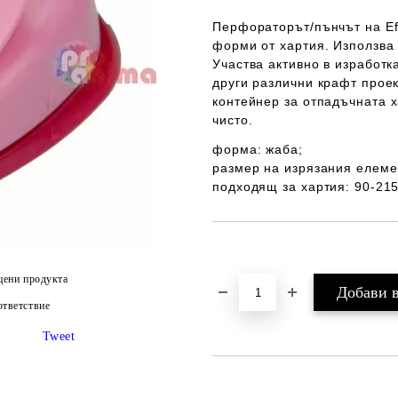
Перфораторът
/пънчът на
E
форми от хартия
. Използва
Участва активно в изработк
други различни крафт прое
контейнер
за отпадъчната х
чисто.
форма: жаба;
размер на изрязания елемен
подходящ за хартия: 90-215
Добави в желани
цени продукта
тветствие
Tweet