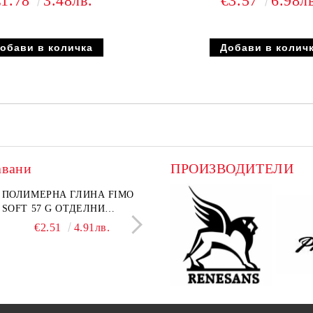
€1.78
3.48лв.
€3.57
6.98л
авани
ПРОИЗВОДИТЕЛИ
лект графитни моливи
ПОЛИМЕРНА ГЛИНА FIMO
Въглен за рисуване Koh-I-
ПАПКА С ЦИП А4+
I-NOOR Art 24 бр. (8B-
SOFT 57 G ОТДЕЛНИ
Noor Натурален Ø 6–7 mm 
ТЕКСТИЛНА
 В метална кутия
ЦВЕТОВЕ
бр.
НЕПРОМОКАЕМА О
€18.60
€2.51
36.38лв.
4.91лв.
€4.99
€1.38
9.76лв.
2.70л
ЦВЕТОВЕ