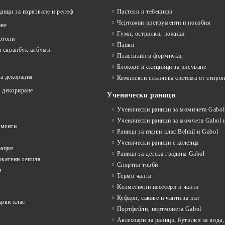
нци за изрязване и релеф
Пастели и тебешири
Чертожни инструменти и пособия
ане
Гуми, острилки, ножици
ртони
Папки
а скрапбук албуми
Пластилин и формички
Блокове и скицници за рисуване
а декорация
Комплекти слънчева система от стироп
 декориране
Ученически раници
Ученически раници за момичета Gabol 
Ученически раници за момчета Gabol и
ументи
Раници за първи клас Belmil и Gabol
Ученически раници с колелца
рация
Раници за детска градина Gabol
окатени лепила
Спортни торби
м
Термо чанти
Kозметични несесери и чанти
Куфари, сакове и чанти за път
ърви клас
Портфейли, портмонета Gabol
Аксесоари за раници, бутилки за вода,