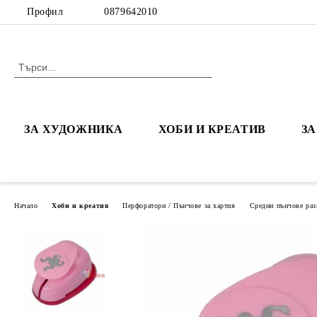
Профил
0879642010
ЗА ХУДОЖНИКА
ХОБИ И КРЕАТИВ
З
Начало
Хоби и креатив
Перфоратори / Пънчове за хартия
Средни пънчове раз