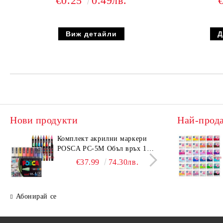
€0.25
0.49лв.
Виж детайли
Нови продукти
Най-прод
Комплeкт акрилни маркери
Комп
POSCA PC-5M Объл връх 16
KOH-
бр. Основни цветове
10H)
€37.99
74.30лв.
Абонирай се