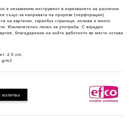
fco
е незаменим инструмент в
изрязването на различни
 се също за направата на
прорези
(перфорации).
ата на картички, скрапбук страници, колажи и много
кти. Изключително
лесен
за употреба. С
вграден
артия, благодарение на който работното ви място остава
т: 2.5 cm;
 g/m2.