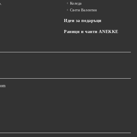
Коледа
р.
Свети Валентин
Идеи за подаръци
Раници и чанти ANEKKE
com