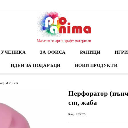
Магазин за арт и крафт материали
А УЧЕНИКА
ЗА ОФИСА
РАНИЦИ
ИГРИ
ИДЕИ ЗА ПОДАРЪЦИ
НОВИ ПРОДУКТИ
мер М 2.5 cm
Перфоратор (пънч)
cm, жаба
Код:
203325