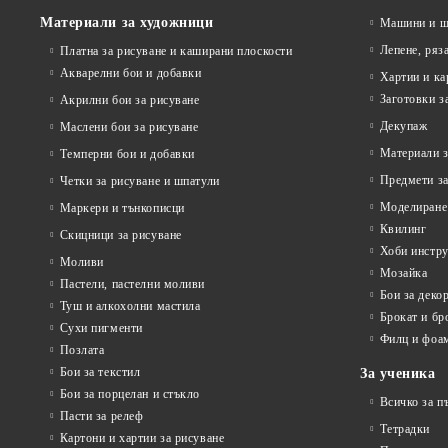
Материали за художници
Машини и ща
Лепене, ряз
Платна за рисуване и каширани плоскости
Акварелни бои и добавки
Хартии и ка
Заготовки з
Акрилни бои за рисуване
Декупаж
Маслени бои за рисуване
Материали з
Темперни бои и добавки
Предмети за
Четки за рисуване и шпатули
Моделиране
Маркери и тънкописци
Квилинг
Скицници за рисуване
Хоби инстр
Моливи
Мозайка
Пастели, пастелни моливи
Бои за деко
Туш и алкохолни мастила
Брокат и бр
Сухи пигменти
Филц и фоа
Позлата
Бои за текстил
За ученика
Бои за порцелан и стъкло
Всичко за п
Пасти за релеф
Тетрадки
Картони и хартии за рисуване