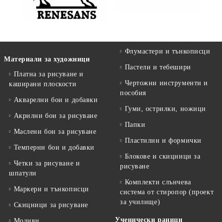
Флумастери и тънкописци
Материали за художници
Пастели и тебешири
Платна за рисуване и
Чертожни инструменти и
каширани плоскости
пособия
Акварелни бои и добавки
Гуми, острилки, ножици
Акрилни бои за рисуване
Папки
Маслени бои за рисуване
Пластилин и формички
Темперни бои и добавки
Блокове и скицници за
Четки за рисуване и
рисуване
шпатули
Комплекти слънчева
Маркери и тънкописци
система от стиропор (проект
за училище)
Скицници за рисуване
Ученически раници
Моливи