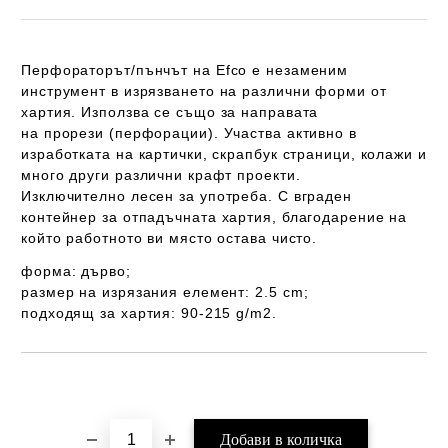
Перфораторът
/пънчът на
Efco
е незаменим
инструмент в
изрязването на различни форми от
хартия
. Използва се също за направата
на
прорези
(перфорации). Участва активно в
изработката на картички, скрапбук страници, колажи и
много други различни крафт проекти.
Изключително
лесен
за употреба. С
вграден
контейнер
за отпадъчната хартия, благодарение на
който работното ви място остава чисто.
форма: дърво
;
размер на изрязания елемент:
2.5 cm;
подходящ за хартия: 90-215 g/m2.
Добави в желани