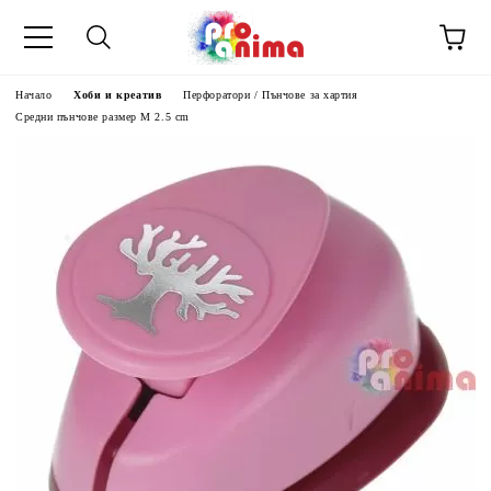
Начало
Хоби и креатив
Перфоратори / Пънчове за хартия
Средни пънчове размер М 2.5 cm