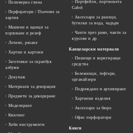
Портфейли, портмонета
Полимерна глина
Gabol
Перфоратори / Пънчове за
Аксесоари за раници,
хартия
бутилки за вода, чадъри
Машини и щанци за
Чанти през рамо, чанти за
изрязване и релеф
курсове и др.
Лепене, рязане
Канцеларски материали
Хартии и картони
Пишещи и коригиращи
Заготовки за скрапбук
средства
албуми
Бележници, тефтери,
Декупаж
органайзери
Материали за декорация
Подреждане и архивиране
Предмети за декориране
Хартиени изделия
Моделиране
Аксесоари за бюро
Квилинг
Офис перфоратори
Хоби инструменти
Книги