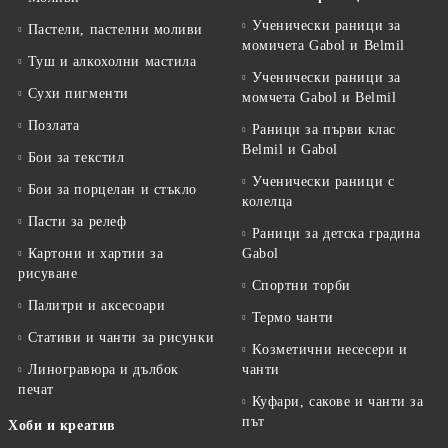
Ученически раници за
Пастели, пастелни моливи
момичета Gabol и Belmil
Туш и алкохолни мастила
Ученически раници за
Сухи пигменти
момчета Gabol и Belmil
Позлата
Раници за първи клас
Belmil и Gabol
Бои за текстил
Ученически раници с
Бои за порцелан и стъкло
колелца
Пасти за релеф
Раници за детска градина
Картони и хартии за
Gabol
рисуване
Спортни торби
Палитри и аксесоари
Термо чанти
Стативи и чанти за рисунки
Kозметични несесери и
Линогравюра и дълбок
чанти
печат
Куфари, сакове и чанти за
път
Хоби и креатив