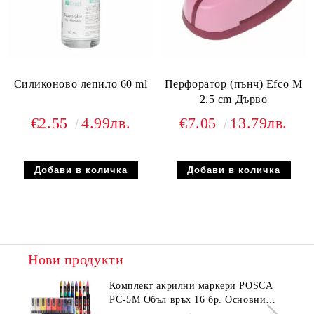
Силиконово лепило 60 ml
Перфоратор (пънч) Efco M
2.5 cm Дърво
€2.55
4.99лв.
€7.05
13.79лв.
Нови продукти
Комплeкт акрилни маркери POSCA
PC-5M Объл връх 16 бр. Основни
цветове