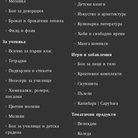
Мозайка
Детски книги
Бои за декорация
Изкуство и архитектура
Брокат и брокатени лепила
Кулинарна литература
Филц и фоам
Хоби и свободно време
За ученика
Манга комикси
Всичко за първи клас
Игри и забавления
Тетрадки
Бои за лице и тяло
Подвързии и етикети
Креативни комплекти
Несесери за училище
Скуишита
Химикалки, ролери,
Пъзели
писалки
Капибара | Capybara
Цветни моливи
Тематични продукти
Моливи
Великден
Бои за училище и детска
градина
Коледа