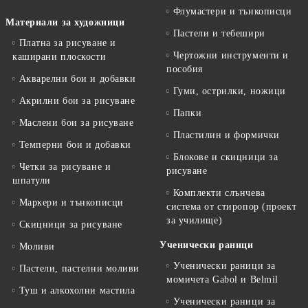
Флумастери и тънкописци
Материали за художници
Пастели и тебешири
Платна за рисуване и
Чертожни инструменти и
каширани плоскости
пособия
Акварелни бои и добавки
Гуми, острилки, ножици
Акрилни бои за рисуване
Папки
Маслени бои за рисуване
Пластилин и формички
Темперни бои и добавки
Блокове и скицници за
Четки за рисуване и
рисуване
шпатули
Комплекти слънчева
Маркери и тънкописци
система от стиропор (проект
за училище)
Скицници за рисуване
Ученически раници
Моливи
Ученически раници за
Пастели, пастелни моливи
момичета Gabol и Belmil
Туш и алкохолни мастила
Ученически раници за