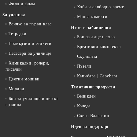
Филц и фоам
Хоби и свободно време
За ученика
Манга комикси
Всичко за първи клас
Игри и забавления
Тетрадки
Бои за лице и тяло
Подвързии и етикети
Креативни комплекти
Несесери за училище
Скуишита
Химикалки, ролери,
Пъзели
писалки
Капибара | Capybara
Цветни моливи
Тематични продукти
Моливи
Великден
Бои за училище и детска
градина
Коледа
Свети Валентин
Идеи за подаръци