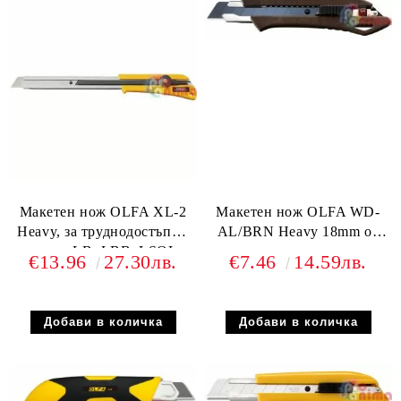
Макетен нож OLFA XL-2
Макетен нож OLFA WD-
Heavy, за труднодостъпни
AL/BRN Heavy 18mm от
места, LB, LBB, LSOL
композит от дърво и
€13.96
27.30лв.
€7.46
14.59лв.
пластмаса