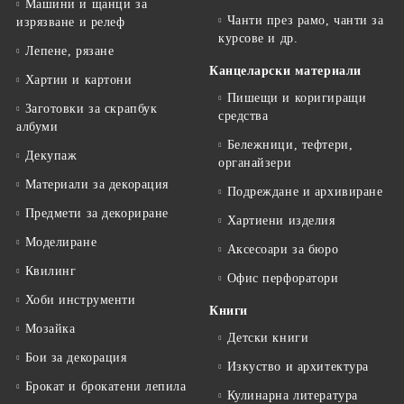
Машини и щанци за
Чанти през рамо, чанти за
изрязване и релеф
курсове и др.
Лепене, рязане
Канцеларски материали
Хартии и картони
Пишещи и коригиращи
Заготовки за скрапбук
средства
албуми
Бележници, тефтери,
Декупаж
органайзери
Материали за декорация
Подреждане и архивиране
Предмети за декориране
Хартиени изделия
Моделиране
Аксесоари за бюро
Квилинг
Офис перфоратори
Хоби инструменти
Книги
Мозайка
Детски книги
Бои за декорация
Изкуство и архитектура
Брокат и брокатени лепила
Кулинарна литература