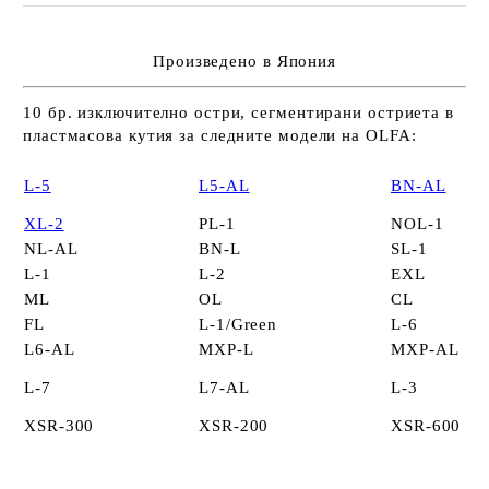
Произведено в Япония
10 бр. изключително остри, сегментирани остриета в
пластмасова кутия за следните модели на OLFA:
L-5
L5-AL
BN-AL
XL-2
PL-1
NOL-1
NL-AL
BN-L
SL-1
L-1
L-2
EXL
ML
OL
CL
FL
L-1/Green
L-6
L6-AL
MXP-L
MXP-AL
L-7
L7-AL
L-3
XSR-300
XSR-200
XSR-600