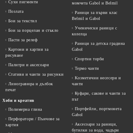
Сухи пигменти
момчета Gabol и Belmil
Позлата
Раници за първи клас
Belmil и Gabol
Бои за текстил
Ученически раници с
Бои за порцелан и стъкло
колелца
Пасти за релеф
Раници за детска градина
Картони и хартии за
Gabol
рисуване
Спортни торби
Палитри и аксесоари
Термо чанти
Стативи и чанти за рисунки
Kозметични несесери и
Линогравюра и дълбок
чанти
печат
Куфари, сакове и чанти за
път
Хоби и креатив
Портфейли, портмонета
Полимерна глина
Gabol
Перфоратори / Пънчове за
Аксесоари за раници,
хартия
бутилки за вода, чадъри