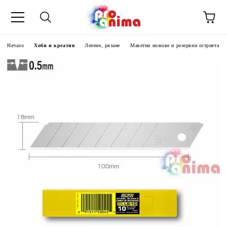
Начало
Хоби и креатив
Лепене, рязане
Макетни ножове и резервни остриета