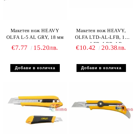
Макетен нож HEAVY
Макетен нож HEAVY,
OLFA L-5 AL GRY, 18 мм
OLFA LTD-AL-LFB, 18
mm, LFB, LBB, LB
€7.77
15.20лв.
€10.42
20.38лв.