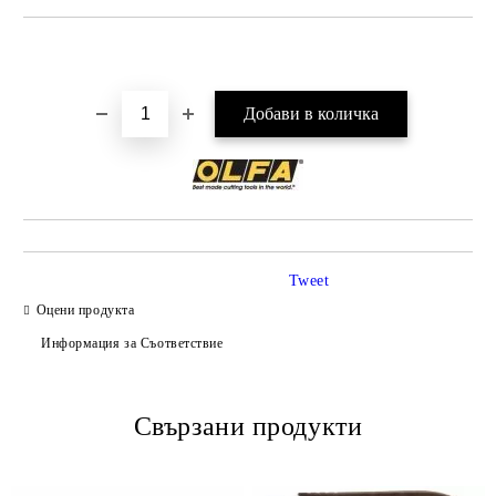
Добави в желани
Tweet
Оцени продукта
Информация за Съответствие
Свързани продукти