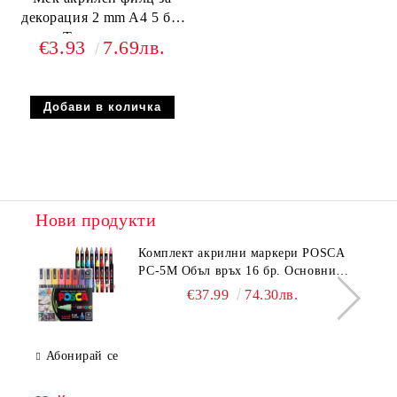
декорация 2 mm A4 5 бр.
Тъмнозелен
€3.93
7.69лв.
Нови продукти
Комплeкт акрилни маркери POSCA
PC-5M Объл връх 16 бр. Основни
цветове
€37.99
74.30лв.
Абонирай се