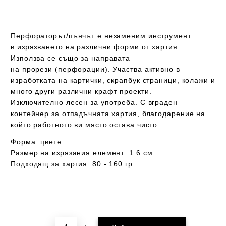
Перфораторът/пънчът е незаменим инструмент
в изрязването на различни форми от хартия.
Използва се също за направата
на прорези (перфорации). Участва активно в
изработката на картички, скрапбук страници, колажи и
много други различни крафт проекти.
Изключително лесен за употреба. С вграден
контейнер за отпадъчната хартия, благодарение на
който работното ви място остава чисто.
Форма: цвете.
Размер на изрязания елемент: 1.6 см.
Подходящ за хартия: 80 - 160 гр.
Добави в желани