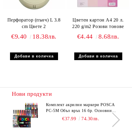
Перфоратор (пънч) L 3.8
Цветен картон А4 20 л.
cm Цвете 2
220 g/m2 Розови тонове
€9.40
18.38лв.
€4.44
8.68лв.
Нови продукти
Комплeкт акрилни маркери POSCA
PC-5M Объл връх 16 бр. Основни
цветове
€37.99
74.30лв.