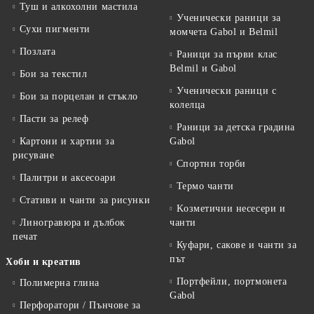
Туш и алкохолни мастила
Ученически раници за
Сухи пигменти
момчета Gabol и Belmil
Позлата
Раници за първи клас
Belmil и Gabol
Бои за текстил
Ученически раници с
Бои за порцелан и стъкло
колелца
Пасти за релеф
Раници за детска градина
Картони и хартии за
Gabol
рисуване
Спортни торби
Палитри и аксесоари
Термо чанти
Стативи и чанти за рисунки
Kозметични несесери и
Линогравюра и дълбок
чанти
печат
Куфари, сакове и чанти за
път
Хоби и креатив
Портфейли, портмонета
Полимерна глина
Gabol
Перфоратори / Пънчове за