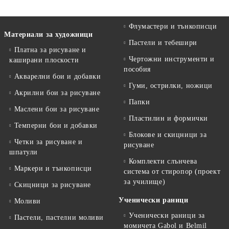
Флумастери и тънкописци
Материали за художници
Пастели и тебешири
Платна за рисуване и
Чертожни инструменти и
каширани плоскости
пособия
Акварелни бои и добавки
Гуми, острилки, ножици
Акрилни бои за рисуване
Папки
Маслени бои за рисуване
Пластилин и формички
Темперни бои и добавки
Блокове и скицници за
Четки за рисуване и
рисуване
шпатули
Комплекти слънчева
Маркери и тънкописци
система от стиропор (проект
за училище)
Скицници за рисуване
Ученически раници
Моливи
Ученически раници за
Пастели, пастелни моливи
момичета Gabol и Belmil