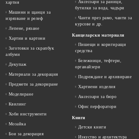
Аксесоари за раници,
хартия
бутилки за вода, чадъри
Машини и щанци за
Чанти през рамо, чанти за
изрязване и релеф
курсове и др.
Лепене, рязане
Канцеларски материали
Хартии и картони
Пишещи и коригиращи
Заготовки за скрапбук
средства
албуми
Бележници, тефтери,
Декупаж
органайзери
Материали за декорация
Подреждане и архивиране
Предмети за декориране
Хартиени изделия
Моделиране
Аксесоари за бюро
Квилинг
Офис перфоратори
Хоби инструменти
Книги
Мозайка
Детски книги
Бои за декорация
Изкуство и архитектура