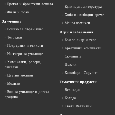
Брокат и брокатени лепила
Кулинарна литература
Филц и фоам
Хоби и свободно време
За ученика
Манга комикси
Всичко за първи клас
Игри и забавления
Тетрадки
Бои за лице и тяло
Подвързии и етикети
Креативни комплекти
Несесери за училище
Скуишита
Химикалки, ролери,
Пъзели
писалки
Капибара | Capybara
Цветни моливи
Тематични продукти
Моливи
Великден
Бои за училище и детска
градина
Коледа
Свети Валентин