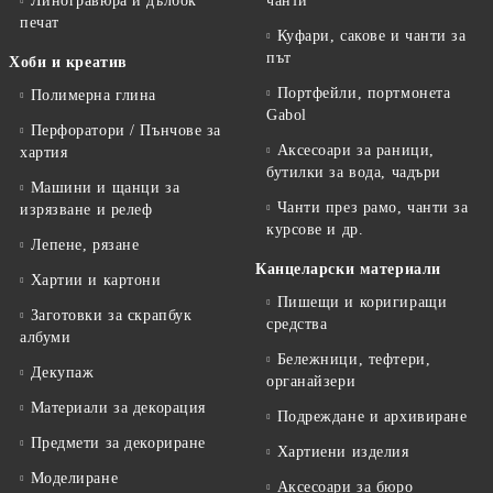
Линогравюра и дълбок
чанти
печат
Куфари, сакове и чанти за
път
Хоби и креатив
Портфейли, портмонета
Полимерна глина
Gabol
Перфоратори / Пънчове за
Аксесоари за раници,
хартия
бутилки за вода, чадъри
Машини и щанци за
Чанти през рамо, чанти за
изрязване и релеф
курсове и др.
Лепене, рязане
Канцеларски материали
Хартии и картони
Пишещи и коригиращи
Заготовки за скрапбук
средства
албуми
Бележници, тефтери,
Декупаж
органайзери
Материали за декорация
Подреждане и архивиране
Предмети за декориране
Хартиени изделия
Моделиране
Аксесоари за бюро