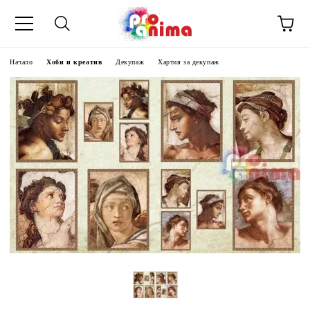
Начало
Хоби и креатив
Декупаж
Хартия за декупаж