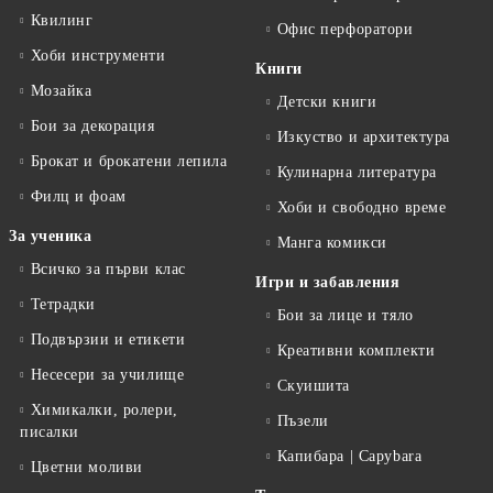
Квилинг
Офис перфоратори
Хоби инструменти
Книги
Мозайка
Детски книги
Бои за декорация
Изкуство и архитектура
Брокат и брокатени лепила
Кулинарна литература
Филц и фоам
Хоби и свободно време
За ученика
Манга комикси
Всичко за първи клас
Игри и забавления
Тетрадки
Бои за лице и тяло
Подвързии и етикети
Креативни комплекти
Несесери за училище
Скуишита
Химикалки, ролери,
Пъзели
писалки
Капибара | Capybara
Цветни моливи