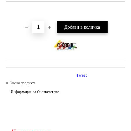
Добави в желани
Tweet
Оцени продукта
Информация за Съответствие