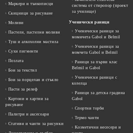
Маркери и тънкописци
система от стиропор (проект
за училище)
Скицници за рисуване
Ученически раници
Моливи
Ученически раници за
Пастели, пастелни моливи
момичета Gabol и Belmil
Туш и алкохолни мастила
Ученически раници за
Сухи пигменти
момчета Gabol и Belmil
Позлата
Раници за първи клас
Belmil и Gabol
Бои за текстил
Ученически раници с
Бои за порцелан и стъкло
колелца
Пасти за релеф
Раници за детска градина
Картони и хартии за
Gabol
рисуване
Спортни торби
Палитри и аксесоари
Термо чанти
Стативи и чанти за рисунки
Kозметични несесери и