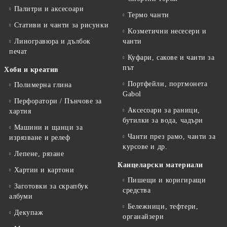
Палитри и аксесоари
Термо чанти
Стативи и чанти за рисунки
Kозметични несесери и
Линогравюра и дълбок
чанти
печат
Куфари, сакове и чанти за
път
Хоби и креатив
Портфейли, портмонета
Полимерна глина
Gabol
Перфоратори / Пънчове за
Аксесоари за раници,
хартия
бутилки за вода, чадъри
Машини и щанци за
Чанти през рамо, чанти за
изрязване и релеф
курсове и др.
Лепене, рязане
Канцеларски материали
Хартии и картони
Пишещи и коригиращи
Заготовки за скрапбук
средства
албуми
Бележници, тефтери,
Декупаж
органайзери