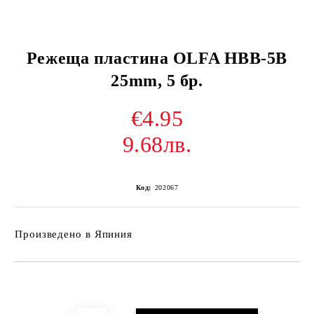
Режеща пластина OLFA HBB-5B
25mm, 5 бр.
€4.95
9.68лв.
Код:
202067
Произведено в Япиния
Добави в желани