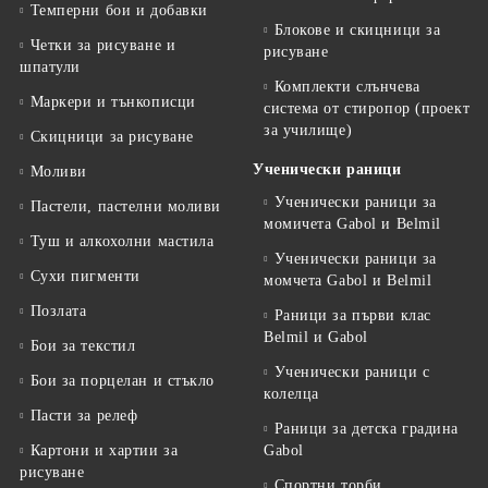
Темперни бои и добавки
Блокове и скицници за
Четки за рисуване и
рисуване
шпатули
Комплекти слънчева
Маркери и тънкописци
система от стиропор (проект
за училище)
Скицници за рисуване
Ученически раници
Моливи
Ученически раници за
Пастели, пастелни моливи
момичета Gabol и Belmil
Туш и алкохолни мастила
Ученически раници за
Сухи пигменти
момчета Gabol и Belmil
Позлата
Раници за първи клас
Belmil и Gabol
Бои за текстил
Ученически раници с
Бои за порцелан и стъкло
колелца
Пасти за релеф
Раници за детска градина
Картони и хартии за
Gabol
рисуване
Спортни торби