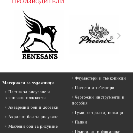
ПРОИЗВОДИТЕЛИ
Флумастери и тънкописци
Материали за художници
Пастели и тебешири
Платна за рисуване и
Чертожни инструменти и
каширани плоскости
пособия
Акварелни бои и добавки
Гуми, острилки, ножици
Акрилни бои за рисуване
Папки
Маслени бои за рисуване
Пластилин и формички