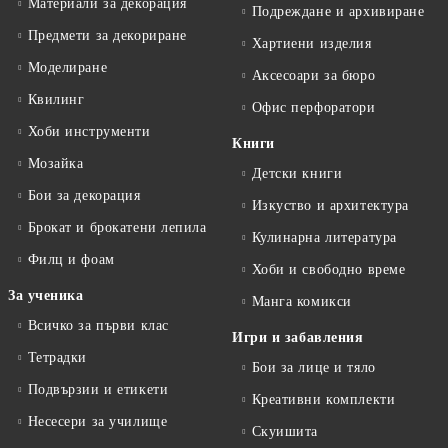
Материали за декорация
Подреждане и архивиране
Предмети за декориране
Хартиени изделия
Моделиране
Аксесоари за бюро
Квилинг
Офис перфоратори
Хоби инструменти
Книги
Мозайка
Детски книги
Бои за декорация
Изкуство и архитектура
Брокат и брокатени лепила
Кулинарна литература
Филц и фоам
Хоби и свободно време
За ученика
Манга комикси
Всичко за първи клас
Игри и забавления
Тетрадки
Бои за лице и тяло
Подвързии и етикети
Креативни комплекти
Несесери за училище
Скуишита