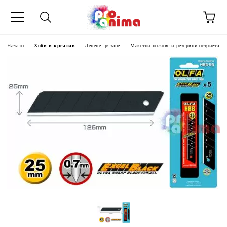
Начало
Хоби и креатив
Лепене, рязане
Макетни ножове и резервни остриета