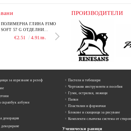
авани
ПРОИЗВОДИТЕЛИ
лект графитни моливи
ПОЛИМЕРНА ГЛИНА FIMO
Въглен за рисуване Koh-I-
ПАПКА С ЦИП А4+
I-NOOR Art 24 бр. (8B-
SOFT 57 G ОТДЕЛНИ
Noor Натурален Ø 6–7 mm 
ТЕКСТИЛНА
 В метална кутия
ЦВЕТОВЕ
бр.
НЕПРОМОКАЕМА О
€18.60
€2.51
36.38лв.
4.91лв.
€4.99
€1.38
9.76лв.
2.70л
ЦВЕТОВЕ
нци за изрязване и релеф
Пастели и тебешири
Чертожни инструменти и пособия
ане
Гуми, острилки, ножици
ртони
Папки
а скрапбук албуми
Пластилин и формички
Блокове и скицници за рисуване
а декорация
Комплекти слънчева система от стироп
 декориране
Ученически раници