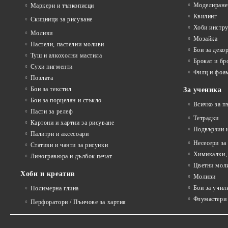
Моделиране
Маркери и тънкописци
Квилинг
Скицници за рисуване
Хоби инстр
Моливи
Мозайка
Пастели, пастелни моливи
Бои за деко
Туш и алкохолни мастила
Брокат и бр
Сухи пигменти
Филц и фоа
Позлата
Бои за текстил
За ученика
Бои за порцелан и стъкло
Всичко за п
Пасти за релеф
Тетрадки
Картони и хартии за рисуване
Подвързии и
Палитри и аксесоари
Несесери за
Стативи и чанти за рисунки
Химикалки, 
Линогравюра и дълбок печат
Цветни мол
Хоби и креатив
Моливи
Бои за учил
Полимерна глина
Флумастери 
Перфоратори / Пънчове за хартия