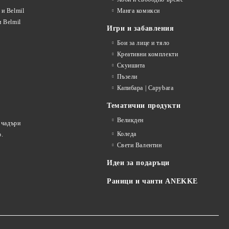
и Belmil
Манга комикси
 Belmil
Игри и забавления
Бои за лице и тяло
Креативни комплекти
Скуишита
Пъзели
Капибара | Capybara
Тематични продукти
Великден
 чадъри
Коледа
р.
Свети Валентин
Идеи за подаръци
Раници и чанти ANEKKE