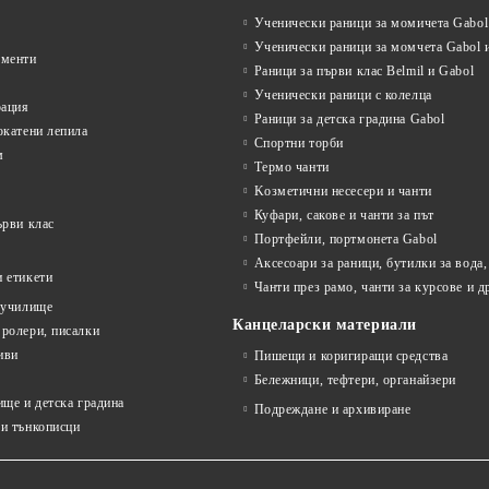
Ученически раници за момичета Gabol 
Ученически раници за момчета Gabol и
ументи
Раници за първи клас Belmil и Gabol
Ученически раници с колелца
рация
Раници за детска градина Gabol
окатени лепила
Спортни торби
м
Термо чанти
Kозметични несесери и чанти
Куфари, сакове и чанти за път
ърви клас
Портфейли, портмонета Gabol
Аксесоари за раници, бутилки за вода,
 етикети
Чанти през рамо, чанти за курсове и д
 училище
Канцеларски материали
ролери, писалки
иви
Пишещи и коригиращи средства
Бележници, тефтери, органайзери
ище и детска градина
Подреждане и архивиране
и тънкописци