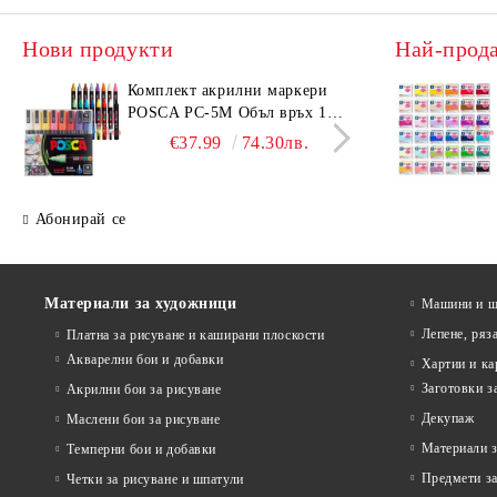
Нови продукти
Най-прод
Комплeкт акрилни маркери
Комп
POSCA PC-5M Объл връх 16
KOH-
бр. Основни цветове
10H)
€37.99
74.30лв.
Абонирай се
Материали за художници
Машини и ща
Лепене, ряз
Платна за рисуване и каширани плоскости
Акварелни бои и добавки
Хартии и ка
Заготовки з
Акрилни бои за рисуване
Декупаж
Маслени бои за рисуване
Материали з
Темперни бои и добавки
Предмети за
Четки за рисуване и шпатули