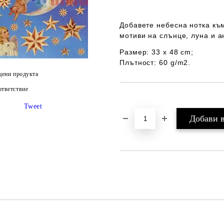
Добавете небесна нотка към
мотиви на
слънце, луна и а
Размер
:
33 x 48 cm;
Плътност: 60 g/m2.
цени продукта
тветствие
Добави в желани
Tweet