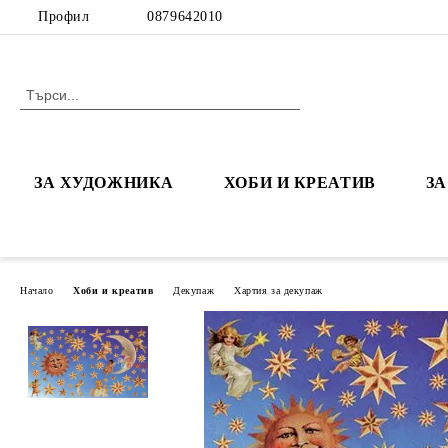
Профил
0879642010
ЗА ХУДОЖНИКА
ХОБИ И КРЕАТИВ
З
Начало
Хоби и креатив
Декупаж
Хартия за декупаж