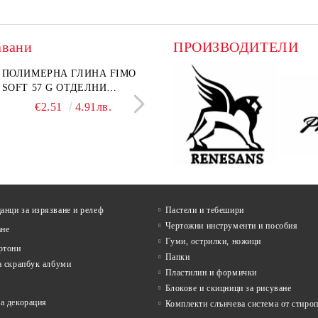
авани
ПРОИЗВОДИТЕЛИ
лект графитни моливи
ПОЛИМЕРНА ГЛИНА FIMO
Въглен за рисуване Koh-I-
ПАПКА С ЦИП А4+
I-NOOR Art 24 бр. (8B-
SOFT 57 G ОТДЕЛНИ
Noor Натурален Ø 6–7 mm 
ТЕКСТИЛНА
 В метална кутия
ЦВЕТОВЕ
бр.
НЕПРОМОКАЕМА О
€18.60
€2.51
36.38лв.
4.91лв.
€4.99
€1.38
9.76лв.
2.70л
ЦВЕТОВЕ
нци за изрязване и релеф
Пастели и тебешири
Чертожни инструменти и пособия
ане
Гуми, острилки, ножици
ртони
Папки
а скрапбук албуми
Пластилин и формички
Блокове и скицници за рисуване
а декорация
Комплекти слънчева система от стироп