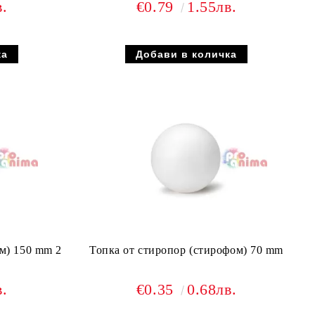
в.
€0.79
1.55лв.
м) 150 mm 2
Топка от стиропор (стирофом) 70 mm
в.
€0.35
0.68лв.