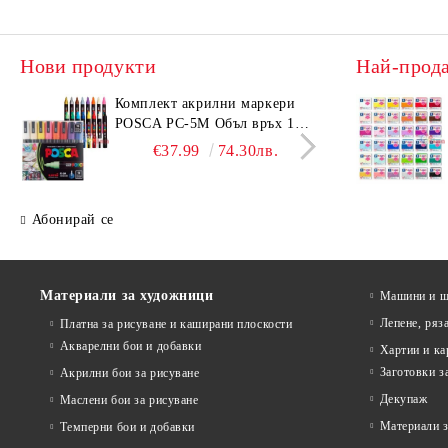
Нови продукти
Най-прод
Комплeкт акрилни маркери
Комп
POSCA PC-5M Объл връх 16
KOH-
бр. Основни цветове
10H)
€37.99
74.30лв.
Абонирай се
Материали за художници
Машини и ща
Лепене, ряз
Платна за рисуване и каширани плоскости
Акварелни бои и добавки
Хартии и ка
Заготовки з
Акрилни бои за рисуване
Декупаж
Маслени бои за рисуване
Материали з
Темперни бои и добавки