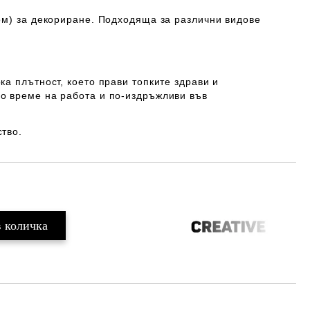
ом) за декориране. Подходяща за различни видове
ка плътност, което прави топките здрави и
о време на работа и по-издръжливи във
ство.