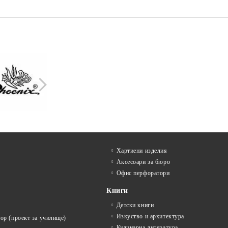
Графитен прах Koh-I-Noor 80
АКРИЛЕН МАРКЕР POSCA
Гра
6
g
PC-5M ОБЪЛ ВРЪХ 1.8 - 2.5
Noo
ТДЕЛНИ
MM ОТДЕЛНИ ЦВЕТОВЕ
в.
€6.86
€2.75
13.42лв.
5.38лв.
Хартиени изделия
Аксесоари за бюро
Офис перфоратори
Книги
Детски книги
Изкуство и архитектура
ор (проект за училище)
Кулинарна литература