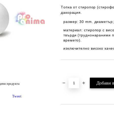
Tопка от стиропор (стироф
дакорация.
размер: 30 mm. диаметър;
материал: стиропор с висо
твърди (труднонараними п
времето).
изключително високо каче
Добави в желани
цени продукта
Tweet