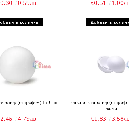
€0.30
0.59лв.
€0.51
1.00л
тиропор (стирофом) 150 mm
Топка от стиропор (стирофо
части
€2.45
4.79лв.
€1.83
3.58л