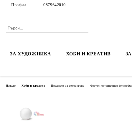
Профил
0879642010
ЗА ХУДОЖНИКА
ХОБИ И КРЕАТИВ
З
Начало
Хоби и креатив
Предмети за декориране
Фигури от стиропор (стирофо