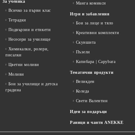
За ученика
Манга комикси
Всичко за първи клас
Игри и забавления
Тетрадки
Бои за лице и тяло
Подвързии и етикети
Креативни комплекти
Несесери за училище
Скуишита
Химикалки, ролери,
Пъзели
писалки
Капибара | Capybara
Цветни моливи
Тематични продукти
Моливи
Великден
Бои за училище и детска
градина
Коледа
Свети Валентин
Идеи за подаръци
Раници и чанти ANEKKE