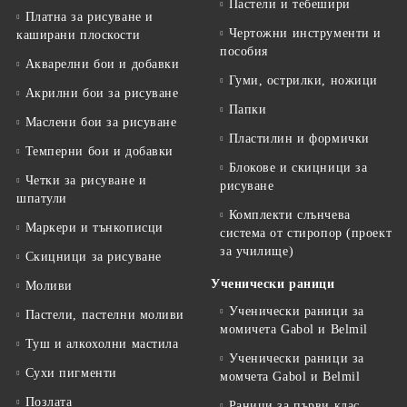
Пастели и тебешири
Платна за рисуване и
Чертожни инструменти и
каширани плоскости
пособия
Акварелни бои и добавки
Гуми, острилки, ножици
Акрилни бои за рисуване
Папки
Маслени бои за рисуване
Пластилин и формички
Темперни бои и добавки
Блокове и скицници за
Четки за рисуване и
рисуване
шпатули
Комплекти слънчева
Маркери и тънкописци
система от стиропор (проект
за училище)
Скицници за рисуване
Ученически раници
Моливи
Ученически раници за
Пастели, пастелни моливи
момичета Gabol и Belmil
Туш и алкохолни мастила
Ученически раници за
Сухи пигменти
момчета Gabol и Belmil
Позлата
Раници за първи клас