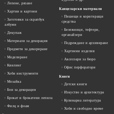
Лепене, рязане
Канцеларски материали
Хартии и картони
Пишещи и коригиращи
Заготовки за скрапбук
средства
албуми
Бележници, тефтери,
Декупаж
органайзери
Материали за декорация
Подреждане и архивиране
Предмети за декориране
Хартиени изделия
Моделиране
Аксесоари за бюро
Квилинг
Офис перфоратори
Хоби инструменти
Книги
Мозайка
Детски книги
Бои за декорация
Изкуство и архитектура
Брокат и брокатени лепила
Кулинарна литература
Филц и фоам
Хоби и свободно време