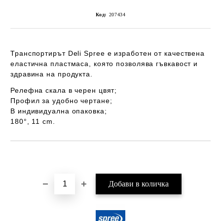
Код:
207434
Транспортирът
Deli Spree
е изработен от качествена
еластична пластмаса, която позволява гъвкавост и
здравина на продукта.
Релефна скала в черен цвят;
Профил за удобно чертане;
В индивидуална опаковка;
180°, 11 cm.
Добави в желани