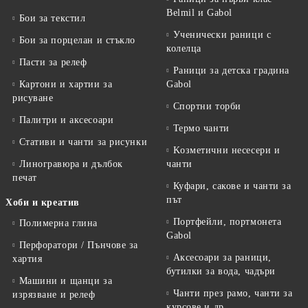
Belmil и Gabol
Бои за текстил
Ученически раници с
Бои за порцелан и стъкло
колелца
Пасти за релеф
Раници за детска градина
Картони и хартии за
Gabol
рисуване
Спортни торби
Палитри и аксесоари
Термо чанти
Стативи и чанти за рисунки
Kозметични несесери и
Линогравюра и дълбок
чанти
печат
Куфари, сакове и чанти за
път
Хоби и креатив
Портфейли, портмонета
Полимерна глина
Gabol
Перфоратори / Пънчове за
Аксесоари за раници,
хартия
бутилки за вода, чадъри
Машини и щанци за
Чанти през рамо, чанти за
изрязване и релеф
курсове и др.