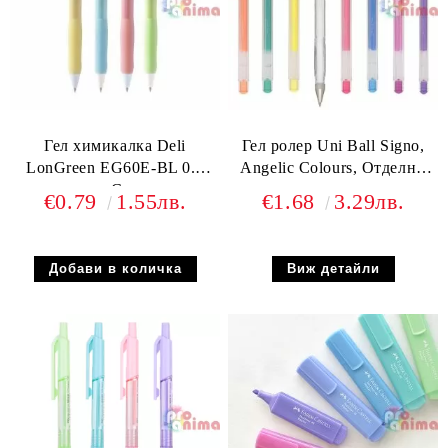
Гел химикалка Deli
Гел ролер Uni Ball Signo,
LonGreen EG60E-BL 0.5
Angelic Colours, Отделни
mm Синя
цветове
€0.79
1.55лв.
€1.68
3.29лв.
Виж детайли