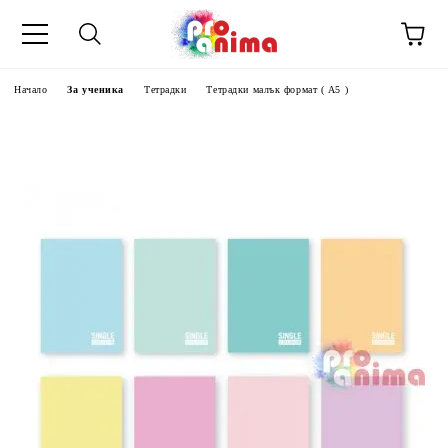
Начало
За ученика
Тетрадки
Тетрадки малък формат ( А5 )