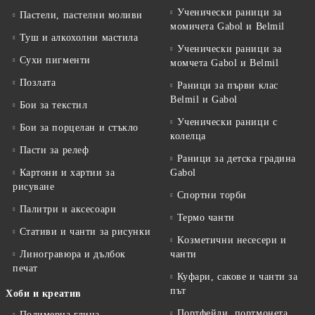
Ученически раници за
Пастели, пастелни моливи
момичета Gabol и Belmil
Туш и алкохолни мастила
Ученически раници за
Сухи пигменти
момчета Gabol и Belmil
Позлата
Раници за първи клас
Belmil и Gabol
Бои за текстил
Ученически раници с
Бои за порцелан и стъкло
колелца
Пасти за релеф
Раници за детска градина
Картони и хартии за
Gabol
рисуване
Спортни торби
Палитри и аксесоари
Термо чанти
Стативи и чанти за рисунки
Kозметични несесери и
Линогравюра и дълбок
чанти
печат
Куфари, сакове и чанти за
път
Хоби и креатив
Портфейли, портмонета
Полимерна глина