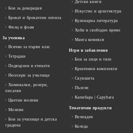
Детски книги
Бои за декорация
Изкуство и архитектура
Брокат и брокатени лепила
Кулинарна литература
Филц и фоам
Хоби и свободно време
За ученика
Манга комикси
Всичко за първи клас
Игри и забавления
Тетрадки
Бои за лице и тяло
Подвързии и етикети
Креативни комплекти
Несесери за училище
Скуишита
Химикалки, ролери,
Пъзели
писалки
Капибара | Capybara
Цветни моливи
Тематични продукти
Моливи
Великден
Бои за училище и детска
градина
Коледа