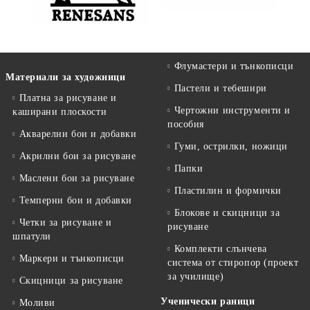
Флумастери и тънкописци
Материали за художници
Пастели и тебешири
Платна за рисуване и
Чертожни инструменти и
каширани плоскости
пособия
Акварелни бои и добавки
Гуми, острилки, ножици
Акрилни бои за рисуване
Папки
Маслени бои за рисуване
Пластилин и формички
Темперни бои и добавки
Блокове и скицници за
Четки за рисуване и
рисуване
шпатули
Комплекти слънчева
Маркери и тънкописци
система от стиропор (проект
за училище)
Скицници за рисуване
Ученически раници
Моливи