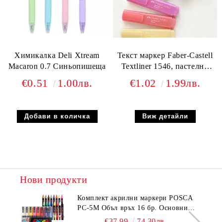
Химикалка Deli Xtream
Текст маркер Faber-Castell
Macaron 0.7 Синьопишеща
Textliner 1546, пастелни
цветове
€0.51
1.00лв.
€1.02
1.99лв.
Виж детайли
Нови продукти
Комплeкт акрилни маркери POSCA
PC-5M Объл връх 16 бр. Основни
цветове
€37.99
74.30лв.