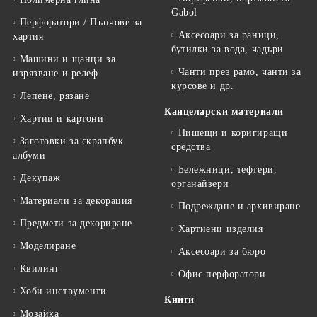
Gabol
Перфоратори / Пънчове за
Аксесоари за раници,
хартия
бутилки за вода, чадъри
Машини и щанци за
Чанти през рамо, чанти за
изрязване и релеф
курсове и др.
Лепене, рязане
Канцеларски материали
Хартии и картони
Пишещи и коригиращи
Заготовки за скрапбук
средства
албуми
Бележници, тефтери,
Декупаж
органайзери
Материали за декорация
Подреждане и архивиране
Предмети за декориране
Хартиени изделия
Моделиране
Аксесоари за бюро
Квилинг
Офис перфоратори
Хоби инструменти
Книги
Мозайка