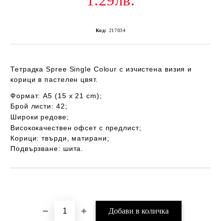
1.29лв.
Код:
217034
Тетрадка Spree Single Colour с изчистена визия и
корици в пастелен цвят.
Формат: A5
(15 x 21 cm);
Брой листи:
42
;
Широки редове;
Висококачествен офсет с предлист;
Корици: твърди, матирани
;
Подвързване: шита.
Добави в желани