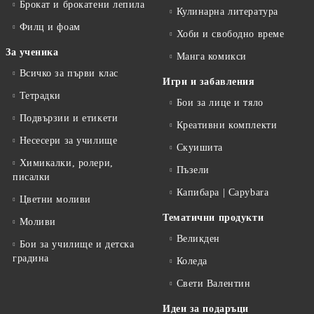
Брокат и брокатени лепила
Кулинарна литература
Филц и фоам
Хоби и свободно време
За ученика
Манга комикси
Всичко за първи клас
Игри и забавления
Тетрадки
Бои за лице и тяло
Подвързии и етикети
Креативни комплекти
Несесери за училище
Скуишита
Химикалки, ролери,
Пъзели
писалки
Капибара | Capybara
Цветни моливи
Тематични продукти
Моливи
Великден
Бои за училище и детска
градина
Коледа
Свети Валентин
Идеи за подаръци