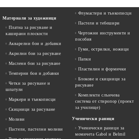
Флумастери и тънкописци
Материали за художници
Пастели и тебешири
Платна за рисуване и
Чертожни инструменти и
каширани плоскости
пособия
Акварелни бои и добавки
Гуми, острилки, ножици
Акрилни бои за рисуване
Папки
Маслени бои за рисуване
Пластилин и формички
Темперни бои и добавки
Блокове и скицници за
Четки за рисуване и
рисуване
шпатули
Комплекти слънчева
Маркери и тънкописци
система от стиропор (проект
за училище)
Скицници за рисуване
Ученически раници
Моливи
Ученически раници за
Пастели, пастелни моливи
момичета Gabol и Belmil