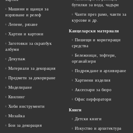
бутилки за вода, чадъри
Машини и щанци за
Чанти през рамо, чанти за
изрязване и релеф
курсове и др.
Лепене, рязане
Канцеларски материали
Хартии и картони
Пишещи и коригиращи
Заготовки за скрапбук
средства
албуми
Бележници, тефтери,
Декупаж
органайзери
Материали за декорация
Подреждане и архивиране
Предмети за декориране
Хартиени изделия
Моделиране
Аксесоари за бюро
Квилинг
Офис перфоратори
Хоби инструменти
Книги
Мозайка
Детски книги
Бои за декорация
Изкуство и архитектура