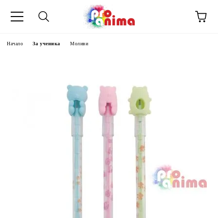
Начало
За ученика
Моливи