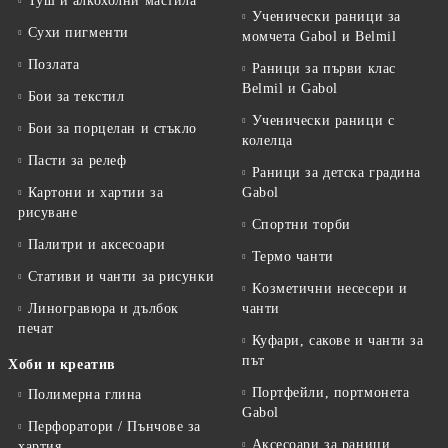
Туш и алкохолни мастила
Ученически раници за
Сухи пигменти
момчета Gabol и Belmil
Позлата
Раници за първи клас
Belmil и Gabol
Бои за текстил
Ученически раници с
Бои за порцелан и стъкло
колелца
Пасти за релеф
Раници за детска градина
Картони и хартии за
Gabol
рисуване
Спортни торби
Палитри и аксесоари
Термо чанти
Стативи и чанти за рисунки
Kозметични несесери и
Линогравюра и дълбок
чанти
печат
Куфари, сакове и чанти за
път
Хоби и креатив
Портфейли, портмонета
Полимерна глина
Gabol
Перфоратори / Пънчове за
Аксесоари за раници,
хартия