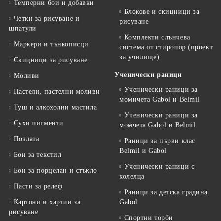
Темперни бои и добавки
Блокове и скицници за
Четки за рисуване и
рисуване
шпатули
Комплекти слънчева
Маркери и тънкописци
система от стиропор (проект
за училище)
Скицници за рисуване
Ученически раници
Моливи
Ученически раници за
Пастели, пастелни моливи
момичета Gabol и Belmil
Туш и алкохолни мастила
Ученически раници за
Сухи пигменти
момчета Gabol и Belmil
Позлата
Раници за първи клас
Belmil и Gabol
Бои за текстил
Ученически раници с
Бои за порцелан и стъкло
колелца
Пасти за релеф
Раници за детска градина
Картони и хартии за
Gabol
рисуване
Спортни торби