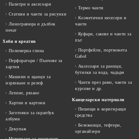
Палитри и аксесоари
Термо чанти
Стативи и чанти за рисунки
Kозметични несесери и
Линогравюра и дълбок
чанти
печат
Куфари, сакове и чанти за
път
Хоби и креатив
Портфейли, портмонета
Полимерна глина
Gabol
Перфоратори / Пънчове за
Аксесоари за раници,
хартия
бутилки за вода, чадъри
Машини и щанци за
Чанти през рамо, чанти за
изрязване и релеф
курсове и др.
Лепене, рязане
Канцеларски материали
Хартии и картони
Пишещи и коригиращи
Заготовки за скрапбук
средства
албуми
Бележници, тефтери,
Декупаж
органайзери
Материали за декорация