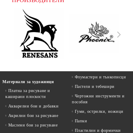
ПРОИЗВОДИТЕЛИ
Флумастери и тънкописци
Материали за художници
Пастели и тебешири
Платна за рисуване и
Чертожни инструменти и
каширани плоскости
пособия
Акварелни бои и добавки
Гуми, острилки, ножици
Акрилни бои за рисуване
Папки
Маслени бои за рисуване
Пластилин и формички