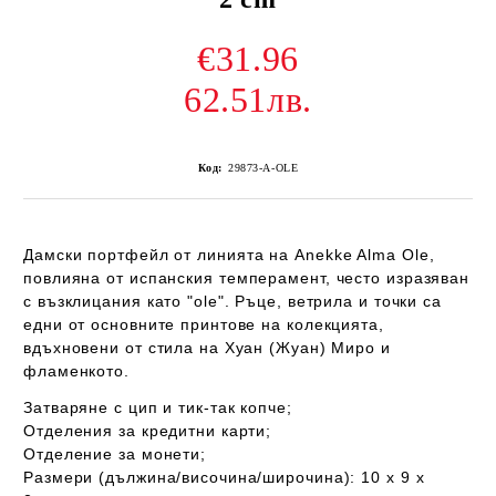
€31.96
62.51лв.
Код:
29873-А-OLE
Дамски портфейл
от линията на
Anekke Alma Ole,
повлияна от
испанския темперамент
, често изразяван
с възклицания като "ole". Ръце, ветрила и точки са
едни от основните принтове на колекцията,
вдъхновени от стила на Хуан (Жуан) Миро и
фламенкото.
Затваряне с цип и тик-так копче;
Отделения за кредитни карти;
Отделение за монети;
Размери (дължина/височина/широчина): 10 x 9 x