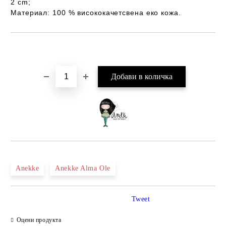
2 cm;
Материал: 100 % висококачетсвена еко кожа.
Добави в желани
Anekke
Anekke Alma Ole
Tweet
Оцени продукта