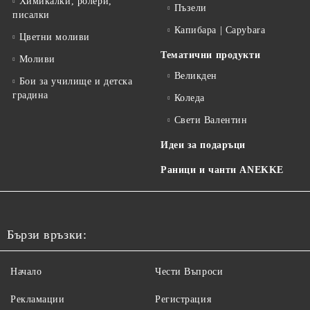
Химикалки, ролери,
Пъзели
писалки
Капибара | Capybara
Цветни моливи
Тематични продукти
Моливи
Великден
Бои за училище и детска
градина
Коледа
Свети Валентин
Идеи за подаръци
Раници и чанти ANEKKE
Бързи връзки:
Начало
Чести Въпроси
Рекламации
Регистрация