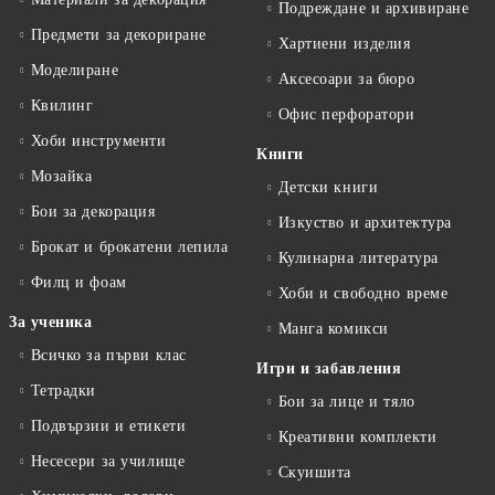
Подреждане и архивиране
Предмети за декориране
Хартиени изделия
Моделиране
Аксесоари за бюро
Квилинг
Офис перфоратори
Хоби инструменти
Книги
Мозайка
Детски книги
Бои за декорация
Изкуство и архитектура
Брокат и брокатени лепила
Кулинарна литература
Филц и фоам
Хоби и свободно време
За ученика
Манга комикси
Всичко за първи клас
Игри и забавления
Тетрадки
Бои за лице и тяло
Подвързии и етикети
Креативни комплекти
Несесери за училище
Скуишита