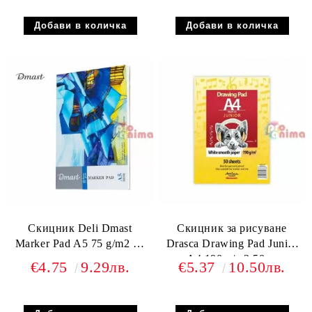
Скицник Deli Dmast
Скицник за рисуване
Marker Pad A5 75 g/m2 50
Drasca Drawing Pad Junior
л.
A4 190 g/m2 50 л.
€4.75
9.29лв.
€5.37
10.50лв.