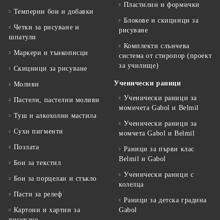
Пластилин и формички
Темперни бои и добавки
Блокове и скицници за
Четки за рисуване и
рисуване
шпатули
Комплекти слънчева
Маркери и тънкописци
система от стиропор (проект
за училище)
Скицници за рисуване
Ученически раници
Моливи
Ученически раници за
Пастели, пастелни моливи
момичета Gabol и Belmil
Туш и алкохолни мастила
Ученически раници за
Сухи пигменти
момчета Gabol и Belmil
Позлата
Раници за първи клас
Belmil и Gabol
Бои за текстил
Ученически раници с
Бои за порцелан и стъкло
колелца
Пасти за релеф
Раници за детска градина
Картони и хартии за
Gabol
рисуване