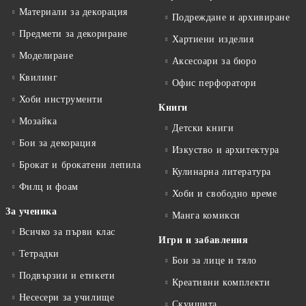
Материали за декорация
Подреждане и архивиране
Предмети за декориране
Хартиени изделия
Моделиране
Аксесоари за бюро
Квилинг
Офис перфоратори
Хоби инструменти
Книги
Мозайка
Детски книги
Бои за декорация
Изкуство и архитектура
Брокат и брокатени лепила
Кулинарна литература
Филц и фоам
Хоби и свободно време
За ученика
Манга комикси
Всичко за първи клас
Игри и забавления
Тетрадки
Бои за лице и тяло
Подвързии и етикети
Креативни комплекти
Несесери за училище
Скуишита