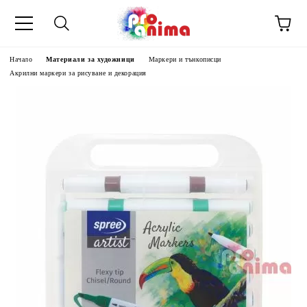
Начало
Материали за художници
Маркери и тънкописци
Акрилни маркери за рисуване и декорация