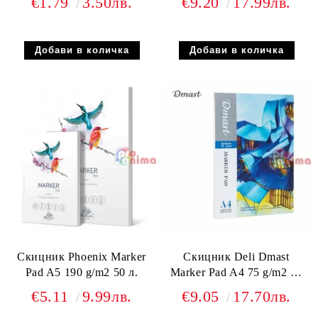
€1.79
3.50лв.
€9.20
17.99лв.
Скицник Phoenix Marker
Скицник Deli Dmast
Pad A5 190 g/m2 50 л.
Marker Pad A4 75 g/m2 50
листа
€5.11
9.99лв.
€9.05
17.70лв.