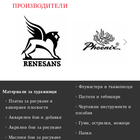
ПРОИЗВОДИТЕЛИ
Флумастери и тънкописци
Материали за художници
Пастели и тебешири
Платна за рисуване и
Чертожни инструменти и
каширани плоскости
пособия
Акварелни бои и добавки
Гуми, острилки, ножици
Акрилни бои за рисуване
Папки
Маслени бои за рисуване