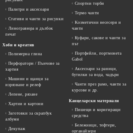
Спортни торби
Палитри и аксесоари
Термо чанти
Стативи и чанти за рисунки
Kозметични несесери и
Линогравюра и дълбок
чанти
печат
Куфари, сакове и чанти за
път
Хоби и креатив
Портфейли, портмонета
Полимерна глина
Gabol
Перфоратори / Пънчове за
Аксесоари за раници,
хартия
бутилки за вода, чадъри
Машини и щанци за
Чанти през рамо, чанти за
изрязване и релеф
курсове и др.
Лепене, рязане
Канцеларски материали
Хартии и картони
Пишещи и коригиращи
Заготовки за скрапбук
средства
албуми
Бележници, тефтери,
Декупаж
органайзери