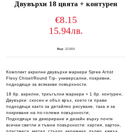
Двувърхи 18 цвята + контурен
€8.15
15.94лв.
Код:
222826
Комплект акрилни двувърхи маркери
Spree Artist
Flexy Chisel/Round Тip-
универсални, покривни,
подходящи за всякакви повърхности.
18 бр
.
акрилни, триъгълни маркери + 1 бр. контурен;
Двувърхи: скосен и объл връх
, което ги прави
подходящи както за детайлно рисуване, така и за
покриване на по-големи повърхности;
Подходящи за декориране и дизайн върху почти
всички светли и тъмни повърхности: хартия, картон,
пластмаса, метал, стъкло, керамика, дърво, камък,