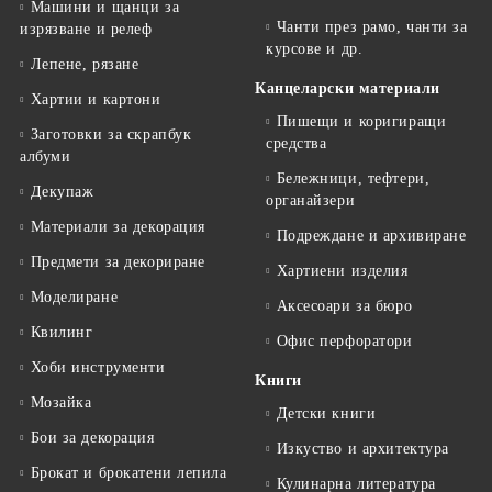
Машини и щанци за
Чанти през рамо, чанти за
изрязване и релеф
курсове и др.
Лепене, рязане
Канцеларски материали
Хартии и картони
Пишещи и коригиращи
Заготовки за скрапбук
средства
албуми
Бележници, тефтери,
Декупаж
органайзери
Материали за декорация
Подреждане и архивиране
Предмети за декориране
Хартиени изделия
Моделиране
Аксесоари за бюро
Квилинг
Офис перфоратори
Хоби инструменти
Книги
Мозайка
Детски книги
Бои за декорация
Изкуство и архитектура
Брокат и брокатени лепила
Кулинарна литература