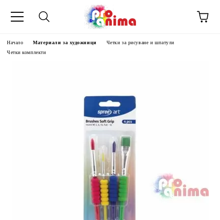
Начало
Материали за художници
Четки за рисуване и шпатули
Четки комплекти