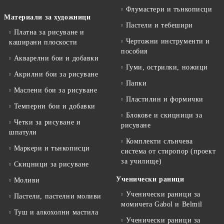
Флумастери и тънкописци
Материали за художници
Пастели и тебешири
Платна за рисуване и
Чертожни инструменти и
каширани плоскости
пособия
Акварелни бои и добавки
Гуми, острилки, ножици
Акрилни бои за рисуване
Папки
Маслени бои за рисуване
Пластилин и формички
Темперни бои и добавки
Блокове и скицници за
Четки за рисуване и
рисуване
шпатули
Комплекти слънчева
Маркери и тънкописци
система от стиропор (проект
за училище)
Скицници за рисуване
Ученически раници
Моливи
Ученически раници за
Пастели, пастелни моливи
момичета Gabol и Belmil
Туш и алкохолни мастила
Ученически раници за