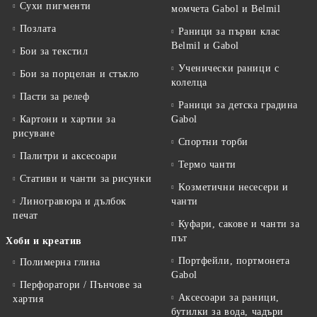
Сухи пигменти
момчета Gabol и Belmil
Позлата
Раници за първи клас
Belmil и Gabol
Бои за текстил
Ученически раници с
Бои за порцелан и стъкло
колелца
Пасти за релеф
Раници за детска градина
Картони и хартии за
Gabol
рисуване
Спортни торби
Палитри и аксесоари
Термо чанти
Стативи и чанти за рисунки
Kозметични несесери и
Линогравюра и дълбок
чанти
печат
Куфари, сакове и чанти за
път
Хоби и креатив
Портфейли, портмонета
Полимерна глина
Gabol
Перфоратори / Пънчове за
Аксесоари за раници,
хартия
бутилки за вода, чадъри