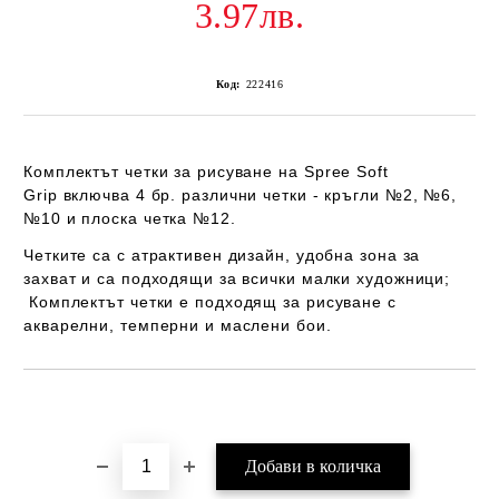
3.97лв.
Код:
222416
Комплектът четки за рисуване на
Spree Soft
Grip
включва 4 бр. различни четки - кръгли №2, №6,
№10 и плоска четка №12.
Четките са с атрактивен дизайн, удобна зона за
захват и са подходящи за всички малки художници;
Комплектът четки е подходящ за рисуване с
акварелни, темперни и маслени бои.
Добави в желани