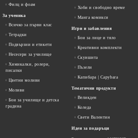
Филц и фоам
Хоби и свободно време
За ученика
Манга комикси
Всичко за първи клас
Игри и забавления
Тетрадки
Бои за лице и тяло
Подвързии и етикети
Креативни комплекти
Несесери за училище
Скуишита
Химикалки, ролери,
Пъзели
писалки
Капибара | Capybara
Цветни моливи
Тематични продукти
Моливи
Великден
Бои за училище и детска
градина
Коледа
Свети Валентин
Идеи за подаръци