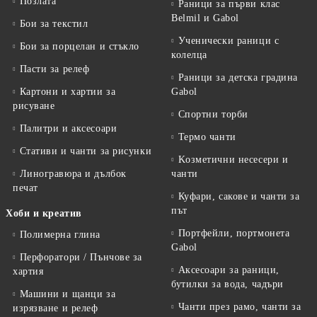
Позлата
Раници за първи клас
Belmil и Gabol
Бои за текстил
Ученически раници с
Бои за порцелан и стъкло
колелца
Пасти за релеф
Раници за детска градина
Картони и хартии за
Gabol
рисуване
Спортни торби
Палитри и аксесоари
Термо чанти
Стативи и чанти за рисунки
Kозметични несесери и
Линогравюра и дълбок
чанти
печат
Куфари, сакове и чанти за
път
Хоби и креатив
Портфейли, портмонета
Полимерна глина
Gabol
Перфоратори / Пънчове за
Аксесоари за раници,
хартия
бутилки за вода, чадъри
Машини и щанци за
Чанти през рамо, чанти за
изрязване и релеф