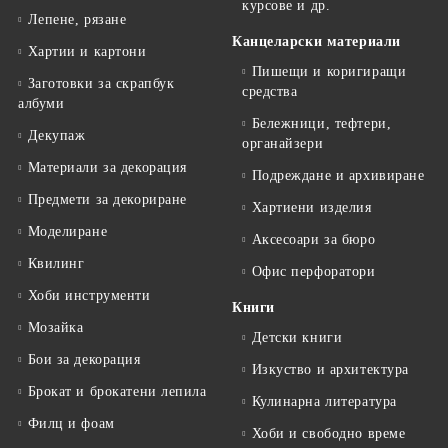
курсове и др.
Лепене, рязане
Канцеларски материали
Хартии и картони
Пишещи и коригиращи
Заготовки за скрапбук
средства
албуми
Бележници, тефтери,
Декупаж
органайзери
Материали за декорация
Подреждане и архивиране
Предмети за декориране
Хартиени изделия
Моделиране
Аксесоари за бюро
Квилинг
Офис перфоратори
Хоби инструменти
Книги
Мозайка
Детски книги
Бои за декорация
Изкуство и архитектура
Брокат и брокатени лепила
Кулинарна литература
Филц и фоам
Хоби и свободно време