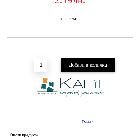
2.19лв.
Код:
209430
Добави в желани
Tweet
Оцени продукта