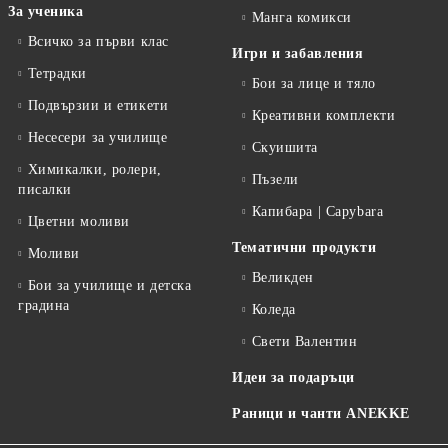
За ученика
Манга комикси
Всичко за първи клас
Игри и забавления
Тетрадки
Бои за лице и тяло
Подвързии и етикети
Креативни комплекти
Несесери за училище
Скуишита
Химикалки, ролери,
Пъзели
писалки
Капибара | Capybara
Цветни моливи
Тематични продукти
Моливи
Великден
Бои за училище и детска
градина
Коледа
Свети Валентин
Идеи за подаръци
Раници и чанти ANEKKE