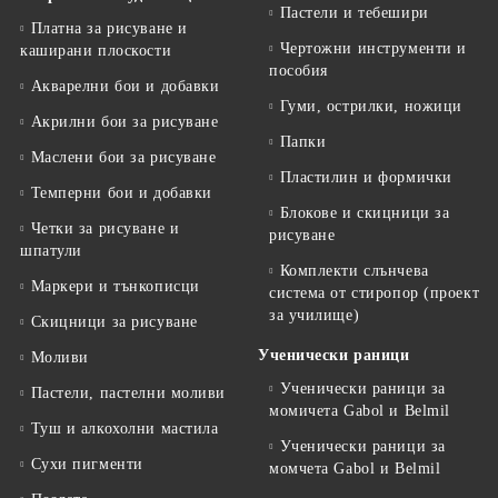
Пастели и тебешири
Платна за рисуване и
Чертожни инструменти и
каширани плоскости
пособия
Акварелни бои и добавки
Гуми, острилки, ножици
Акрилни бои за рисуване
Папки
Маслени бои за рисуване
Пластилин и формички
Темперни бои и добавки
Блокове и скицници за
Четки за рисуване и
рисуване
шпатули
Комплекти слънчева
Маркери и тънкописци
система от стиропор (проект
за училище)
Скицници за рисуване
Ученически раници
Моливи
Ученически раници за
Пастели, пастелни моливи
момичета Gabol и Belmil
Туш и алкохолни мастила
Ученически раници за
Сухи пигменти
момчета Gabol и Belmil